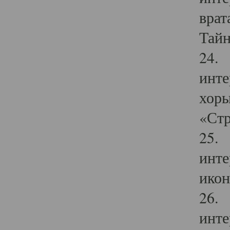
врат
Тайн
24. 
инте
хоры
«Стр
25. 
инте
икон
26. 
инте