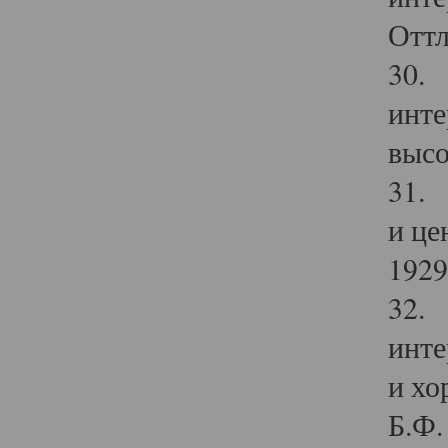
Оттл
30. 
инте
высо
31. 
и це
1929 
32. 
инте
и хо
Б.Ф. 