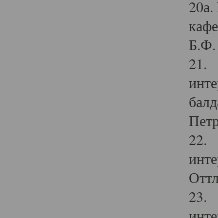
20а.
кафе
Б.Ф. 
21. 
инте
балд
Петр
22. 
инте
Оттл
23. 
инте