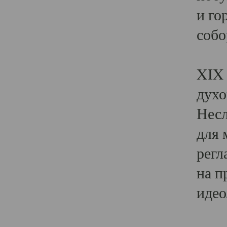
и го
собо
Явл
XIX 
духо
Несл
для 
регл
на п
идео
Поя