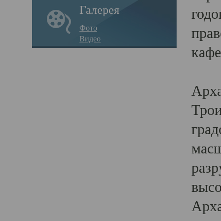
Галерея
годо
Фото
прав
Видео
кафе
Воз
Арха
Трои
град
масш
разр
высо
Арха