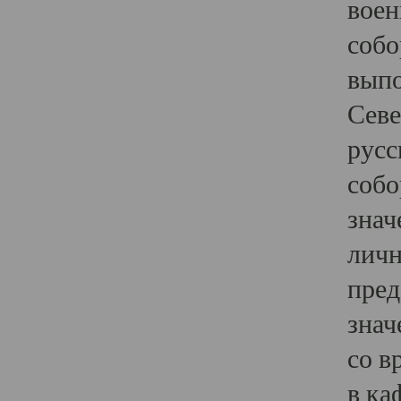
воен
собо
выпо
Севе
русс
собо
знач
личн
пред
знач
со в
в ка