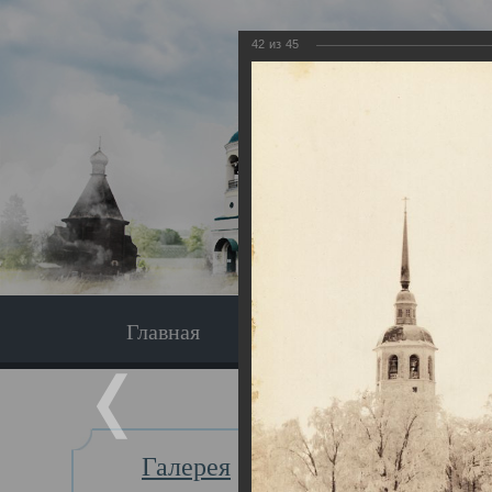
42
из
45
Главная
Экскурсия
Главная
Галерея