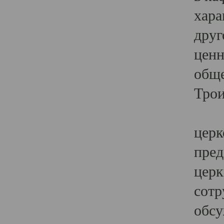
хара
друг
ценн
обще
Трои
Ярк
церк
пред
церк
сотр
обсу