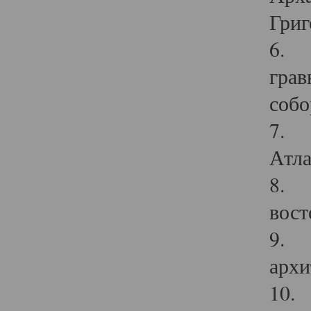
Григ
6. П
грав
собо
7. Г
Атла
8. С
вост
9. С
архи
10. 