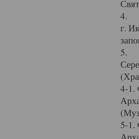
Свят
4. И
г. И
запо
5. И
Сере
(Хра
4-1.
Арха
(Муз
5-1.
Арха