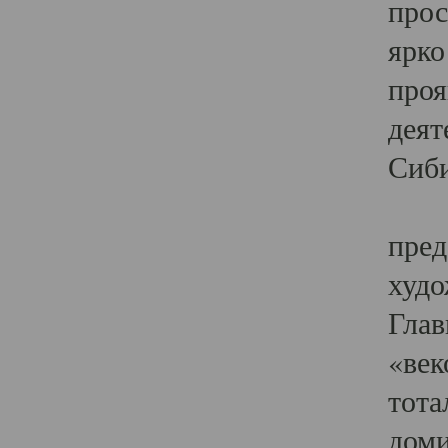
прос
ярко
проя
деят
Сиби
Одн
пред
худо
Глав
«век
тота
доми