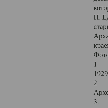
кото
Н. Е
стар
Арха
крае
Фот
1. С
1929 
2. Р
Архе
3. Ф