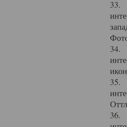
33. 
инте
запа
Фото
34. 
инте
икон
35. 
инте
Оттл
36. 
инте