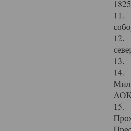
1825
11.
собо
12. 
севе
13.
14. 
Мило
АОК
15. 
Прох
Прео