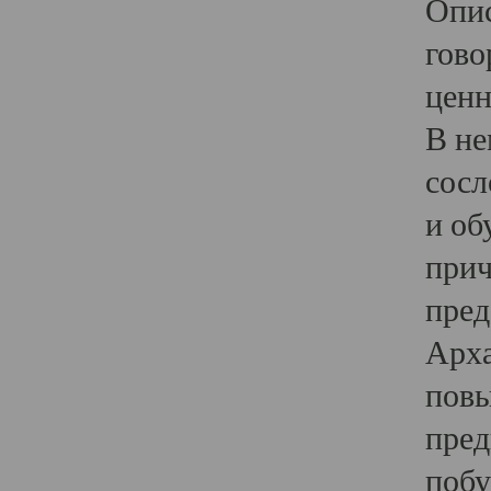
Опис
гово
ценн
В не
сосл
и об
прич
пред
Арха
повы
пред
побу