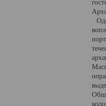
гост
Арха
Один
вопл
порт
тече
арха
Масш
опра
выде
Обши
коло