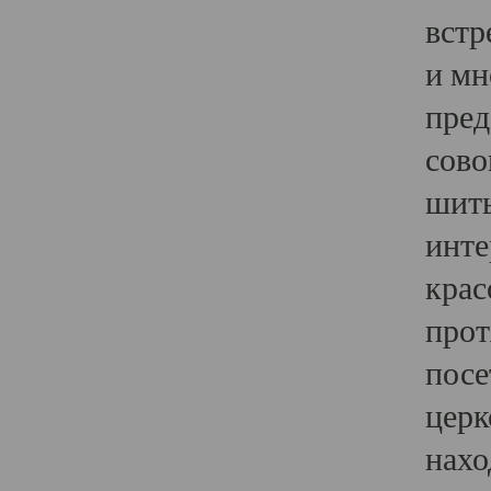
встр
и мн
пред
сово
шить
инте
крас
прот
посе
церк
нахо