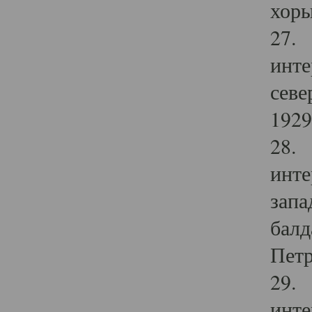
хоры
27. 
инте
севе
1929 
28. 
инте
запа
балд
Петр
29. 
инте