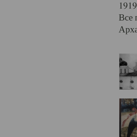
1919
Все 
Арха