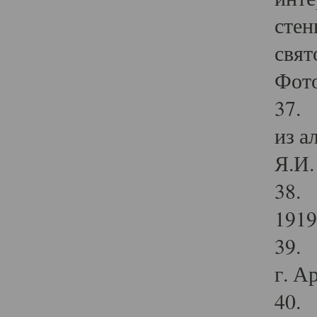
стен
свят
Фото
37. 
из а
Я.И. 
38. 
1919
39. 
г. А
40. 