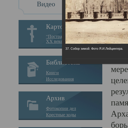
Видео
Св
Картотека
Свя
“Пострадавшие за веру в
XX веке на Севере”
23.12.
37. Собор зимой. Фото Я.И.Лейцингера.
Сего
Библиотека
мере
Книги
целе
Исследования
резу
Архив
памя
Фотокопии дел
Арха
Крестные ходы
борь