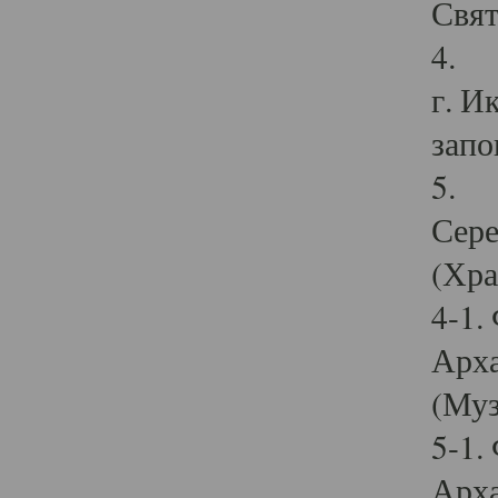
Свят
4. И
г. И
запо
5. И
Сере
(Хра
4-1.
Арха
(Муз
5-1.
Арха