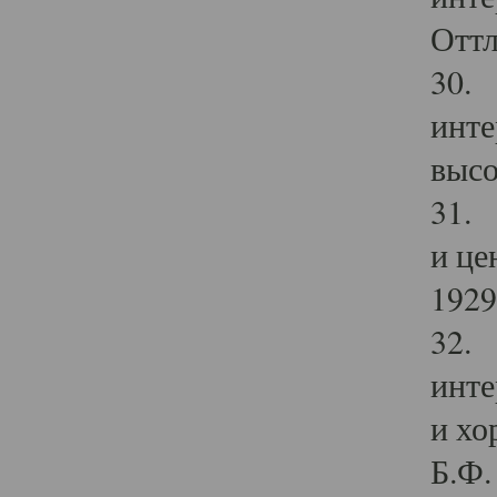
Оттл
30. 
инте
высо
31. 
и це
1929 
32. 
инте
и хо
Б.Ф. 