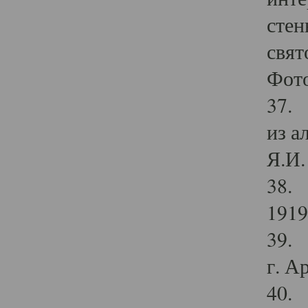
стен
свят
Фото
37. 
из а
Я.И. 
38. 
1919
39. 
г. А
40. 