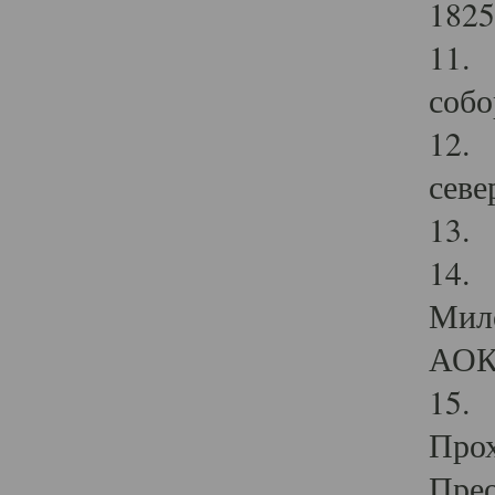
1825
11.
собо
12. 
севе
13.
14. 
Мило
АОК
15. 
Прох
Прео