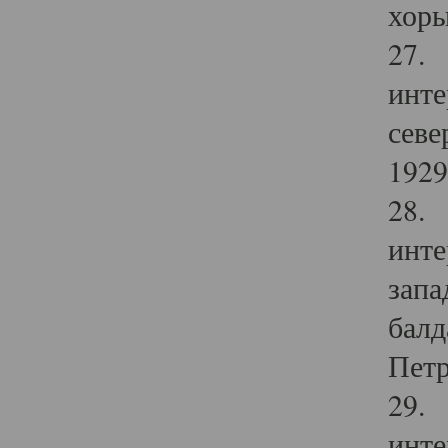
хоры
27. 
инте
севе
1929 
28. 
инте
запа
балд
Петр
29. 
инте