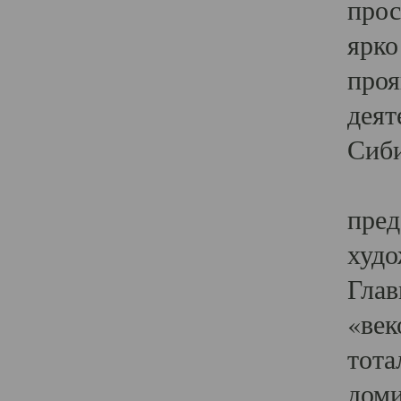
прос
ярко
проя
деят
Сиби
Одн
пред
худо
Глав
«век
тота
доми