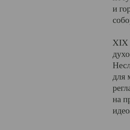
и го
собо
Явл
XIX 
духо
Несл
для 
регл
на п
идео
Поя