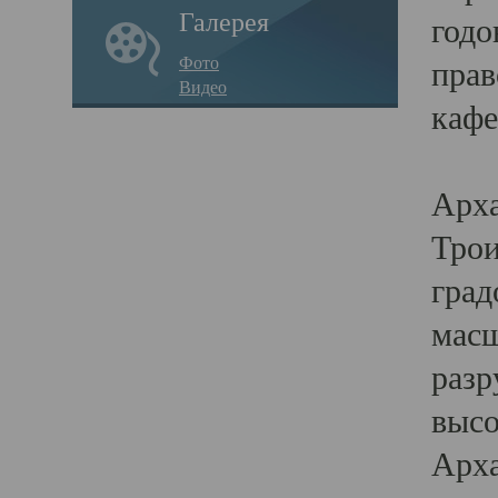
Галерея
годо
Фото
прав
Видео
кафе
Воз
Арха
Трои
град
масш
разр
высо
Арха