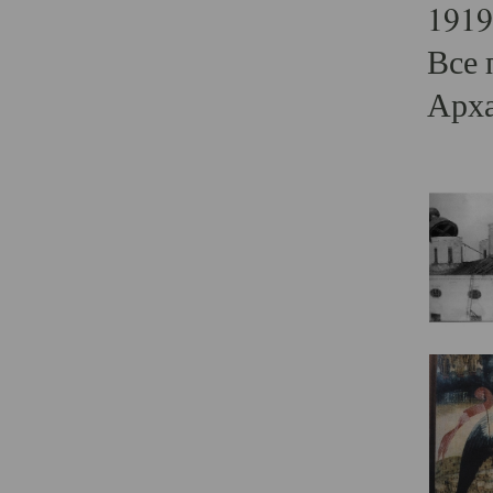
1919
Все 
Арха