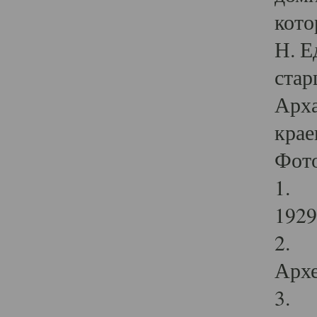
кото
Н. Е
стар
Арха
крае
Фот
1. С
1929 
2. Р
Архе
3. Ф