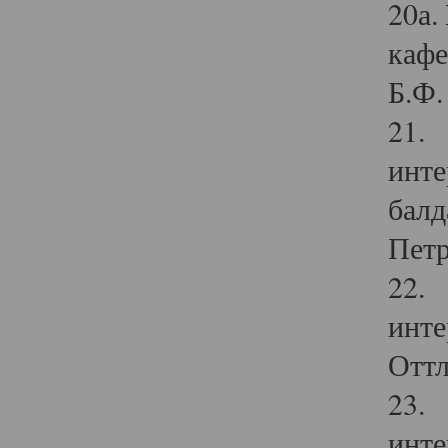
20а.
кафе
Б.Ф. 
21. 
инте
балд
Петр
22. 
инте
Оттл
23. 
инте