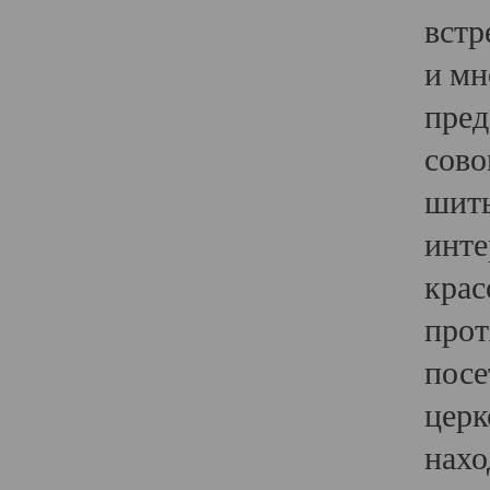
встр
и мн
пред
сово
шить
инте
крас
прот
посе
церк
нахо