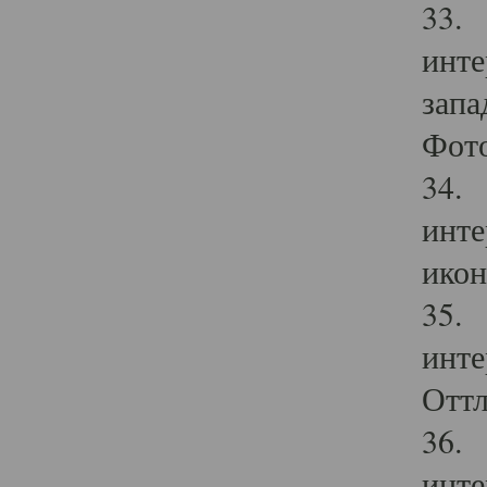
33. 
инте
запа
Фото
34. 
инте
икон
35. 
инте
Оттл
36. 
инте