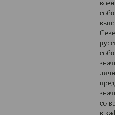
воен
собо
выпо
Севе
русс
собо
знач
личн
пред
знач
со в
в ка