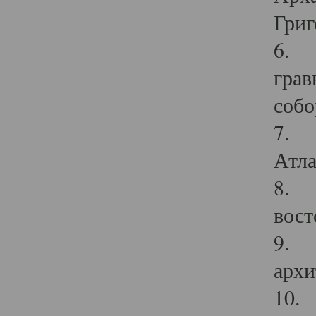
Григ
6. П
грав
собо
7. Г
Атла
8. С
вост
9. С
архи
10. 