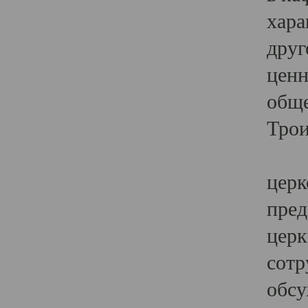
хара
друг
ценн
обще
Трои
Ярк
церк
пред
церк
сотр
обсу