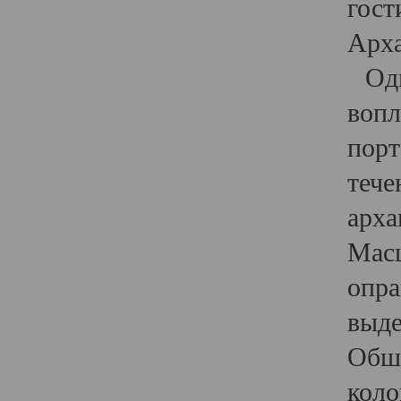
гост
Арха
Один
вопл
порт
тече
арха
Масш
опра
выде
Обши
коло