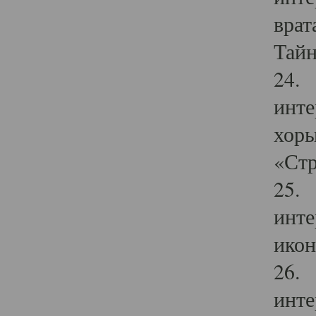
врат
Тайн
24. 
инте
хоры
«Стр
25. 
инте
икон
26. 
инте