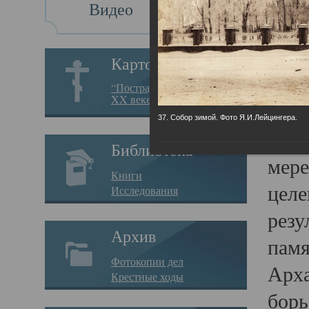
Видео
Св
Картотека
Свя
“Пострадавшие за веру в
XX веке на Севере”
23.12.
37. Собор зимой. Фото Я.И.Лейцингера.
Сего
Библиотека
мере
Книги
целе
Исследования
резу
Архив
памя
Фотокопии дел
Арха
Крестные ходы
борь