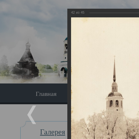
42
из
45
Главная
Экскурсия
Главная
Галерея