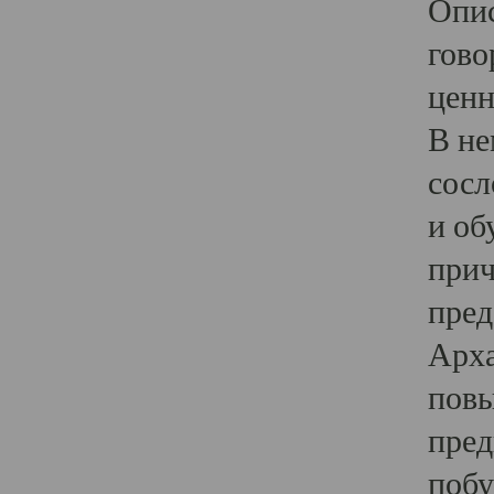
Опис
гово
ценн
В не
сосл
и об
прич
пред
Арха
повы
пред
побу