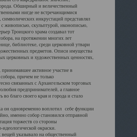
города. Обширный и величественный
ственными нигде не встречающимися
 символических инкрустаций представлял
 с живописью, скульптурой, иконописью,
ьер Троицкого храма создавал тот
обора, на протяжении многих лет
ице, библиотеке, среди церковной утвари
удожественных предметов. Описи имущества
ьных церковных и художественных ценностях,
, принимавшее активное участие в
собора, причем не только
 тесно связанных с Архангельском торговых
толюбия предпринимателей, а главное
во благо своего края и города и стало
 он одновременно воплотил себе функции
айно, именно собор становился отправной
тация торжеств со стороны
-идеологической окраски.
вещей указывало на общественный