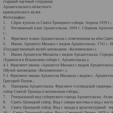
старший научный сотрудник
Архангельского областного
краеведческого музея.
Фотографии:
1. Сброс купола со Свято-Троицкого собора. Апрель 1929 г.;
2. Рисованный план Архангельска. 1694 г. Сборник Археолог
г.;
3. Фрагмент плана Архангельска с отмеченным на нём Свято
4. Икона. Архангел Михаил с видом Архангельска. 1741 г. 
(Государственный музей-заповедник «Коломенское»);
5. Икона Архангела Михаила с видом Архангельска. Середин
(Хранится в Ильинском соборе г. Архангельска.);
4-1. Фрагмент иконы «Архангел Михаил с видом Архангельска
(Музей-заповедник «Коломенское».);
5-1. Фрагмент иконы Архангела Михаила с видом г. Архангель
Григорий Попов.;
6. Панорама Архангельска. Фрагмент голландской гравюры с
собор Святой Троицы и колокольня собора.;
7. Генеральный вид губернского города Архангельска. Атлас 
8. Свято-Троицкий собор. Вид с северо-востока и вид с восто
9. Свято-Троицкий собор. Вид с запада и архитектурный чер
10. Свято-Троицкий собор. Вид с Северной Двины. 1825 г. А