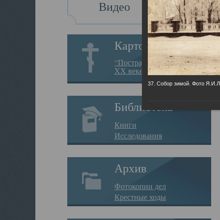
Видео
Картотека
“Пострадавшие за веру в
XX веке на Севере”
37. Собор зимой. Фото Я.И.
Библиотека
Книги
Исследования
Архив
Фотокопии дел
Крестные ходы