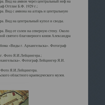
а. Вид на амвон через центральный неф на
аф Оттлие Б.Ф. 1929 г.;
. Вид с амвона на алтарь и центральную
а. Вид на центральный купол и своды.
. Вид от солеи на северную стену. Около
ой святого благоверного князя Александра
бома «Виды г. Архангельска». Фотограф
г. Фото Я.И.Лейцингера.;
рхангельска». Фотограф Лейцингер Я.И.
. Фото Я.И.Лейцингера.
кого областного краеведческого музея.