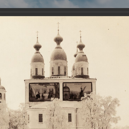
Виртуа
Новомученико
Земли А
Сайт создан по благосло
и Холмо
Наследники
Галерея
Главная
Галерея
Храмы-мученики Архангельска
Свято-Тро