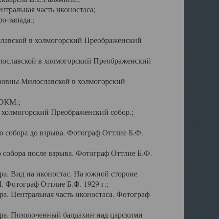
тральная часть иконостаса;
о-запада.;
славской в холмогорский Преображенский
лославской в холмогорский Преображенский
оровны Милославской в холмогорский
АОКМ.;
в холмогорский Преображенский собор.;
 собора до взрыва. Фотограф Оттлие Б.Ф.
 собора после взрыва. Фотограф Оттлие Б.Ф.
а. Вид на иконостас. На южной стороне
. Фотограф Оттлие Б.Ф. 1929 г.;
а. Центральная часть иконостаса. Фотограф
ра. Позолоченный балдахин над царскими