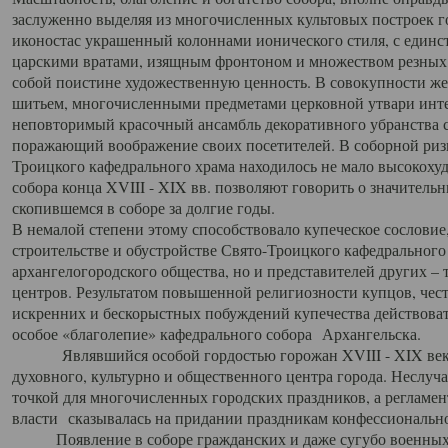
заслуженно выделяя из многочисленных культовых построек 
иконостас украшенный колоннами ионического стиля, с един
царскими вратами, изящным фронтоном и множеством резных,
собой поистине художественную ценность. В совокупности же
шитьем, многочисленными предметами церковной утвари интер
неповторимый красочный ансамбль декоративного убранства с
поражающий воображение своих посетителей. В соборной ризн
Троицкого кафедрального храма находилось не мало высокох
собора конца XVIII - XIX вв. позволяют говорить о значител
скопившемся в соборе за долгие годы.
В немалой степени этому способствовало купеческое сословие
строительстве и обустройстве Свято-Троицкого кафедрального 
архангелогородского общества, но и представителей других –
центров. Результатом повышенной религиозности купцов, чес
искренних и бескорыстных побуждений купечества действовать 
особое «благолепие» кафедрального собора Архангельска.
Являвшийся особой гордостью горожан XVIII - XIX века
духовного, культурно и общественного центра города. Неслуч
точкой для многочисленных городских праздников, а регламен
власти сказывалась на придании праздникам конфессионально
Появление в соборе гражданских и даже сугубо военных 