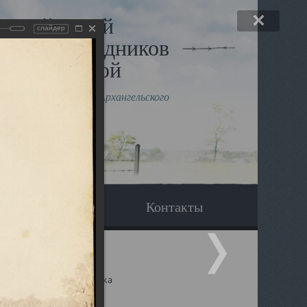
льный музей
слайдер
в и исповедников
рхангельской
влению митрополита Архангельского
горского Даниила
Вопрос-ответ
Контакты
ицкий собор Архангельска