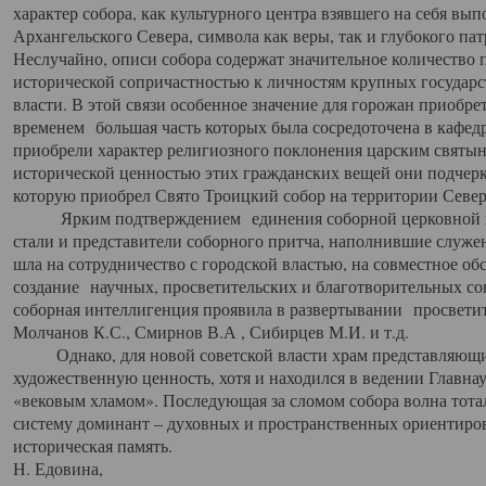
характер собора, как культурного центра взявшего на себя вы
Архангельского Севера, символа как веры, так и глубокого па
Неслучайно, описи собора содержат значительное количество п
исторической сопричастностью к личностям крупных государс
власти. В этой связи особенное значение для горожан приобре
временем большая часть которых была сосредоточена в кафедр
приобрели характер религиозного поклонения царским святыня
исторической ценностью этих гражданских вещей они подчер
которую приобрел Свято Троицкий собор на территории Север
Ярким подтверждением единения соборной церковной ис
стали и представители соборного притча, наполнившие служ
шла на сотрудничество с городской властью, на совместное о
создание научных, просветительских и благотворительных со
соборная интеллигенция проявила в развертывании просветит
Молчанов К.С., Смирнов В.А , Сибирцев М.И. и т.д.
Однако, для новой советской власти храм представляющи
художественную ценность, хотя и находился в ведении Главн
«вековым хламом». Последующая за сломом собора волна тотал
систему доминант – духовных и пространственных ориентиров,
историческая память.
Н. Едовина,