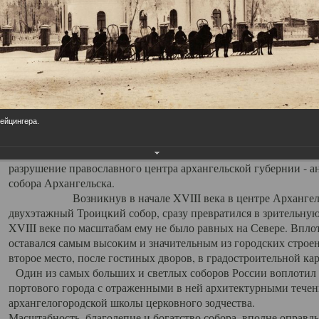
Свято-Троицкий собор
Свято-Троицкий собор Архангельска
23.12.2015
Сегодня мы можем говорить, что Архангельск в большей мере,
пострадал от целенаправленных систематических разрушений,
Лейцингера.
выдающихся памятников архитектуры. Больше всего по старом
вызванная борьбой с религией, набравшая особую силу в конце
разрушение православного центра архангельской губернии - а
собора Архангельска.
Возникнув в начале XVIII века в центре Архангельск
двухэтажный Троицкий собор, сразу превратился в зрительну
XVIII веке по масштабам ему не было равных на Севере. Впл
оставался самым высоким и значительным из городских строе
второе место, после гостиных дворов, в градостроительной ка
Один из самых больших и светлых соборов России воплотил в
портового города с отраженными в ней архитектурными тече
архангелогородской школы церковного зодчества.
Масштабность, благолепие и богатство собора, вполне оправды