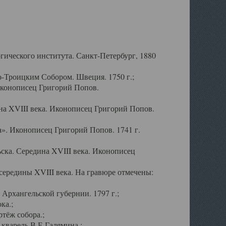
ического института. Санкт-Петербург, 1880
-Троицким Собором. Швеция. 1750 г.;
Иконописец Григорий Попов.
а XVIII века. Иконописец Григорий Попов.
». Иконописец Григорий Попов. 1741 г.
ска. Середина XVIII века. Иконописец
ередины XVIII века. На гравюре отмечены:
Архангельской губернии. 1797 г.;
ка.;
тёж собора.;
кварель В.Е.Галямина.;