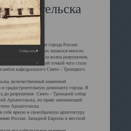
 Архангельска
 чем другие губернские города России
 в результате которых он лишился многих
Слайд-шоу:
у Архангельску ударила волна разрушения,
 20 –х годов. Отправной точкой чего стало
нсамбля кафедрального Свято – Троицкого
а, величественный каменный
ю и градостроительную доминанту города. В
оть до разрушения Свято – Троицкий собор
ний Архангельска, по праву занимающий
ртине Архангельска.
 себе яркую и своеобразную архитектуру
ниями России, Западной Европы и местной
вали его кафедральное значение,