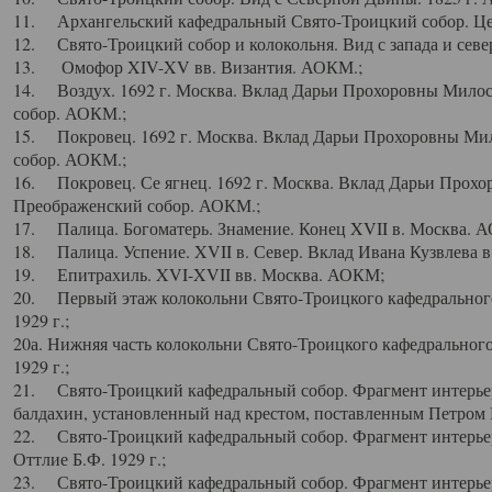
11. Архангельский кафедральный Свято-Троицкий собор. Цен
12. Свято-Троицкий собор и колокольня. Вид с запада и север
13. Омофор XIV-XV вв. Византия. АОКМ.;
14. Воздух. 1692 г. Москва. Вклад Дарьи Прохоровны Мило
собор. АОКМ.;
15. Покровец. 1692 г. Москва. Вклад Дарьи Прохоровны Ми
собор. АОКМ.;
16. Покровец. Се ягнец. 1692 г. Москва. Вклад Дарьи Прох
Преображенский собор. АОКМ.;
17. Палица. Богоматерь. Знамение. Конец XVII в. Москва. 
18. Палица. Успение. XVII в. Север. Вклад Ивана Кузвлева 
19. Епитрахиль. XVI-XVII вв. Москва. АОКМ;
20. Первый этаж колокольни Свято-Троицкого кафедрального
1929 г.;
20а. Нижняя часть колокольни Свято-Троицкого кафедрального
1929 г.;
21. Свято-Троицкий кафедральный собор. Фрагмент интерьер
балдахин, установленный над крестом, поставленным Петром I
22. Свято-Троицкий кафедральный собор. Фрагмент интерьер
Оттлие Б.Ф. 1929 г.;
23. Свято-Троицкий кафедральный собор. Фрагмент интерье