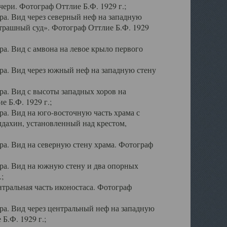
ери. Фотограф Оттлие Б.Ф. 1929 г.;
а. Вид через северный неф на западную
трашный суд». Фотограф Оттлие Б.Ф. 1929
. Вид с амвона на левое крыло первого
а. Вид через южный неф на западную стену
а. Вид с высоты западных хоров на
 Б.Ф. 1929 г.;
а. Вид на юго-восточную часть храма с
дахин, установленный над крестом,
а. Вид на северную стену храма. Фотограф
ра. Вид на южную стену и два опорных
;
тральная часть иконостаса. Фотограф
а. Вид через центральный неф на западную
Б.Ф. 1929 г.;