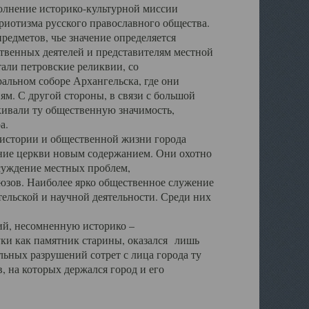
полнение историко-культурной миссии
триотизма русского православного общества.
редметов, чье значение определяется
твенных деятелей и представителям местной
тали петровские реликвии, со
альном соборе Архангельска, где они
м. С другой стороны, в связи с большой
кивали ту общественную значимость,
а.
тории и общественной жизни города
ение церкви новым содержанием. Они охотно
бсуждение местных проблем,
юзов. Наиболее ярко общественное служение
ельской и научной деятельности. Среди них
й, несомненную историко –
ауки как памятник старины, оказался лишь
ьных разрушений сотрет с лица города ту
 на которых держался город и его