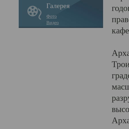
Галерея
годо
Фото
прав
Видео
кафе
Воз
Арха
Трои
град
масш
разр
высо
Арха