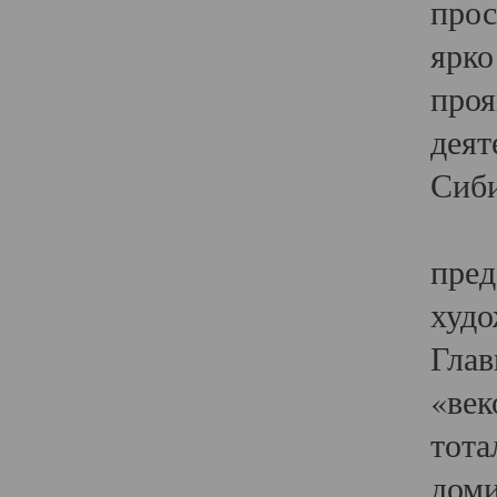
прос
ярко
проя
деят
Сиби
Одн
пред
худо
Глав
«век
тота
доми