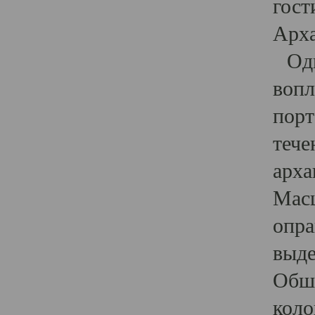
гост
Арха
Один
вопл
порт
тече
арха
Масш
опра
выде
Обши
коло