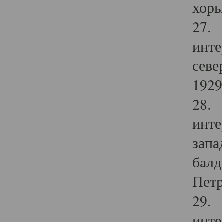
хоры
27. 
инте
севе
1929 
28. 
инте
запа
балд
Петр
29. 
инте