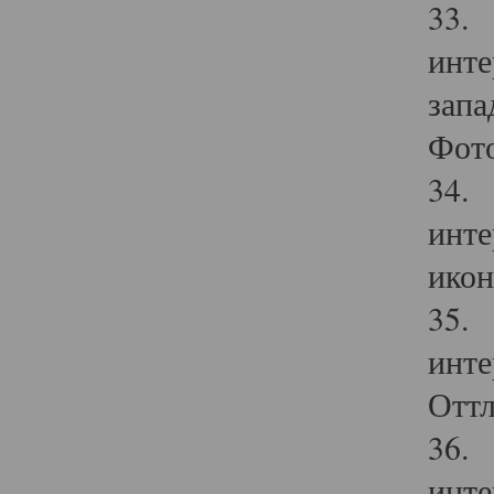
33. 
инте
запа
Фото
34. 
инте
икон
35. 
инте
Оттл
36. 
инте