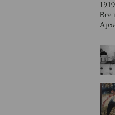
1919
Все 
Арха