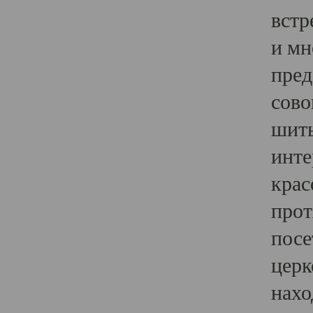
встр
и мн
пред
сово
шить
инте
крас
прот
посе
церк
нахо