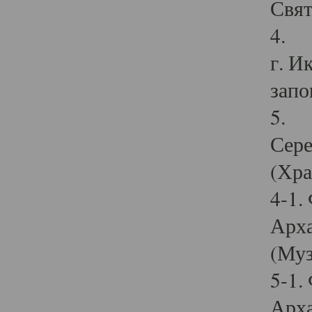
Свят
4. И
г. И
запо
5. И
Сере
(Хра
4-1.
Арха
(Муз
5-1.
Арха