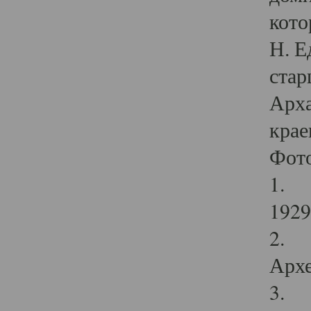
кото
Н. Е
стар
Арха
крае
Фот
1. С
1929 
2. Р
Архе
3. Ф