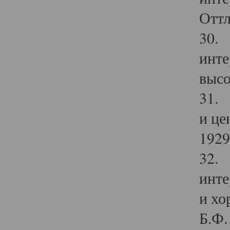
Оттл
30. 
инте
высо
31. 
и це
1929 
32. 
инте
и хо
Б.Ф. 