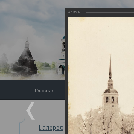
42
из
45
Главная
Экскурсия
Главная
Галерея