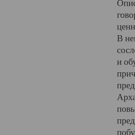
Опис
гово
ценн
В не
сосл
и об
прич
пред
Арха
повы
пред
побу