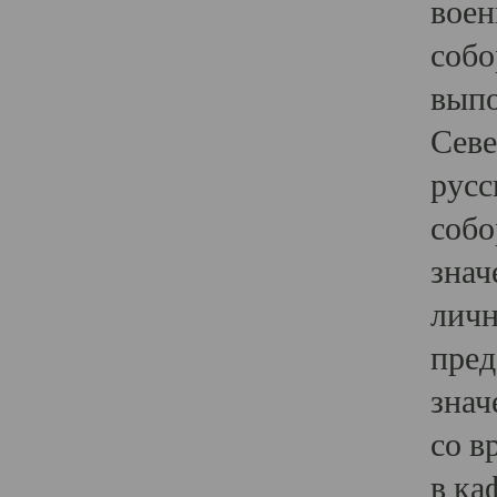
воен
собо
выпо
Севе
русс
собо
знач
личн
пред
знач
со в
в ка