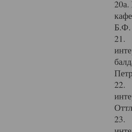
20а.
кафе
Б.Ф. 
21. 
инте
балд
Петр
22. 
инте
Оттл
23. 
инте