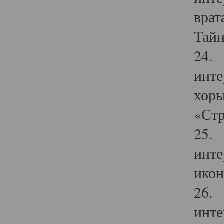
врат
Тайн
24. 
инте
хоры
«Стр
25. 
инте
икон
26. 
инте