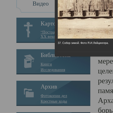
Видео
Св
Картотека
Свя
“Пострадавшие за веру в
XX веке на Севере”
23.12.
37. Собор зимой. Фото Я.И.Лейцингера.
Сего
Библиотека
мере
Книги
целе
Исследования
резу
Архив
памя
Фотокопии дел
Арха
Крестные ходы
борь