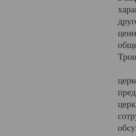
хара
друг
ценн
обще
Трои
Ярк
церк
пред
церк
сотр
обсу