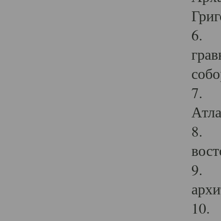
Григ
6. П
грав
собо
7. Г
Атла
8. С
вост
9. С
архи
10. 