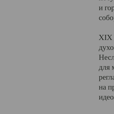
и го
собо
Явл
XIX 
духо
Несл
для 
регл
на п
идео
Поя