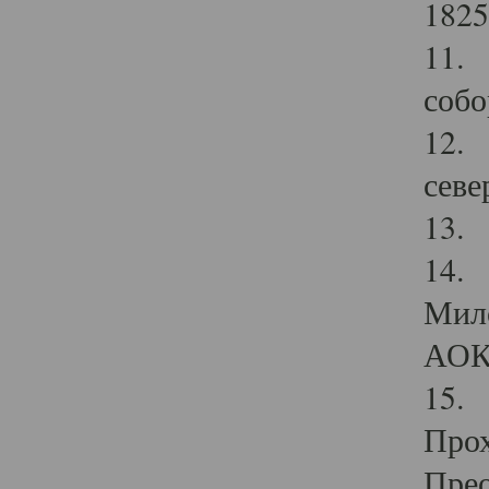
1825
11.
собо
12. 
севе
13.
14. 
Мило
АОК
15. 
Прох
Прео