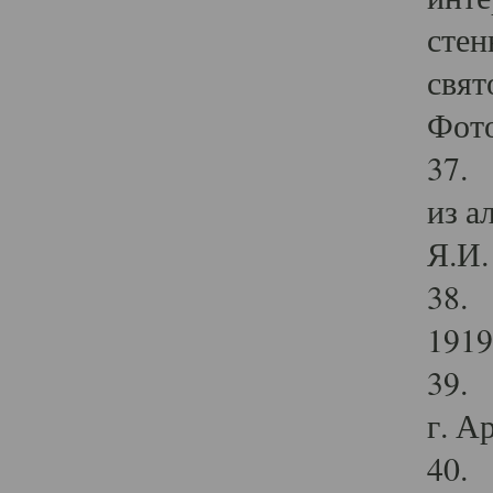
стен
свят
Фото
37. 
из а
Я.И. 
38. 
1919
39. 
г. А
40. 