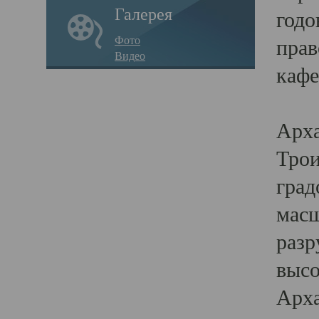
Галерея
годо
Фото
прав
Видео
кафе
Воз
Арха
Трои
град
масш
разр
высо
Арха