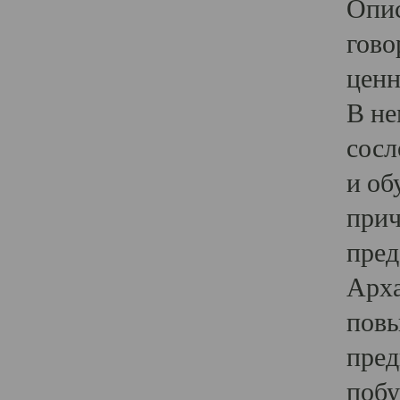
Опис
гово
ценн
В не
сосл
и об
прич
пред
Арха
повы
пред
побу