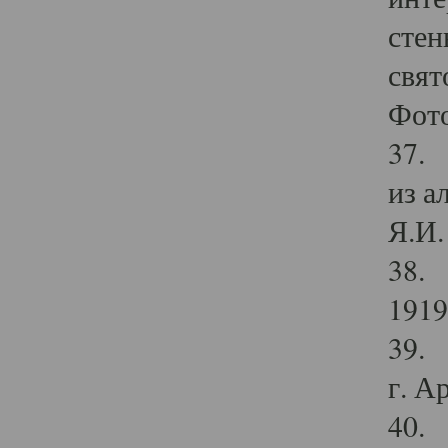
стен
свят
Фото
37. 
из а
Я.И. 
38. 
1919
39. 
г. А
40. 