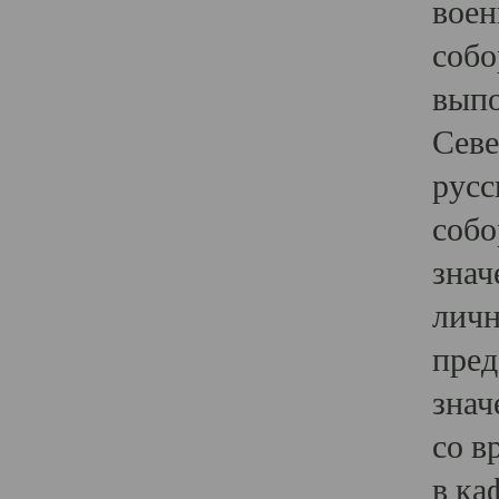
воен
собо
выпо
Севе
русс
собо
знач
личн
пред
знач
со в
в ка