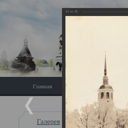
42
из
45
Главная
Экскурсия
Главная
Галерея