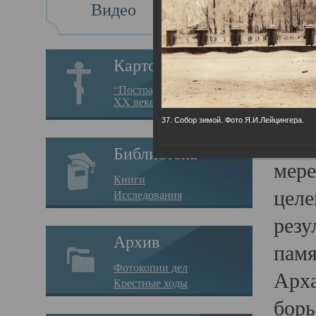
Видео
Св
Картотека
Свя
“Пострадавшие за веру в
XX веке на Севере”
23.12.
37. Собор зимой. Фото Я.И.Лейцингера.
Сего
Библиотека
мере
Книги
целе
Исследования
резу
Архив
памя
Фотокопии дел
Арха
Крестные ходы
борь