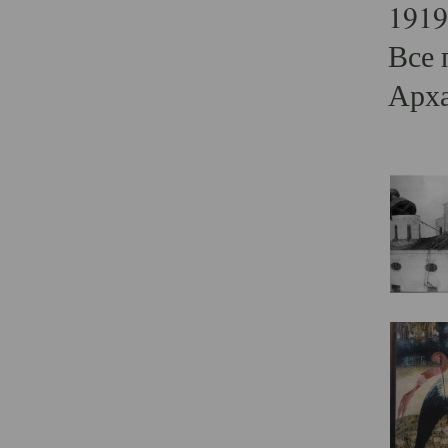
1919
Все 
Арха