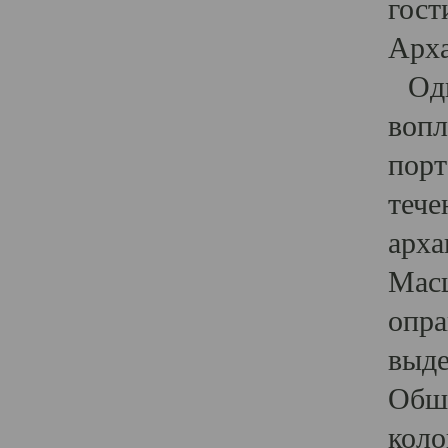
гост
Арха
Один
вопл
порт
тече
арха
Масш
опра
выде
Обши
коло