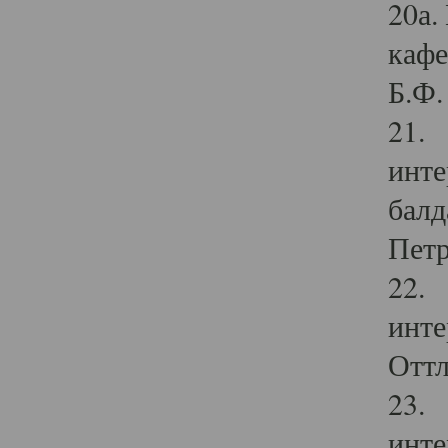
20а.
кафе
Б.Ф. 
21. 
инте
балд
Петр
22. 
инте
Оттл
23. 
инте