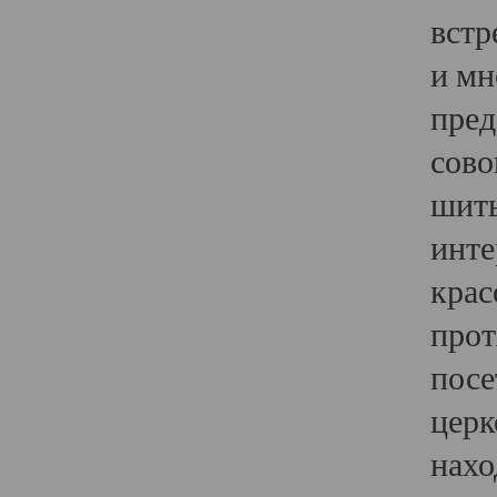
встр
и мн
пред
сово
шить
инте
крас
прот
посе
церк
нахо