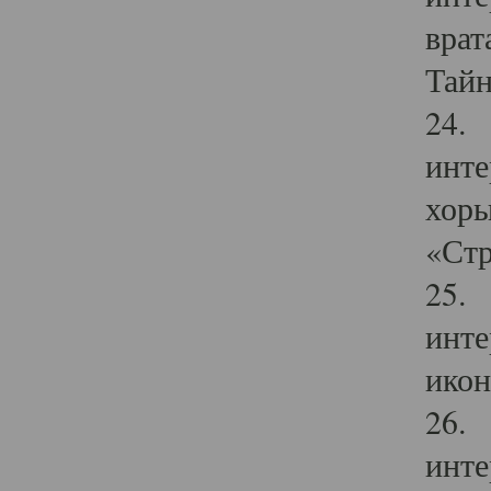
врат
Тайн
24. 
инте
хоры
«Стр
25. 
инте
икон
26. 
инте