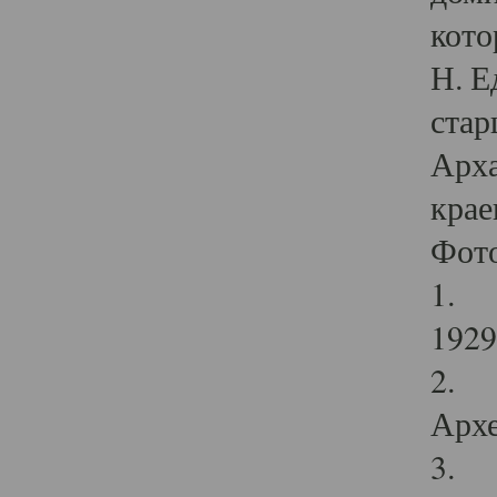
кото
Н. Е
стар
Арха
крае
Фот
1. С
1929 
2. Р
Архе
3. Ф