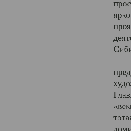
прос
ярко
проя
деят
Сиби
Одн
пред
худо
Глав
«век
тота
доми