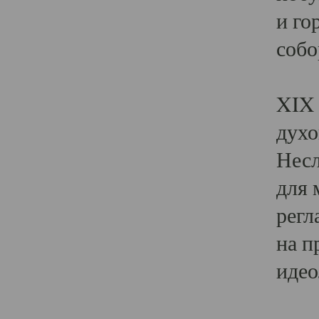
и го
собо
Явл
XIX 
духо
Несл
для 
регл
на п
идео
Поя