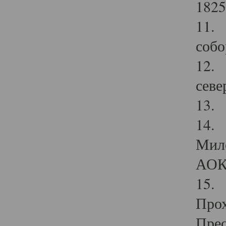
1825
11.
собо
12. 
севе
13.
14. 
Мило
АОК
15. 
Прох
Прео