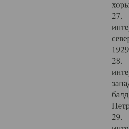
хоры
27. 
инте
севе
1929 
28. 
инте
запа
балд
Петр
29. 
инте