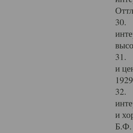
Оттл
30. 
инте
высо
31. 
и це
1929 
32. 
инте
и хо
Б.Ф. 