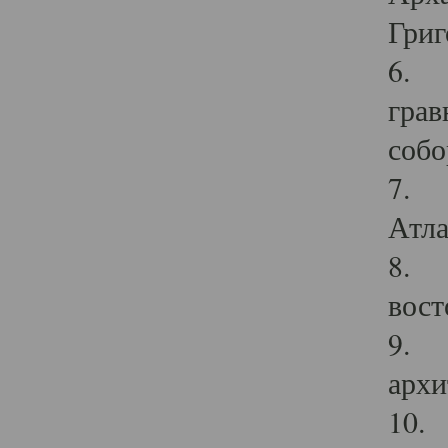
Григ
6. П
грав
собо
7. Г
Атла
8. С
вост
9. С
архи
10. 