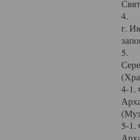
Свят
4. И
г. И
запо
5. И
Сере
(Хра
4-1.
Арха
(Муз
5-1.
Арха