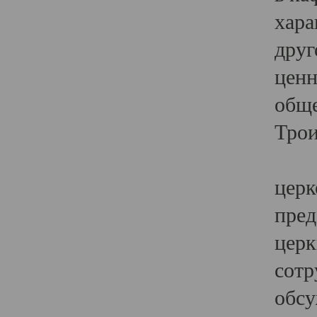
хара
друг
ценн
обще
Трои
Ярк
церк
пред
церк
сотр
обсу