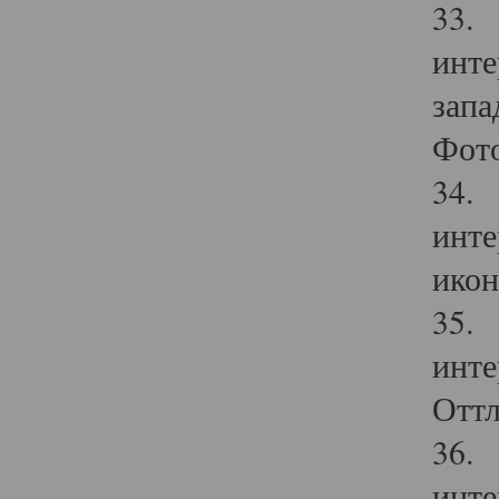
33. 
инте
запа
Фото
34. 
инте
икон
35. 
инте
Оттл
36. 
инте