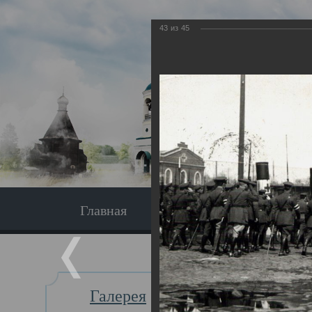
43
из
45
Главная
Экскурсия
Главная
Галерея