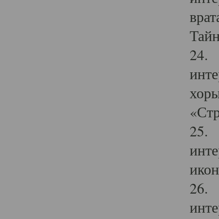
врат
Тайн
24. 
инте
хоры
«Стр
25. 
инте
икон
26. 
инте