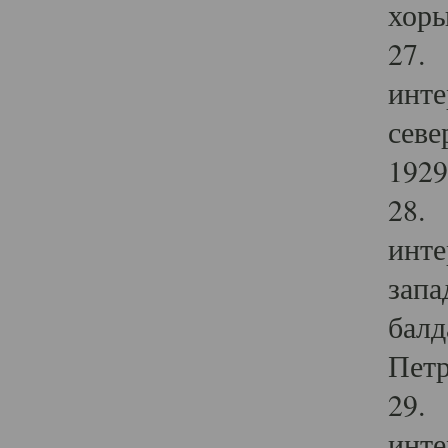
хоры
27. 
инте
севе
1929 
28. 
инте
запа
балд
Петр
29. 
инте