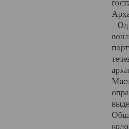
гост
Арха
Один
вопл
порт
тече
арха
Масш
опра
выде
Обши
коло