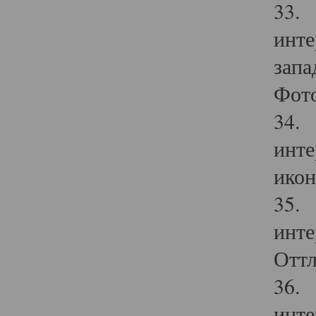
33. 
инте
запа
Фото
34. 
инте
икон
35. 
инте
Оттл
36. 
инте