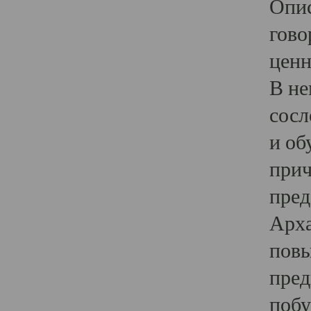
Опис
гово
ценн
В не
сосл
и об
прич
пред
Арха
повы
пред
побу