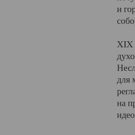
и го
собо
Явл
XIX 
духо
Несл
для 
регл
на п
идео
Поя