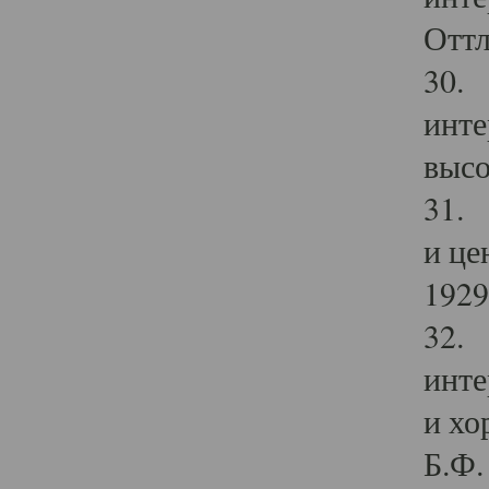
Оттл
30. 
инте
высо
31. 
и це
1929 
32. 
инте
и хо
Б.Ф. 