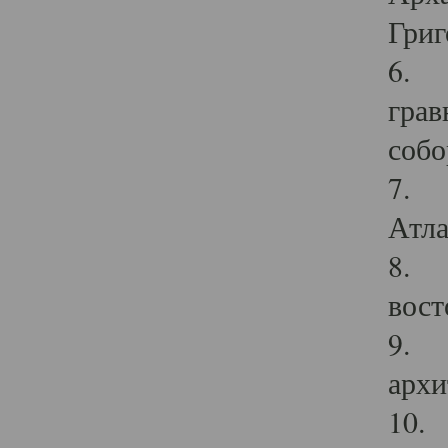
Григ
6. П
грав
собо
7. Г
Атла
8. С
вост
9. С
архи
10. 