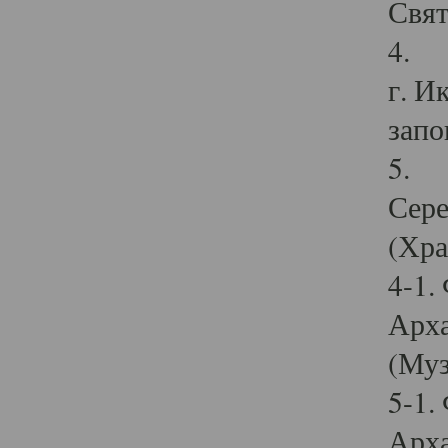
Свят
4. И
г. И
запо
5. И
Сере
(Хра
4-1.
Арха
(Муз
5-1.
Арха