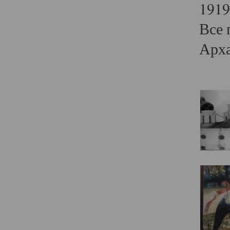
1919
Все 
Арха