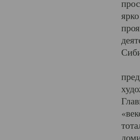
прос
ярко
проя
деят
Сиби
Одн
пред
худо
Глав
«век
тота
доми