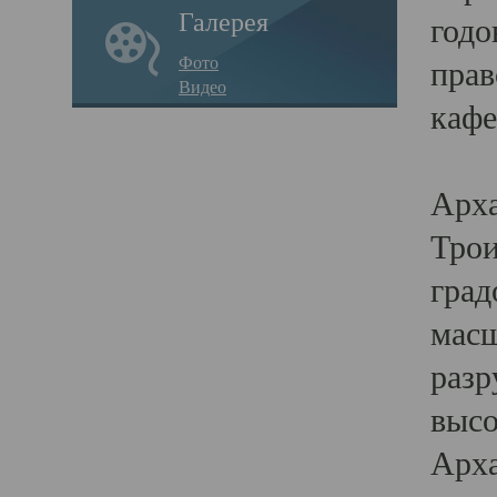
Галерея
годо
Фото
прав
Видео
кафе
Воз
Арха
Трои
град
масш
разр
высо
Арха