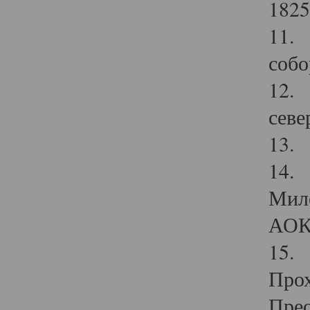
1825
11.
собо
12. 
севе
13.
14. 
Мило
АОК
15. 
Прох
Прео