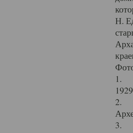
кото
Н. Е
стар
Арха
крае
Фот
1. С
1929 
2. Р
Архе
3. Ф