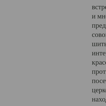
встр
и мн
пред
сово
шить
инте
крас
прот
посе
церк
нахо