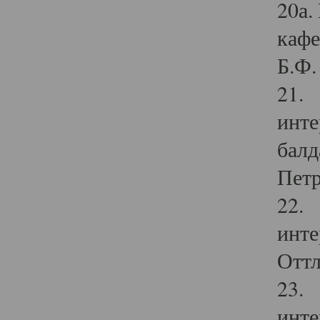
20а.
кафе
Б.Ф. 
21. 
инте
балд
Петр
22. 
инте
Оттл
23. 
инте