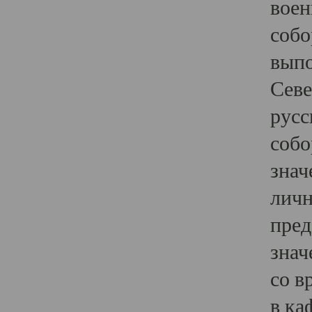
воен
собо
выпо
Севе
русс
собо
знач
личн
пред
знач
со в
в ка