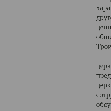
хара
друг
ценн
обще
Трои
Ярк
церк
пред
церк
сотр
обсу