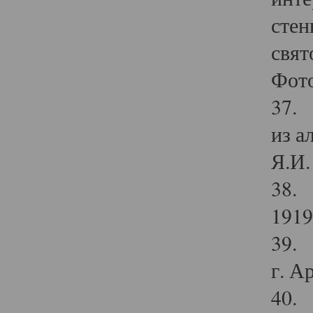
стен
свят
Фото
37. 
из а
Я.И. 
38. 
1919
39. 
г. А
40. 