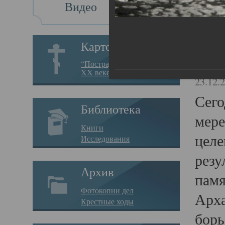
Видео
Св
Картотека
Свя
“Пострадавшие за веру в
XX веке на Севере”
23.12.
Сего
Библиотека
мере
Книги
целе
Исследования
резу
Архив
памя
Фотокопии дел
Арха
Крестные ходы
борь