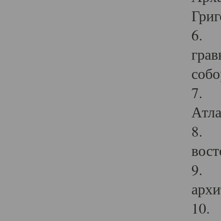
Григ
6. П
грав
собо
7. Г
Атла
8. С
вост
9. С
архи
10. 