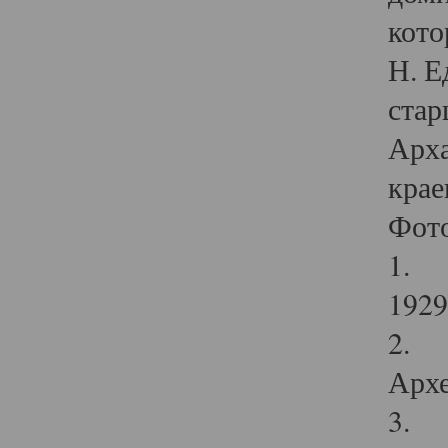
кото
Н. Е
стар
Арха
крае
Фот
1. С
1929 
2. Р
Архе
3. Ф