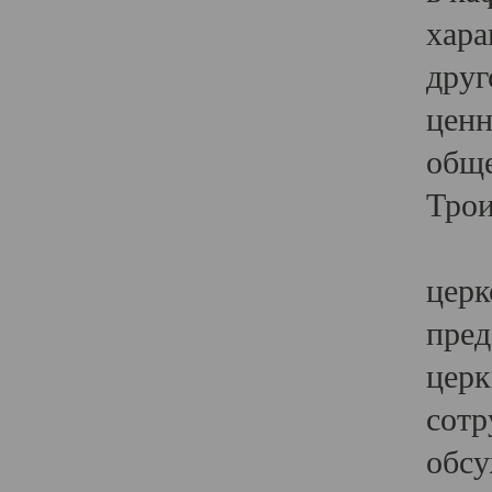
хара
друг
ценн
обще
Трои
Ярк
церк
пред
церк
сотр
обсу