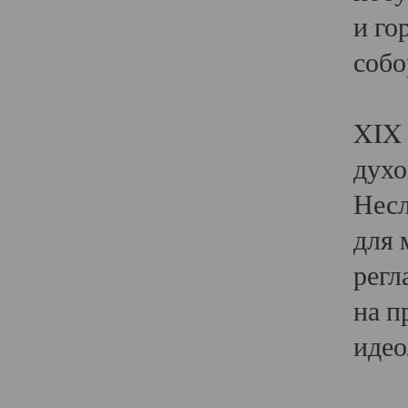
и го
собо
Явл
XIX 
духо
Несл
для 
регл
на п
идео
Поя