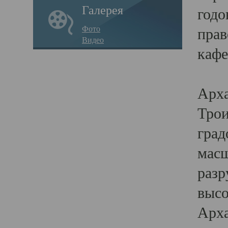
Галерея
годо
Фото
прав
Видео
кафе
Воз
Арха
Трои
град
масш
разр
высо
Арха