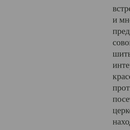
встр
и мн
пред
сово
шить
инте
крас
прот
посе
церк
нахо