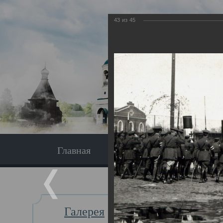
43
из
45
Главная
Экскурсия
Главная
Галерея