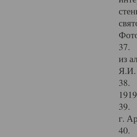
стен
свят
Фото
37. 
из а
Я.И. 
38. 
1919
39. 
г. А
40. 