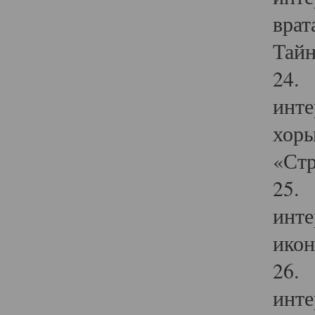
врат
Тайн
24. 
инте
хоры
«Стр
25. 
инте
икон
26. 
инте