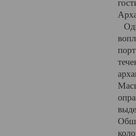
гост
Арха
Один
вопл
порт
тече
арха
Масш
опра
выде
Обши
коло