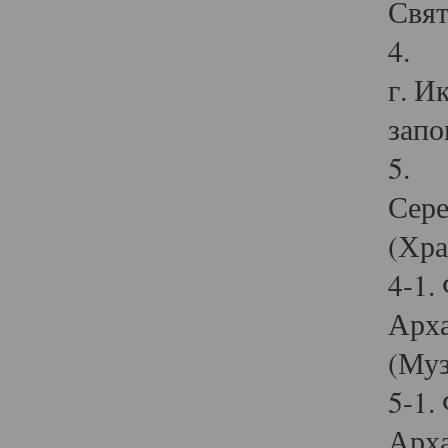
Свят
4. И
г. И
запо
5. И
Сере
(Хра
4-1.
Арха
(Муз
5-1.
Арха