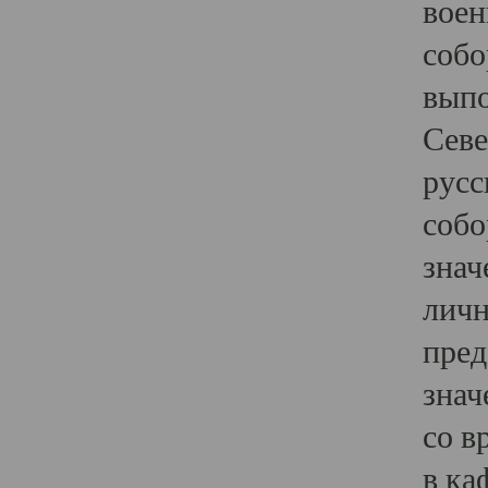
воен
собо
выпо
Севе
русс
собо
знач
личн
пред
знач
со в
в ка