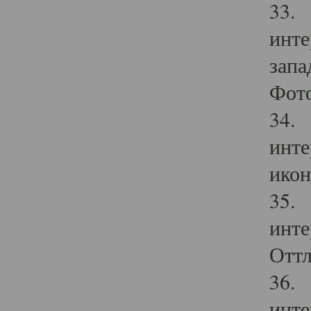
33. 
инте
запа
Фото
34. 
инте
икон
35. 
инте
Оттл
36. 
инте