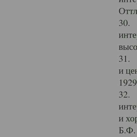
Оттл
30. 
инте
высо
31. 
и це
1929 
32. 
инте
и хо
Б.Ф. 