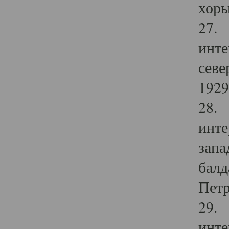
хоры
27. 
инте
севе
1929 
28. 
инте
запа
балд
Петр
29. 
инте