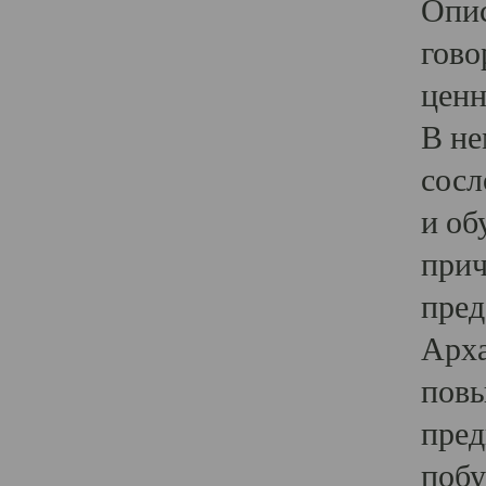
Опис
гово
ценн
В не
сосл
и об
прич
пред
Арха
повы
пред
побу