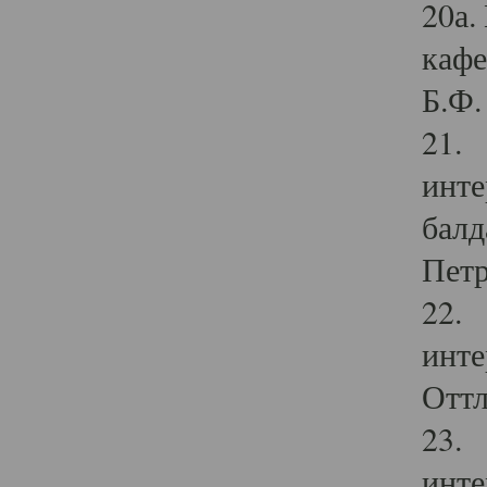
20а.
кафе
Б.Ф. 
21. 
инте
балд
Петр
22. 
инте
Оттл
23. 
инте