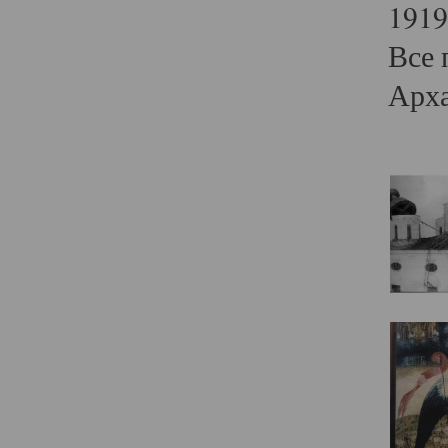
1919
Все 
Арха