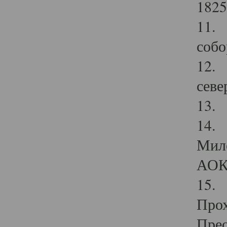
1825
11.
собо
12. 
севе
13.
14. 
Мило
АОК
15. 
Прох
Прео