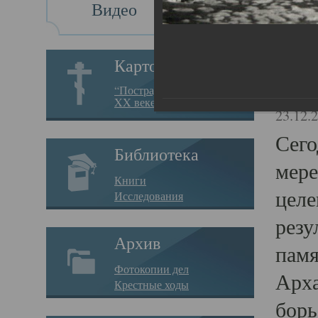
Видео
Св
Картотека
Свя
“Пострадавшие за веру в
XX веке на Севере”
23.12.
Сего
Библиотека
мере
Книги
целе
Исследования
резу
Архив
памя
Фотокопии дел
Арха
Крестные ходы
борь