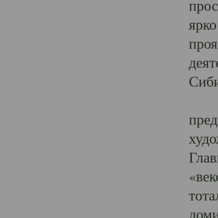
прос
ярко
проя
деят
Сиби
Одн
пред
худо
Глав
«век
тота
доми