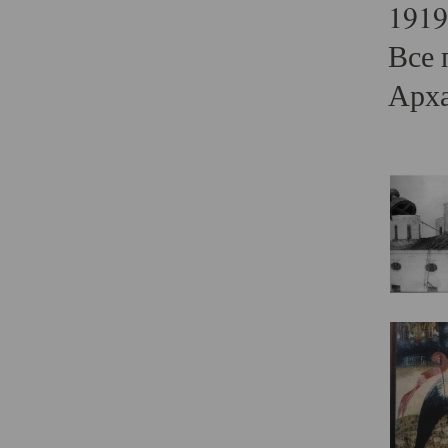
1919
Все 
Арха