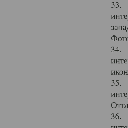
33. 
инте
запа
Фото
34. 
инте
икон
35. 
инте
Оттл
36. 
инте