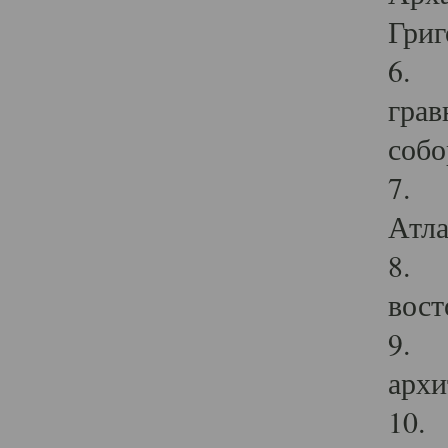
Григ
6. П
грав
собо
7. Г
Атла
8. С
вост
9. С
архи
10. 