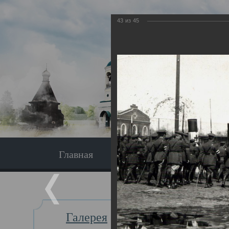
43
из
45
Главная
Экскурсия
Главная
Галерея