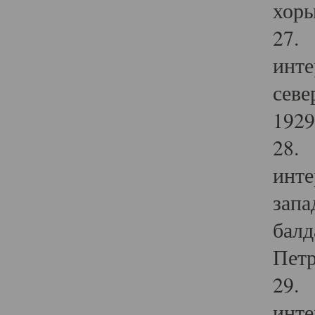
хоры
27. 
инте
севе
1929 
28. 
инте
запа
балд
Петр
29. 
инте