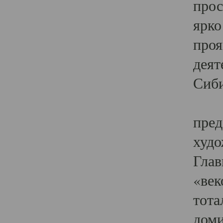
прос
ярко
проя
деят
Сиби
Одн
пред
худо
Глав
«век
тота
доми