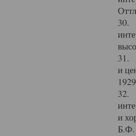
Оттл
30. 
инте
высо
31. 
и це
1929 
32. 
инте
и хо
Б.Ф. 