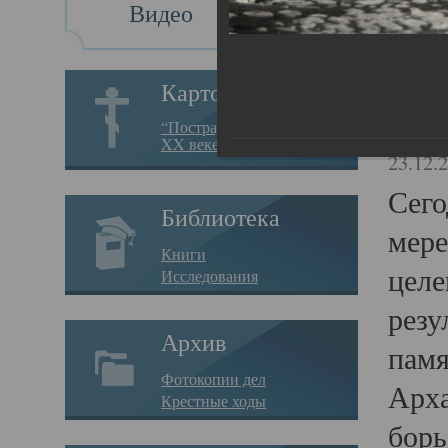
Видео
Св
Картотека
Свя
“Пострадавшие за веру в
XX веке на Севере”
23.12.
Сего
Библиотека
мере
Книги
целе
Исследования
резу
Архив
памя
Фотокопии дел
Арха
Крестные ходы
борь