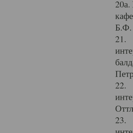
20а.
кафе
Б.Ф. 
21. 
инте
балд
Петр
22. 
инте
Оттл
23. 
инте