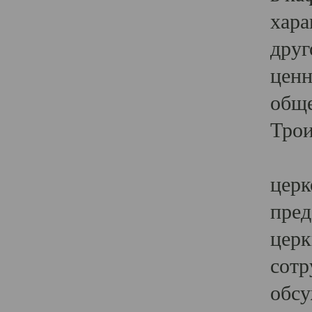
хара
друг
ценн
обще
Трои
Ярк
церк
пред
церк
сотр
обсу