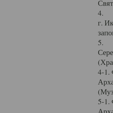
Свят
4. И
г. И
запо
5. И
Сере
(Хра
4-1.
Арха
(Муз
5-1.
Арха