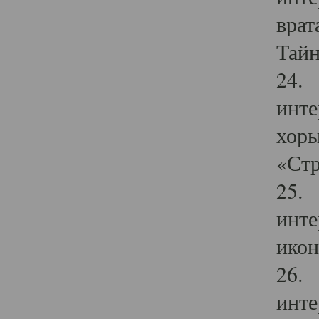
врат
Тайн
24. 
инте
хоры
«Стр
25. 
инте
икон
26. 
инте