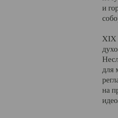
и го
собо
Явл
XIX 
духо
Несл
для 
регл
на п
идео
Поя