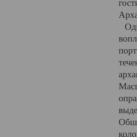
гост
Арха
Один
вопл
порт
тече
арха
Масш
опра
выде
Обши
коло