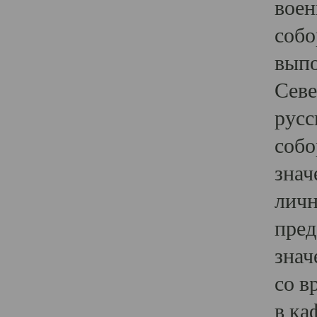
воен
собо
выпо
Севе
русс
собо
знач
личн
пред
знач
со в
в ка