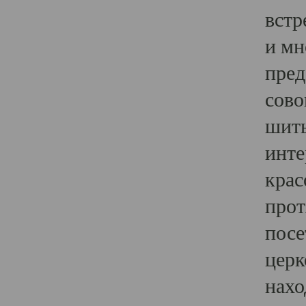
встр
и мн
пред
сово
шить
инте
крас
прот
посе
церк
нахо