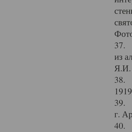
стен
свят
Фото
37. 
из а
Я.И. 
38. 
1919
39. 
г. А
40. 