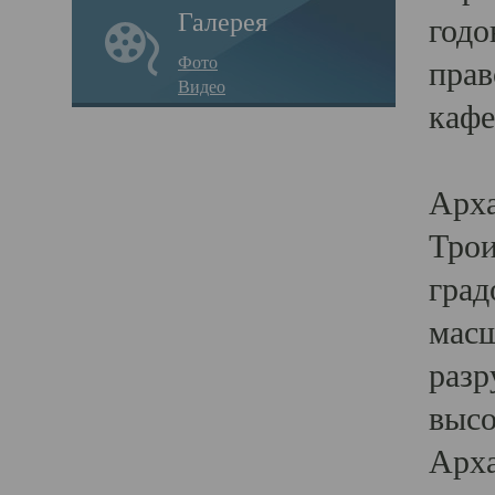
Галерея
годо
Фото
прав
Видео
кафе
Воз
Арха
Трои
град
масш
разр
высо
Арха