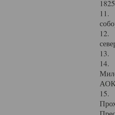
1825
11.
собо
12. 
севе
13.
14. 
Мило
АОК
15. 
Прох
Прео