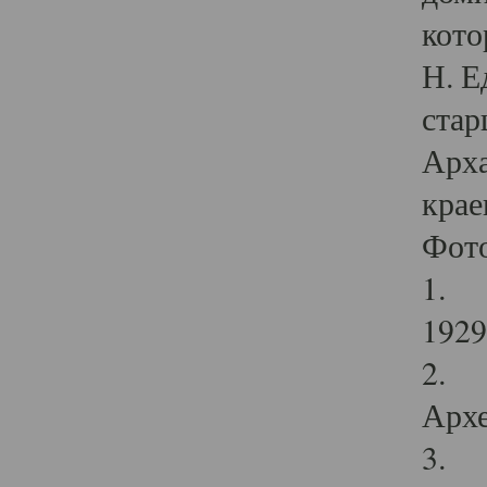
кото
Н. Е
стар
Арха
крае
Фот
1. С
1929 
2. Р
Архе
3. Ф