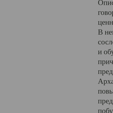
Опис
гово
ценн
В не
сосл
и об
прич
пред
Арха
повы
пред
побу