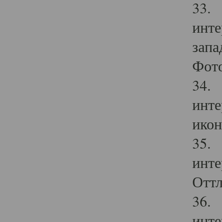
33. 
инте
запа
Фото
34. 
инте
икон
35. 
инте
Оттл
36. 
инте