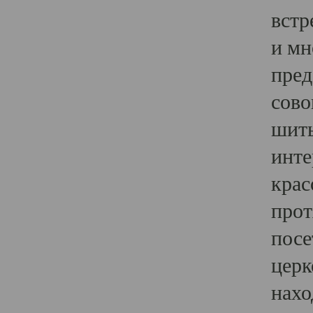
встр
и мн
пред
сово
шить
инте
крас
прот
посе
церк
нахо