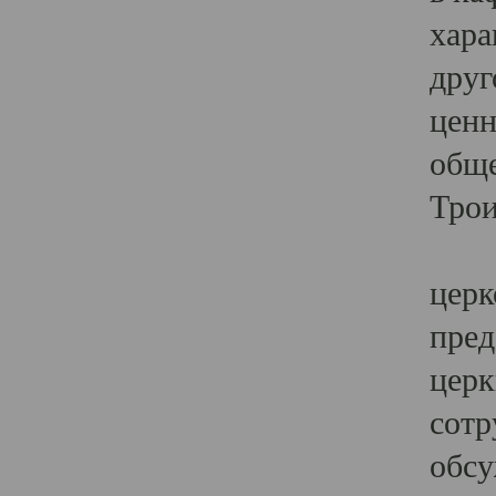
хара
друг
ценн
обще
Трои
Ярк
церк
пред
церк
сотр
обсу