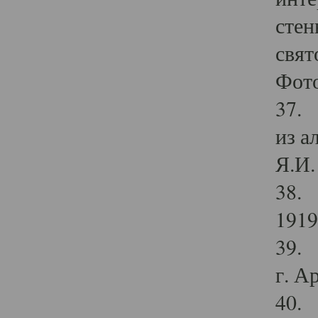
стен
свят
Фото
37. 
из а
Я.И. 
38. 
1919
39. 
г. А
40. 