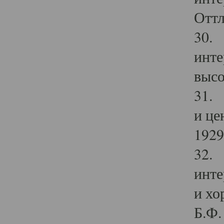
Оттл
30. 
инте
высо
31. 
и це
1929 
32. 
инте
и хо
Б.Ф. 