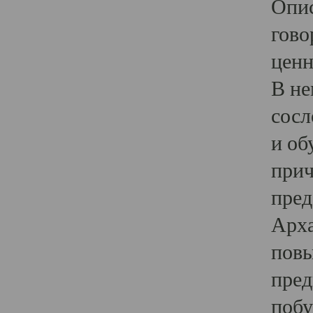
Опис
гово
ценн
В не
сосл
и об
прич
пред
Арха
повы
пред
побу