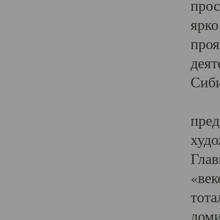
прос
ярко
проя
деят
Сиби
Одн
пред
худо
Глав
«век
тота
доми