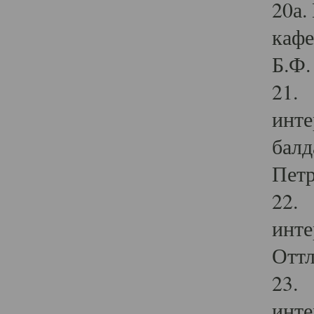
20а.
кафе
Б.Ф. 
21. 
инте
балд
Петр
22. 
инте
Оттл
23. 
инте