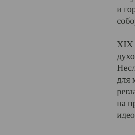
и го
собо
Явл
XIX 
духо
Несл
для 
регл
на п
идео
Поя