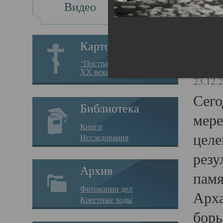
Видео
Св
Картотека
Свя
“Пострадавшие за веру в
XX веке на Севере”
23.12.
Сего
Библиотека
мере
Книги
целе
Исследования
резу
Архив
памя
Фотокопии дел
Арха
Крестные ходы
борь