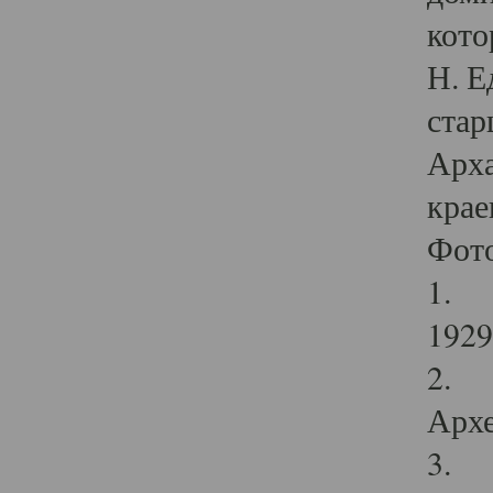
кото
Н. Е
стар
Арха
крае
Фот
1. С
1929 
2. Р
Архе
3. Ф