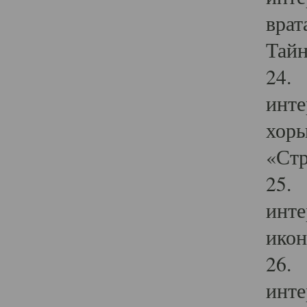
врат
Тайн
24. 
инте
хоры
«Стр
25. 
инте
икон
26. 
инте