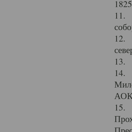
1825
11.
собо
12. 
севе
13.
14. 
Мило
АОК
15. 
Прох
Прео