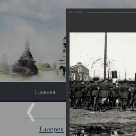
43
из
45
Главная
Экскурсия
Главная
Галерея