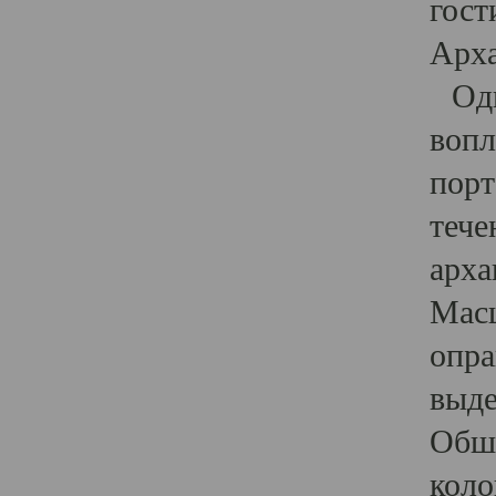
гост
Арха
Один
вопл
порт
тече
арха
Масш
опра
выде
Обши
коло