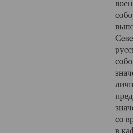
воен
собо
выпо
Севе
русс
собо
знач
личн
пред
знач
со в
в ка