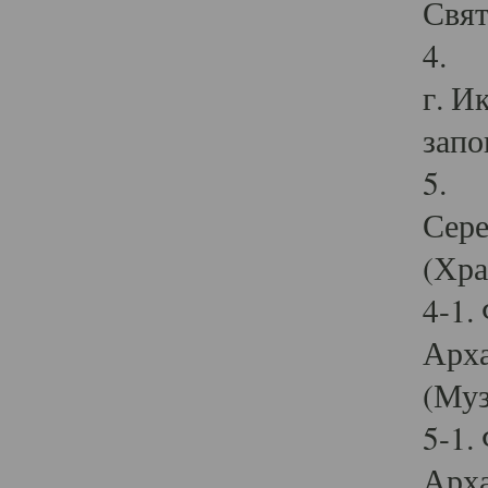
Свят
4. И
г. И
запо
5. И
Сере
(Хра
4-1.
Арха
(Муз
5-1.
Арха