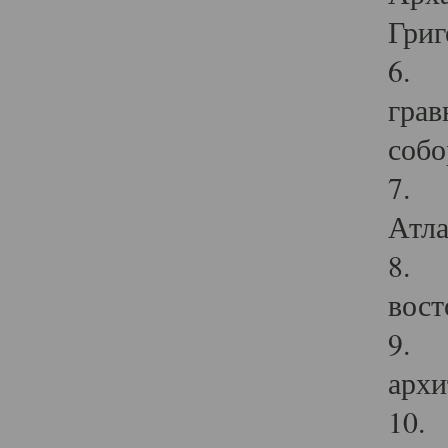
Григ
6. П
грав
собо
7. Г
Атла
8. С
вост
9. С
архи
10. 