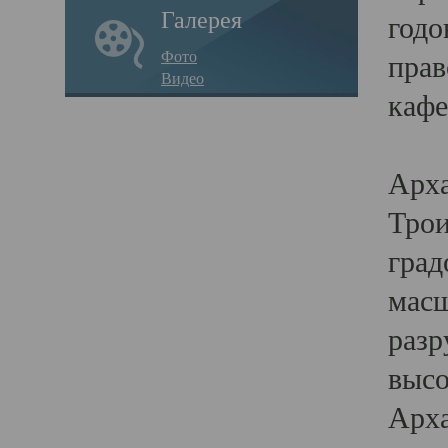
Галерея
годо
Фото
прав
Видео
кафе
Воз
Арха
Трои
град
масш
разр
высо
Арха