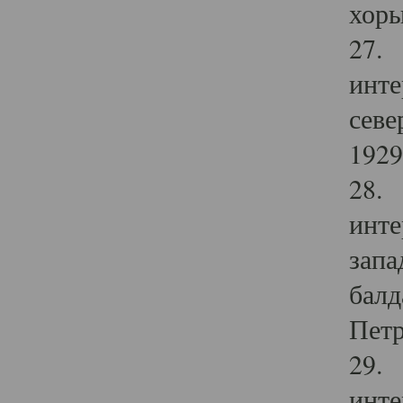
хоры
27. 
инте
севе
1929 
28. 
инте
запа
балд
Петр
29. 
инте