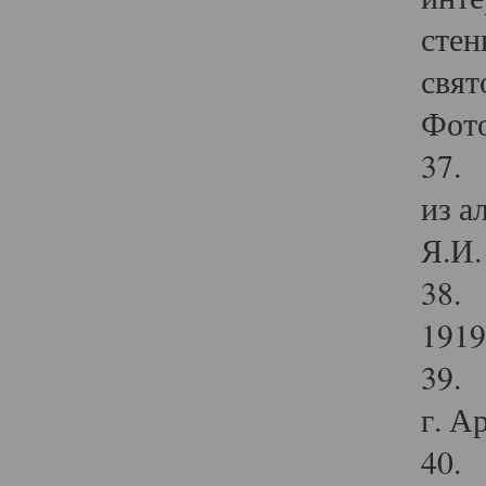
стен
свят
Фото
37. 
из а
Я.И. 
38. 
1919
39. 
г. А
40. 