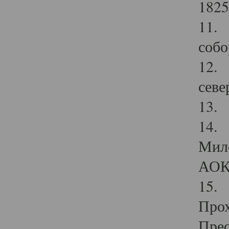
1825
11.
собо
12. 
севе
13.
14. 
Мило
АОК
15. 
Прох
Прео