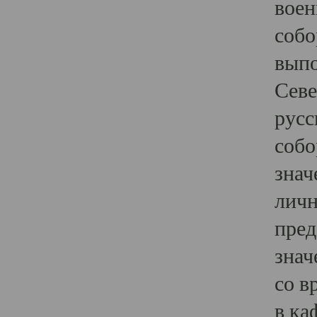
воен
собо
выпо
Севе
русс
собо
знач
личн
пред
знач
со в
в ка