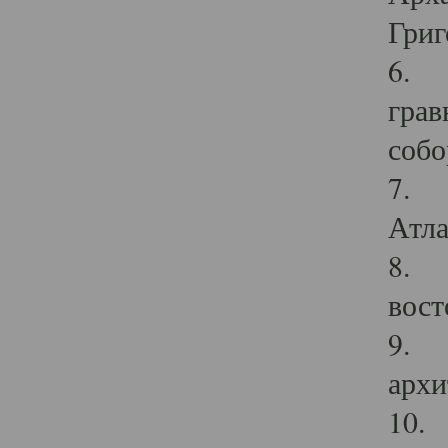
Григ
6. П
грав
собо
7. Г
Атла
8. С
вост
9. С
архи
10. 