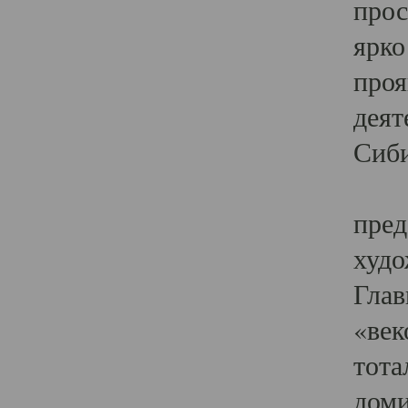
прос
ярко
проя
деят
Сиби
Одн
пред
худо
Глав
«век
тота
доми