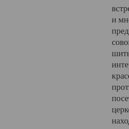
встр
и мн
пред
сово
шить
инте
крас
прот
посе
церк
нахо