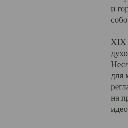
и го
собо
Явл
XIX 
духо
Несл
для 
регл
на п
идео
Поя