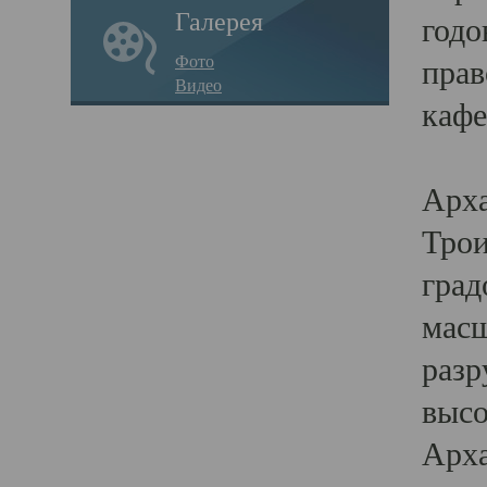
Галерея
годо
Фото
прав
Видео
кафе
Воз
Арха
Трои
град
масш
разр
высо
Арха