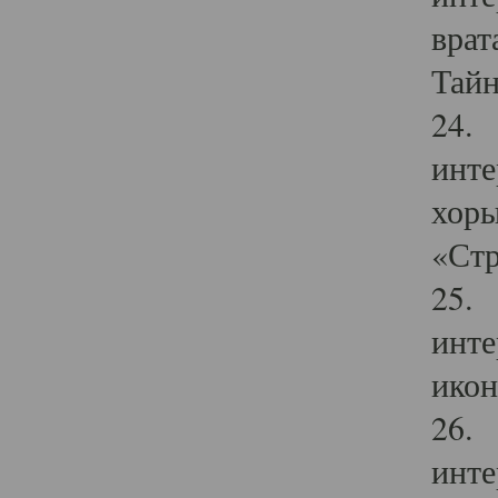
врат
Тайн
24. 
инте
хоры
«Стр
25. 
инте
икон
26. 
инте