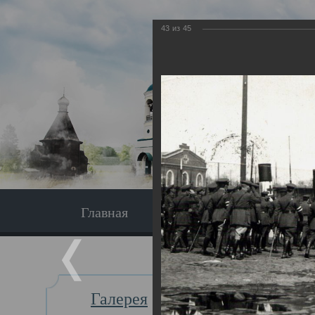
43
из
45
Главная
Экскурсия
Главная
Галерея