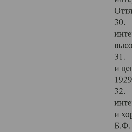
Оттл
30. 
инте
высо
31. 
и це
1929 
32. 
инте
и хо
Б.Ф. 