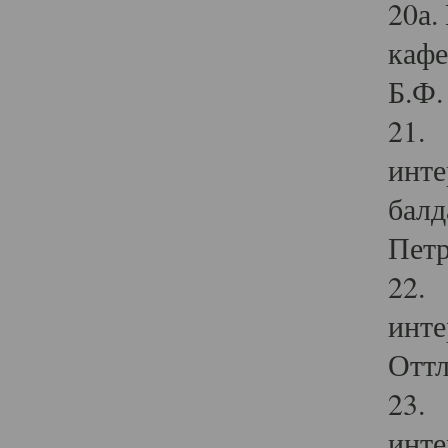
20а.
кафе
Б.Ф. 
21. 
инте
балд
Петр
22. 
инте
Оттл
23. 
инте