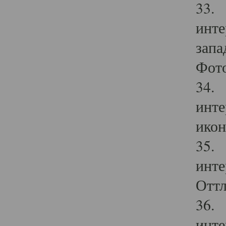
33. 
инте
запа
Фото
34. 
инте
икон
35. 
инте
Оттл
36. 
инте