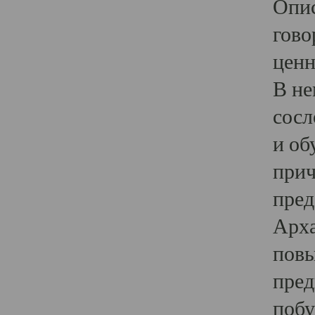
Опис
гово
ценн
В не
сосл
и об
прич
пред
Арха
повы
пред
побу