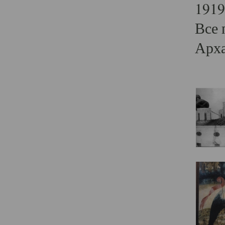
1919
Все 
Арха