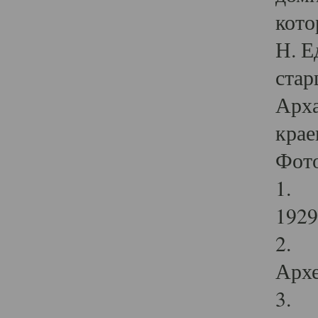
кото
Н. Е
стар
Арха
крае
Фот
1. С
1929 
2. Р
Архе
3. Ф