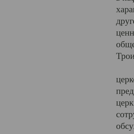
хара
друг
ценн
обще
Трои
Ярк
церк
пред
церк
сотр
обсу