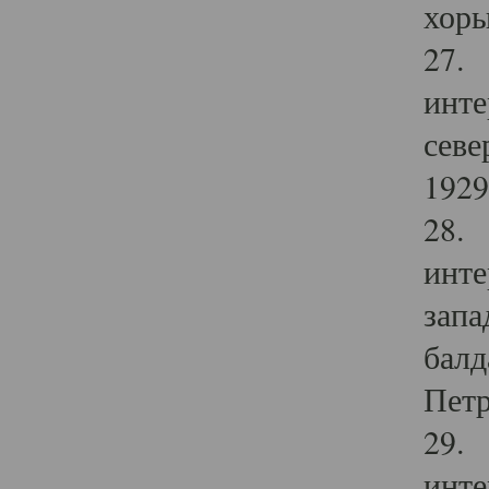
хоры
27. 
инте
севе
1929 
28. 
инте
запа
балд
Петр
29. 
инте