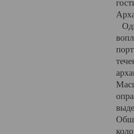
гост
Арха
Один
вопл
порт
тече
арха
Масш
опра
выде
Обши
коло