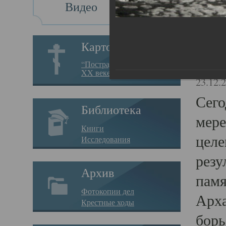
Видео
Св
Картотека
Свя
“Пострадавшие за веру в
XX веке на Севере”
23.12.
Сего
Библиотека
мере
Книги
целе
Исследования
резу
Архив
памя
Фотокопии дел
Арха
Крестные ходы
борь