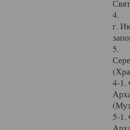
Свят
4. И
г. И
запо
5. И
Сере
(Хра
4-1.
Арха
(Муз
5-1.
Арха