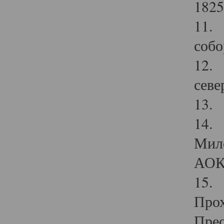
1825
11.
собо
12. 
севе
13.
14. 
Мило
АОК
15. 
Прох
Прео