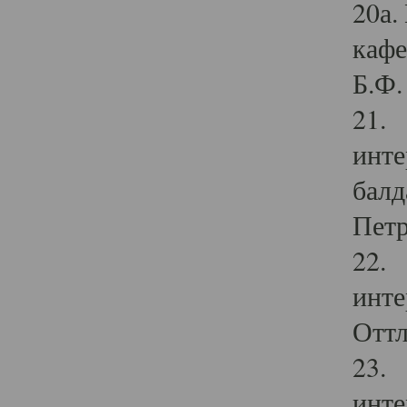
20а.
кафе
Б.Ф. 
21. 
инте
балд
Петр
22. 
инте
Оттл
23. 
инте