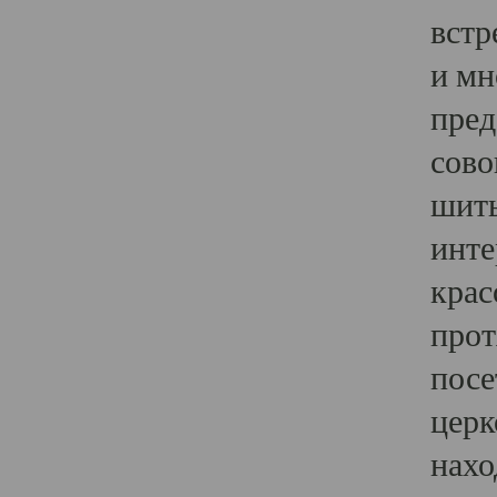
встр
и мн
пред
сово
шить
инте
крас
прот
посе
церк
нахо