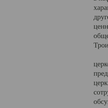
хара
друг
ценн
обще
Трои
Ярк
церк
пред
церк
сотр
обсу