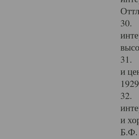
Оттл
30. 
инте
высо
31. 
и це
1929 
32. 
инте
и хо
Б.Ф. 