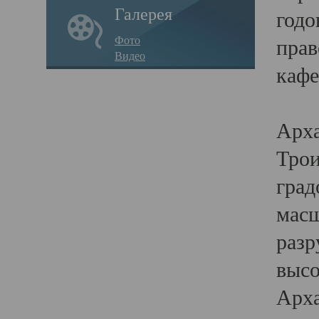
Галерея
годо
Фото
прав
Видео
кафе
Воз
Арха
Трои
град
масш
разр
высо
Арха