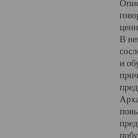
Опис
гово
ценн
В не
сосл
и об
прич
пред
Арха
повы
пред
побу