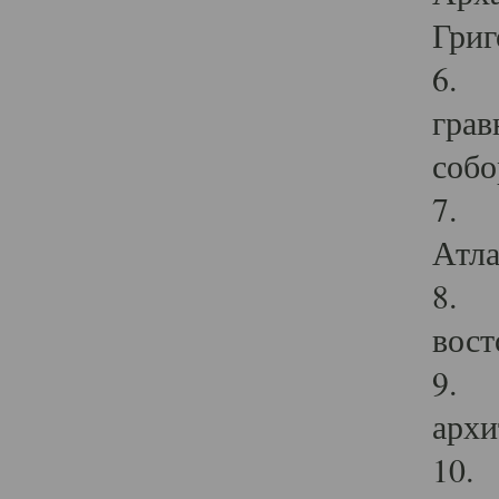
Григ
6. П
грав
собо
7. Г
Атла
8. С
вост
9. С
архи
10. 