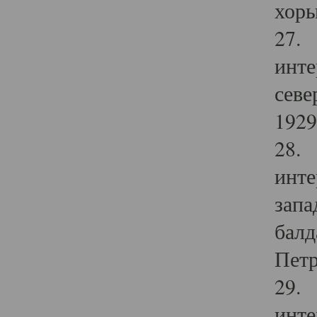
хоры
27. 
инте
севе
1929 
28. 
инте
запа
балд
Петр
29. 
инте