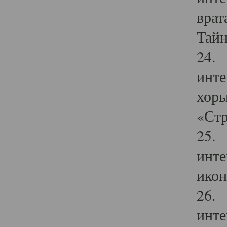
врат
Тайн
24. 
инте
хоры
«Стр
25. 
инте
икон
26. 
инте