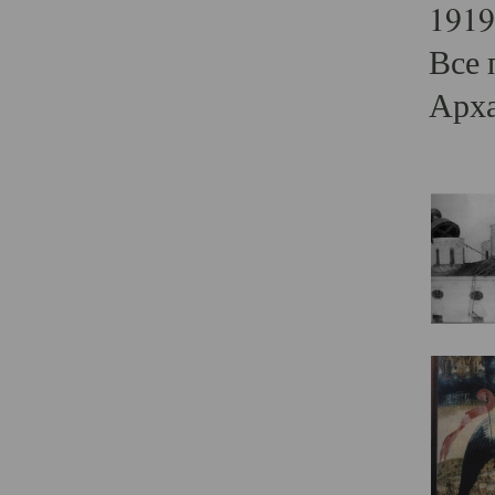
1919
Все 
Арха