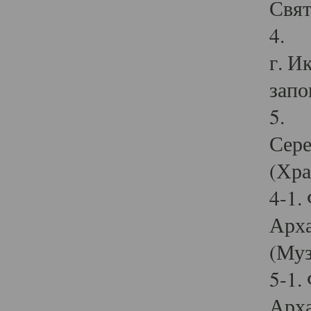
Свят
4. И
г. И
запо
5. И
Сере
(Хра
4-1.
Арха
(Муз
5-1.
Арха