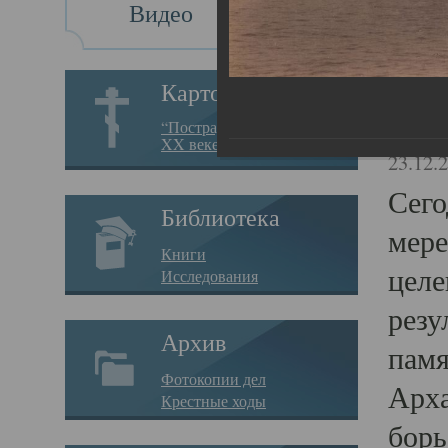
Видео
Св
Картотека
Свя
“Пострадавшие за веру в
XX веке на Севере”
23.12.
Сего
Библиотека
мере
Книги
целе
Исследования
резу
Архив
памя
Фотокопии дел
Арха
Крестные ходы
борь