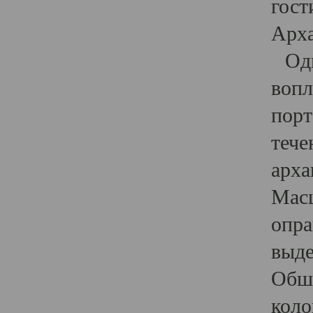
гост
Арха
Один
вопл
порт
тече
арха
Масш
опра
выде
Обши
коло