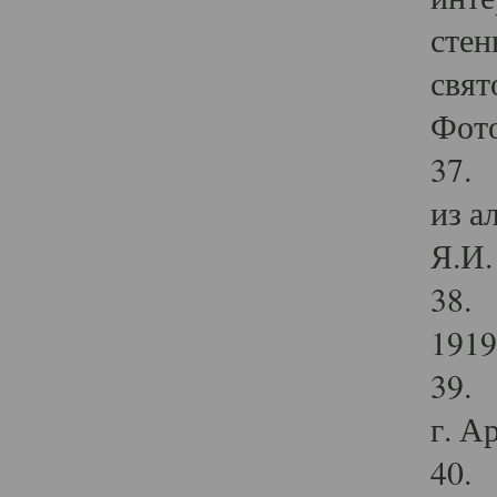
стен
свят
Фото
37. 
из а
Я.И. 
38. 
1919
39. 
г. А
40. 