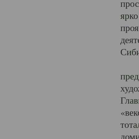
прос
ярко
проя
деят
Сиби
Одн
пред
худо
Глав
«век
тота
доми