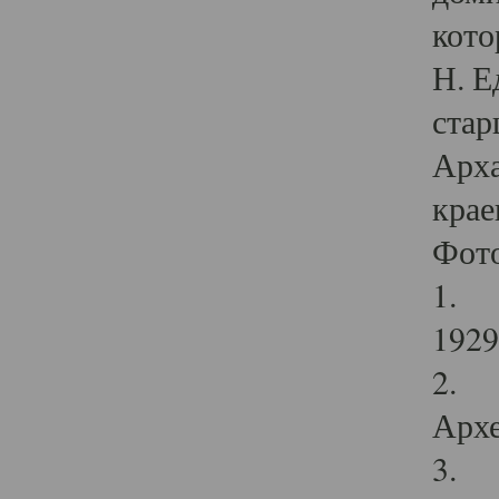
кото
Н. Е
стар
Арха
крае
Фот
1. С
1929 
2. Р
Архе
3. Ф