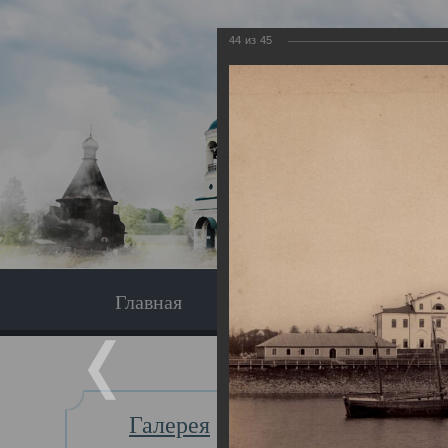
44
из
45
Главная
Экскурсия
Главная
Галерея