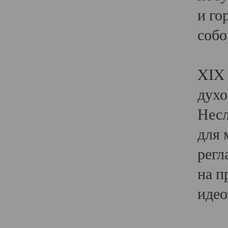
и го
собо
Явл
XIX 
духо
Несл
для 
регл
на п
идео
Поя