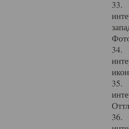
33. 
инте
запа
Фото
34. 
инте
икон
35. 
инте
Оттл
36. 
инте