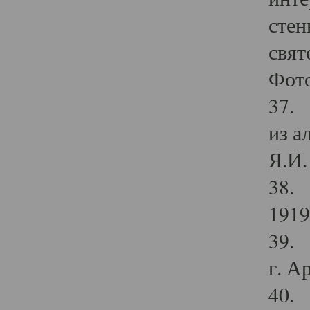
стен
свят
Фото
37. 
из а
Я.И. 
38. 
1919
39. 
г. А
40. 