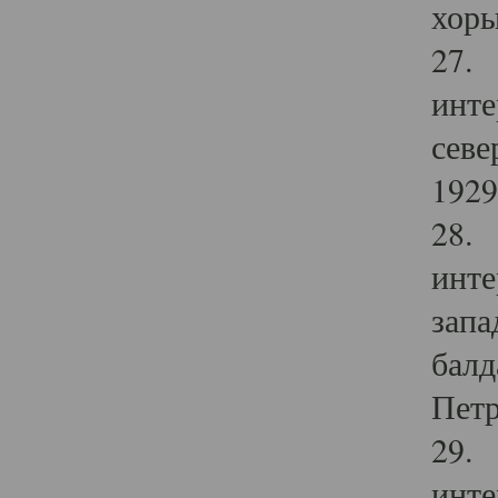
хоры
27. 
инте
севе
1929 
28. 
инте
запа
балд
Петр
29. 
инте