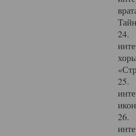
врат
Тайн
24. 
инте
хоры
«Стр
25. 
инте
икон
26. 
инте