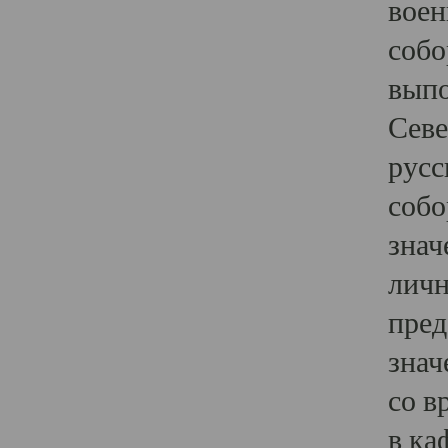
воен
собо
выпо
Севе
русс
собо
знач
личн
пред
знач
со в
в ка