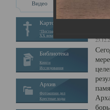
Видео
Св
Картотека
Свя
“Пострадавшие за веру в
XX веке на Севере”
23.12.
Сего
Библиотека
мере
Книги
целе
Исследования
резу
Архив
памя
Фотокопии дел
Арха
Крестные ходы
борь