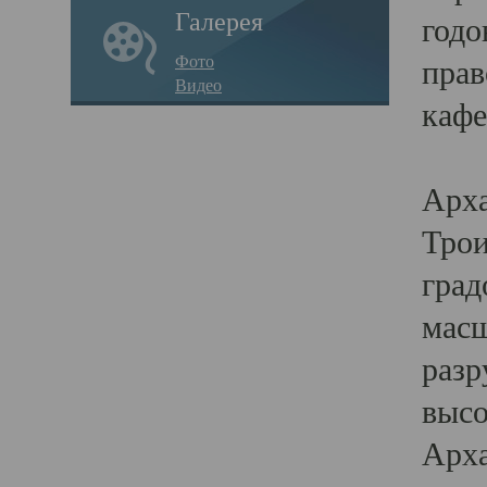
Галерея
годо
Фото
прав
Видео
кафе
Воз
Арха
Трои
град
масш
разр
высо
Арха