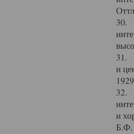
Оттл
30. 
инте
высо
31. 
и це
1929 
32. 
инте
и хо
Б.Ф. 