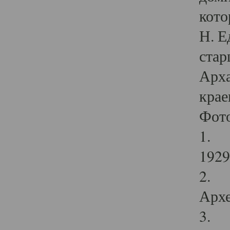
кото
Н. Е
стар
Арха
крае
Фот
1. С
1929 
2. Р
Архе
3. Ф