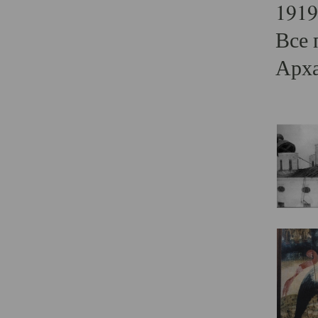
1919
Все 
Арха