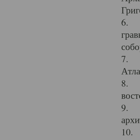
Григ
6. П
грав
собо
7. Г
Атла
8. С
вост
9. С
архи
10. 