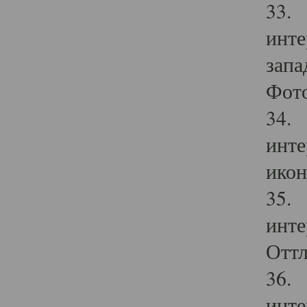
33. 
инте
запа
Фото
34. 
инте
икон
35. 
инте
Оттл
36. 
инте