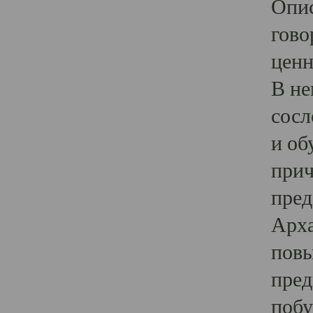
Опис
гово
ценн
В не
сосл
и об
прич
пред
Арха
повы
пред
побу