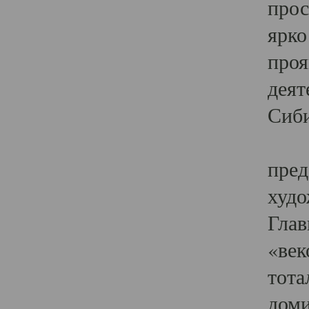
прос
ярко
проя
деят
Сиби
Одн
пред
худо
Глав
«век
тота
доми