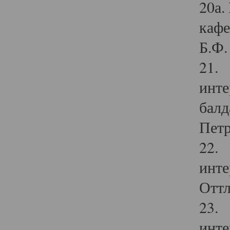
20а.
кафе
Б.Ф. 
21. 
инте
балд
Петр
22. 
инте
Оттл
23. 
инте