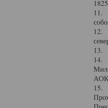
1825
11.
собо
12. 
севе
13.
14. 
Мило
АОК
15. 
Прох
Прео