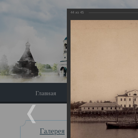
44
из
45
Главная
Экскурсия
Главная
Галерея