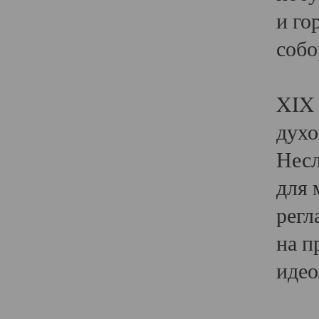
и го
собо
Явл
XIX 
духо
Несл
для 
регл
на п
идео
Поя