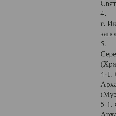
Свят
4. И
г. И
запо
5. И
Сере
(Хра
4-1.
Арха
(Муз
5-1.
Арха