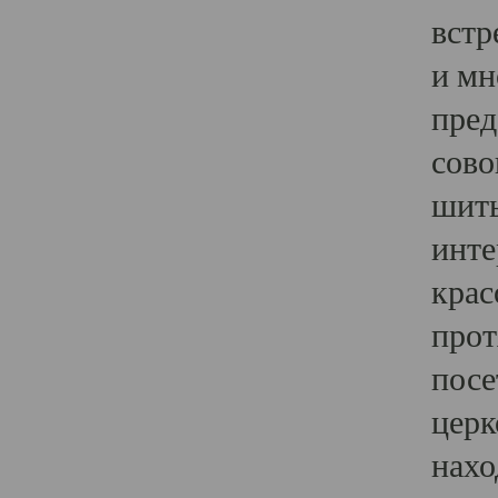
встр
и мн
пред
сово
шить
инте
крас
прот
посе
церк
нахо