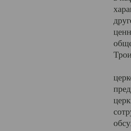
хара
друг
ценн
обще
Трои
Ярк
церк
пред
церк
сотр
обсу