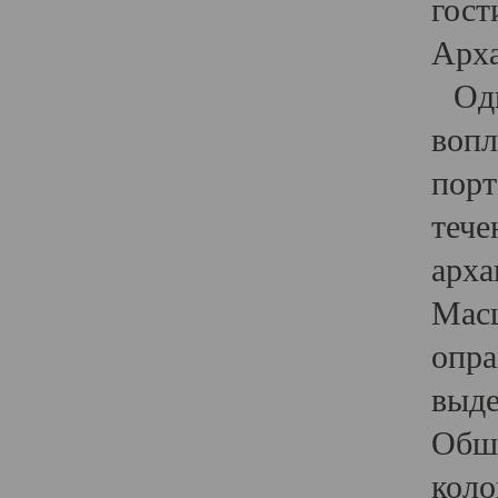
гост
Арха
Один
вопл
порт
тече
арха
Масш
опра
выде
Обши
коло