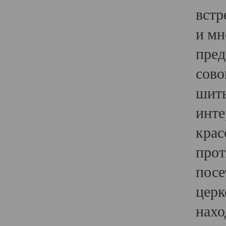
встр
и мн
пред
сово
шить
инте
крас
прот
посе
церк
нахо