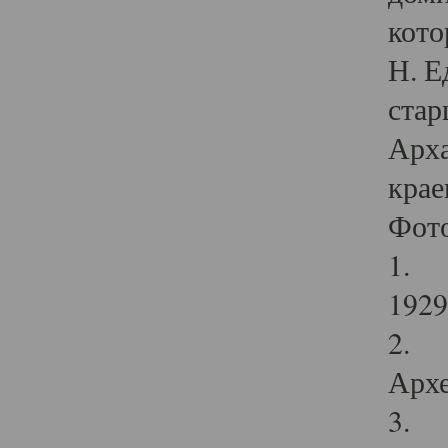
кото
Н. Е
стар
Арха
крае
Фот
1. С
1929 
2. Р
Архе
3. Ф