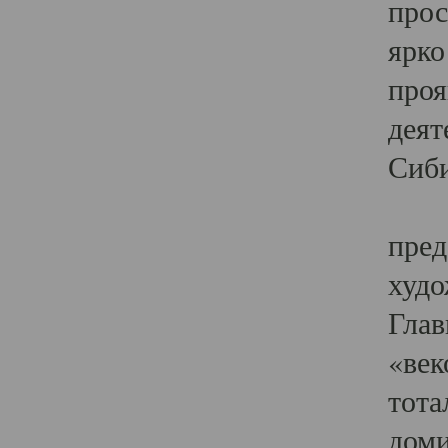
прос
ярко
проя
деят
Сиби
Одн
пред
худо
Глав
«век
тота
доми