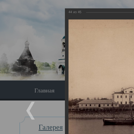
44
из
45
Главная
Экскурсия
Главная
Галерея