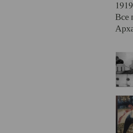
1919
Все 
Арха