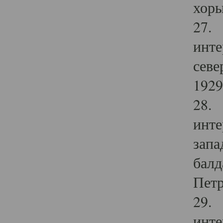
хоры
27. 
инте
севе
1929 
28. 
инте
запа
балд
Петр
29. 
инте