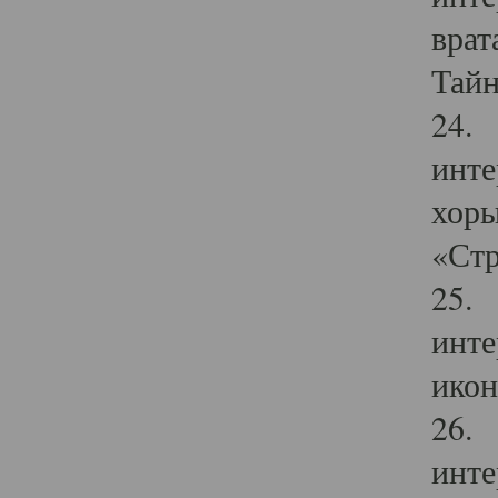
врат
Тайн
24. 
инте
хоры
«Стр
25. 
инте
икон
26. 
инте