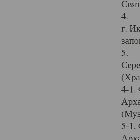
Свят
4. И
г. И
запо
5. И
Сере
(Хра
4-1.
Арха
(Муз
5-1.
Арха