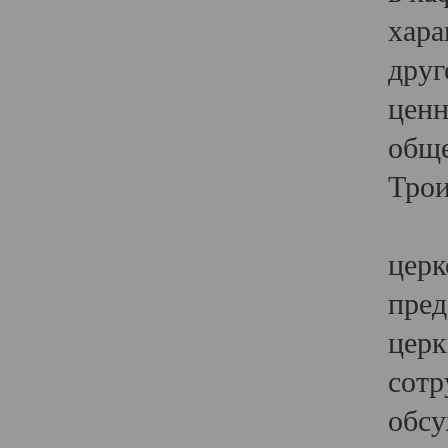
хара
друг
ценн
обще
Трои
Ярк
церк
пред
церк
сотр
обсу