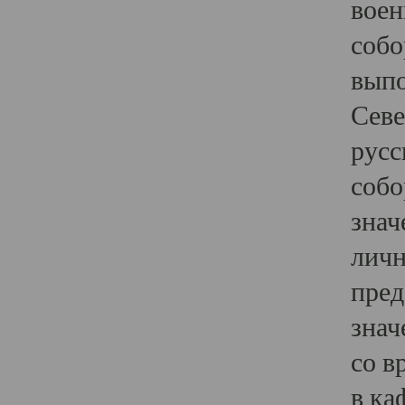
воен
собо
выпо
Севе
русс
собо
знач
личн
пред
знач
со в
в ка