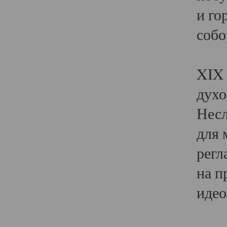
и го
собо
Явл
XIX 
духо
Несл
для 
регл
на п
идео
Поя