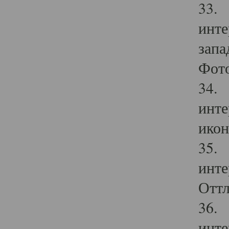
33. 
инте
запа
Фото
34. 
инте
икон
35. 
инте
Оттл
36. 
инте