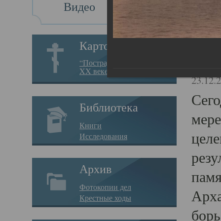
Видео
Св
Картотека
Свя
“Пострадавшие за веру в
XX веке на Севере”
23.12.
Сего
Библиотека
мере
Книги
целе
Исследования
резу
Архив
памя
Фотокопии дел
Арха
Крестные ходы
борь