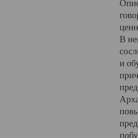
Опис
гово
ценн
В не
сосл
и об
прич
пред
Арха
повы
пред
побу