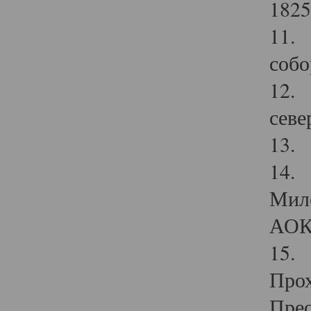
1825
11.
собо
12. 
севе
13.
14. 
Мило
АОК
15. 
Прох
Прео