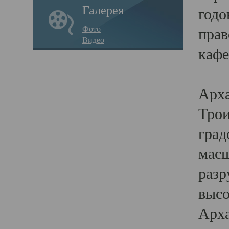
Галерея
годо
Фото
прав
Видео
кафе
Воз
Арха
Трои
град
масш
разр
высо
Арха