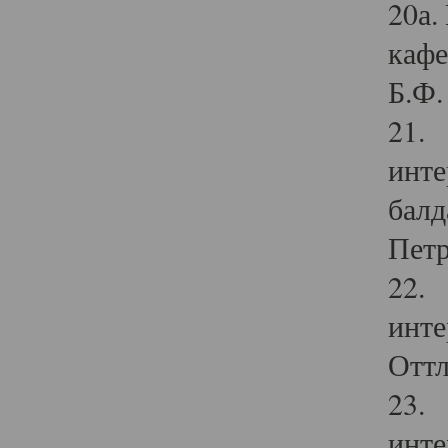
20а.
кафе
Б.Ф. 
21. 
инте
балд
Петр
22. 
инте
Оттл
23. 
инте