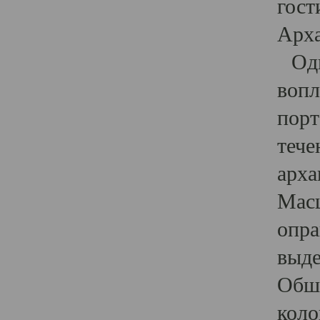
гост
Арха
Один
вопл
порт
тече
арха
Масш
опра
выде
Обши
коло