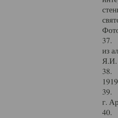
стен
свят
Фото
37. 
из а
Я.И. 
38. 
1919
39. 
г. А
40. 