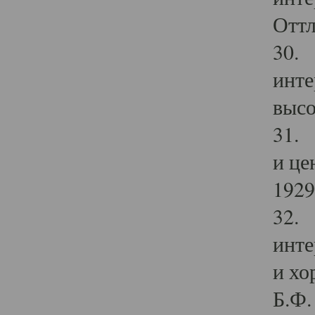
Оттл
30. 
инте
высо
31. 
и це
1929 
32. 
инте
и хо
Б.Ф. 