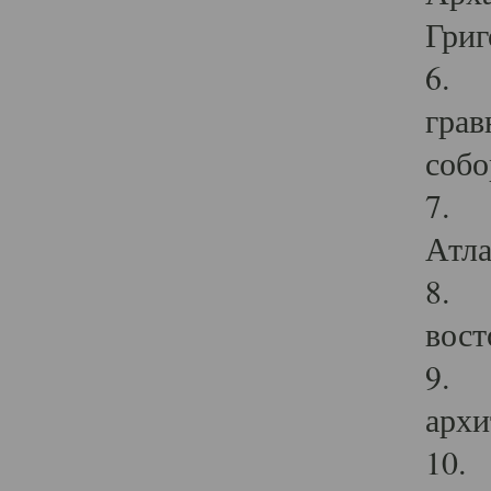
Григ
6. П
грав
собо
7. Г
Атла
8. С
вост
9. С
архи
10. 