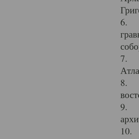
Григ
6. П
грав
собо
7. Г
Атла
8. С
вост
9. С
архи
10. 