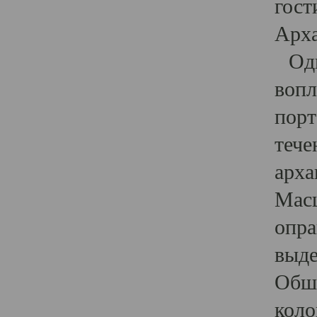
гост
Арха
Один
вопл
порт
тече
арха
Масш
опра
выде
Обши
коло