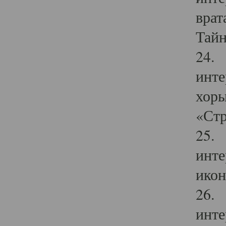
врат
Тайн
24. 
инте
хоры
«Стр
25. 
инте
икон
26. 
инте