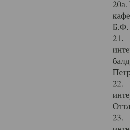
20а.
кафе
Б.Ф. 
21. 
инте
балд
Петр
22. 
инте
Оттл
23. 
инте