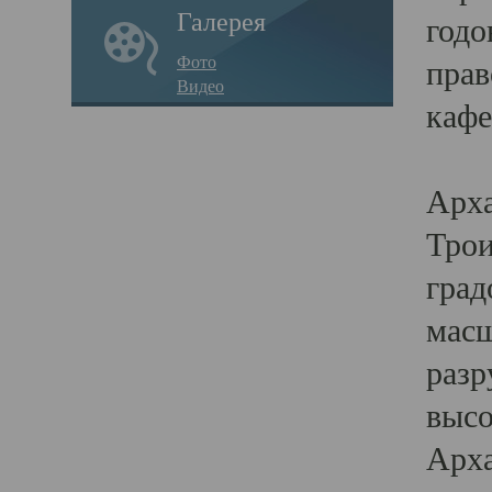
Галерея
годо
Фото
прав
Видео
кафе
Воз
Арха
Трои
град
масш
разр
высо
Арха