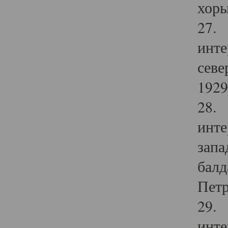
хоры
27. 
инте
севе
1929 
28. 
инте
запа
балд
Петр
29. 
инте