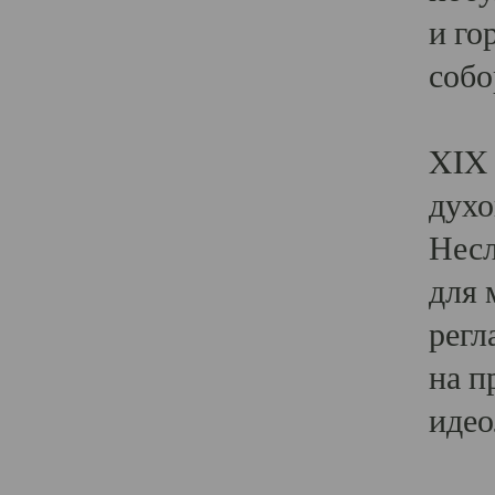
и го
собо
Явл
XIX 
духо
Несл
для 
регл
на п
идео
Поя