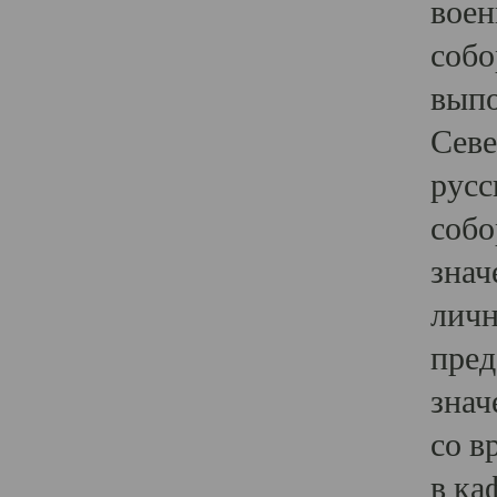
воен
собо
выпо
Севе
русс
собо
знач
личн
пред
знач
со в
в ка