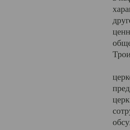
хара
друг
ценн
обще
Трои
Ярк
церк
пред
церк
сотр
обсу