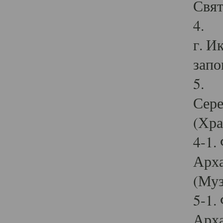
Свят
4. И
г. И
запо
5. И
Сере
(Хра
4-1.
Арха
(Муз
5-1.
Арха