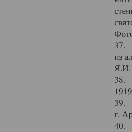
стен
свят
Фото
37. 
из а
Я.И. 
38. 
1919
39. 
г. А
40. 