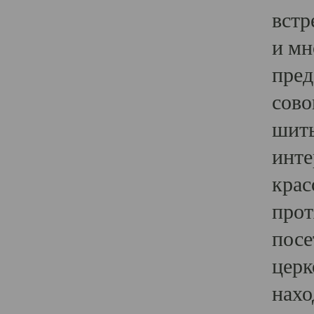
встр
и мн
пред
сово
шить
инте
крас
прот
посе
церк
нахо