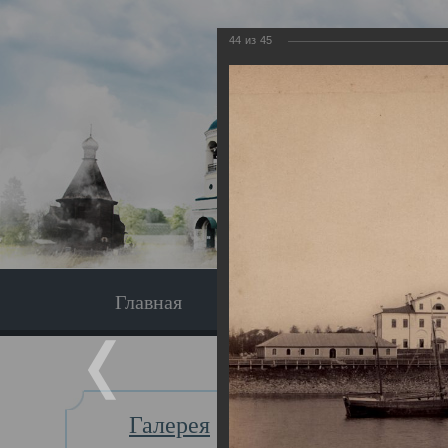
44
из
45
Главная
Экскурсия
Главная
Галерея