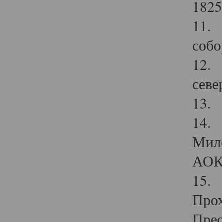
1825
11.
собо
12. 
севе
13.
14. 
Мило
АОК
15. 
Прох
Прео