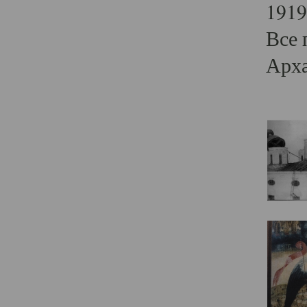
1919
Все 
Арха