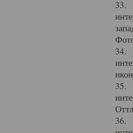
33. 
инте
запа
Фото
34. 
инте
икон
35. 
инте
Оттл
36. 
инте