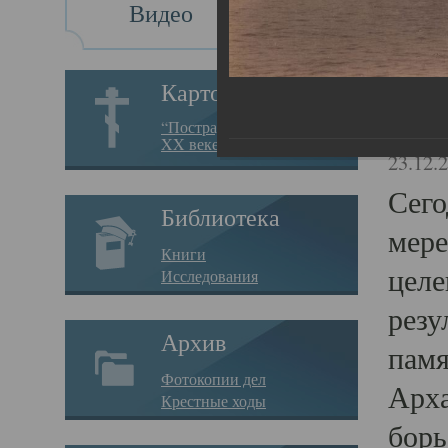
Видео
Св
Картотека
Свя
“Пострадавшие за веру в
XX веке на Севере”
23.12.
Сего
Библиотека
мере
Книги
целе
Исследования
резу
Архив
памя
Фотокопии дел
Арха
Крестные ходы
борь