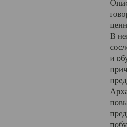
Опис
гово
ценн
В не
сосл
и об
прич
пред
Арха
повы
пред
побу