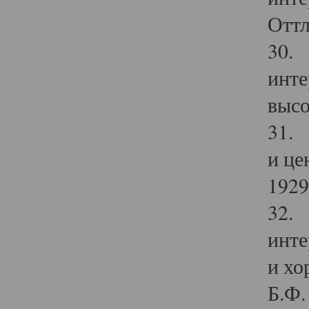
Оттл
30. 
инте
высо
31. 
и це
1929 
32. 
инте
и хо
Б.Ф. 