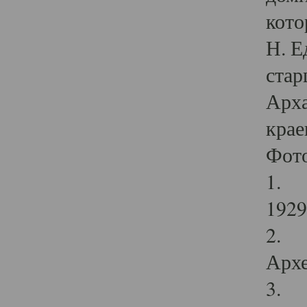
кото
Н. Е
стар
Арха
крае
Фот
1. С
1929 
2. Р
Архе
3. Ф