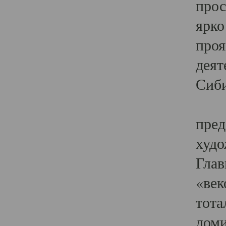
прос
ярко
проя
деят
Сиби
Одн
пред
худо
Глав
«век
тота
доми