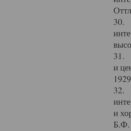
Оттл
30. 
инте
высо
31. 
и це
1929 
32. 
инте
и хо
Б.Ф. 