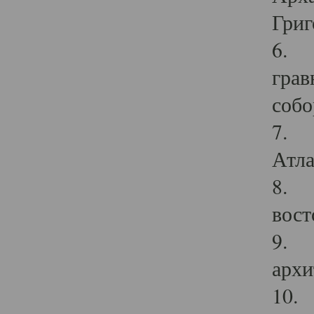
Григ
6. П
грав
собо
7. Г
Атла
8. С
вост
9. С
архи
10. 