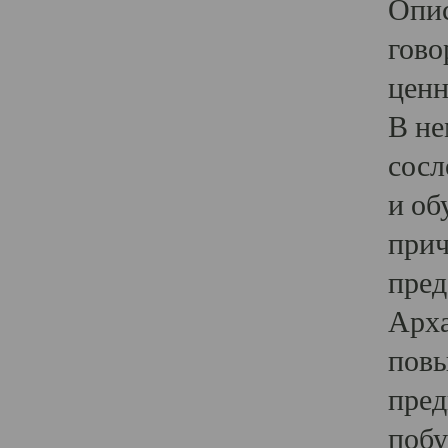
Опис
гово
ценн
В не
сосл
и об
прич
пред
Арха
повы
пред
побу