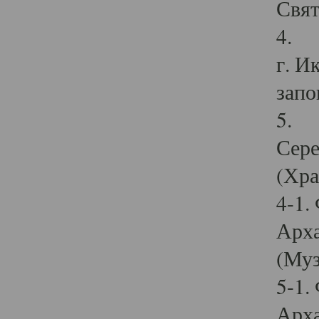
Свят
4. И
г. И
запо
5. И
Сере
(Хра
4-1.
Арха
(Муз
5-1.
Арха