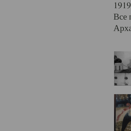
1919
Все 
Арха