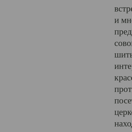
встр
и мн
пред
сово
шить
инте
крас
прот
посе
церк
нахо