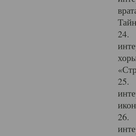
врат
Тайн
24. 
инте
хоры
«Стр
25. 
инте
икон
26. 
инте