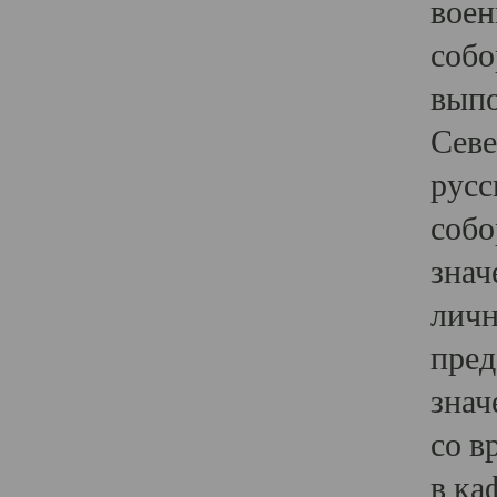
воен
собо
выпо
Севе
русс
собо
знач
личн
пред
знач
со в
в ка