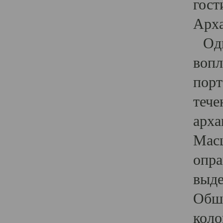
гост
Арха
Один
вопл
порт
тече
арха
Масш
опра
выде
Обши
коло