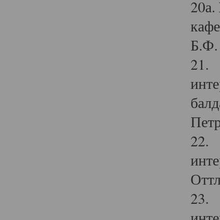
20а.
кафе
Б.Ф. 
21. 
инте
балд
Петр
22. 
инте
Оттл
23. 
инте