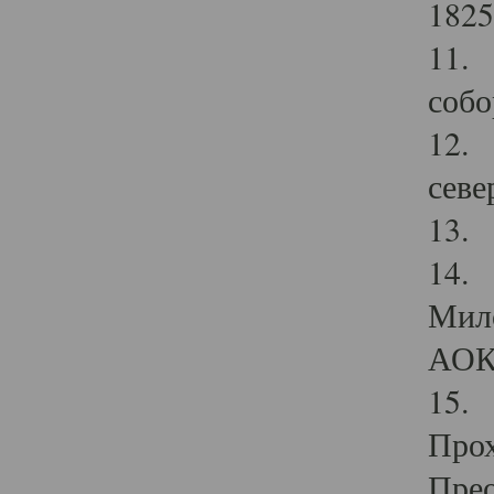
1825
11.
собо
12. 
севе
13.
14. 
Мило
АОК
15. 
Прох
Прео