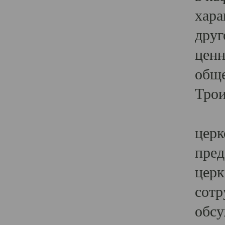
хара
друг
ценн
обще
Трои
Ярк
церк
пред
церк
сотр
обсу