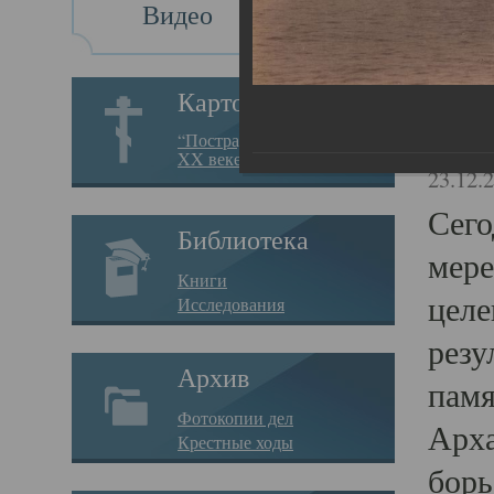
Видео
Св
Картотека
Свя
“Пострадавшие за веру в
XX веке на Севере”
23.12.
Сего
Библиотека
мере
Книги
целе
Исследования
резу
Архив
памя
Фотокопии дел
Арха
Крестные ходы
борь