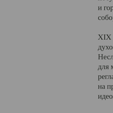
и го
собо
Явл
XIX 
духо
Несл
для 
регл
на п
идео
Поя