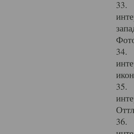
33. 
инте
запа
Фото
34. 
инте
икон
35. 
инте
Оттл
36. 
инте