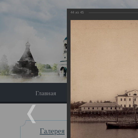
44
из
45
Главная
Экскурсия
Главная
Галерея