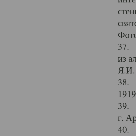
стен
свят
Фото
37. 
из а
Я.И. 
38. 
1919
39. 
г. А
40. 