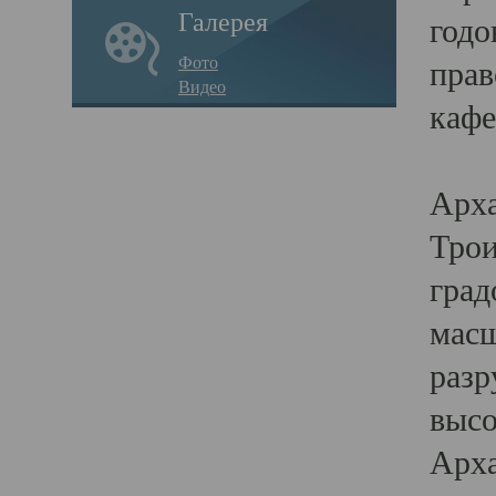
Галерея
годо
Фото
прав
Видео
кафе
Воз
Арха
Трои
град
масш
разр
высо
Арха