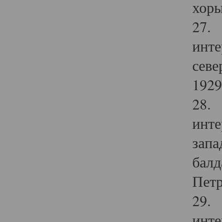
хоры
27. 
инте
севе
1929 
28. 
инте
запа
балд
Петр
29. 
инте