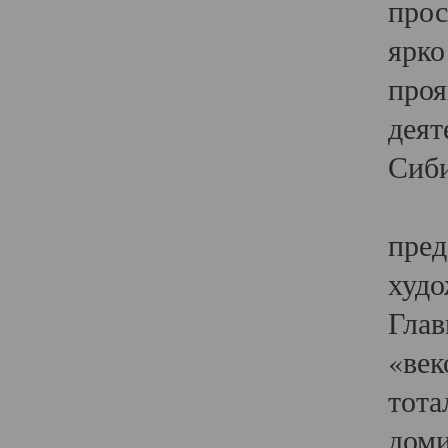
прос
ярко
проя
деят
Сиби
Одн
пред
худо
Глав
«век
тота
доми