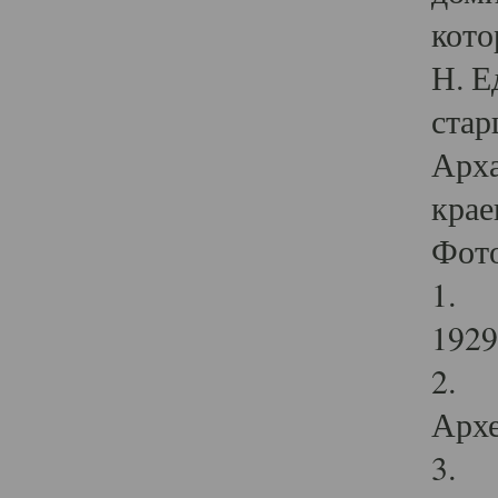
кото
Н. Е
стар
Арха
крае
Фот
1. С
1929 
2. Р
Архе
3. Ф