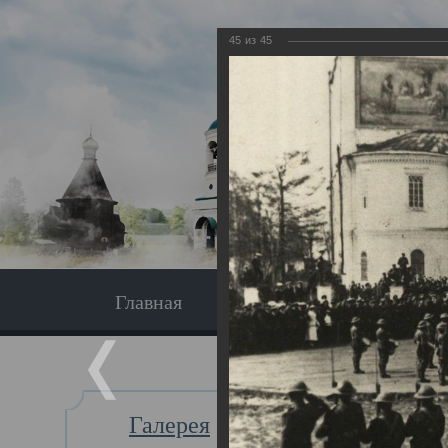
45
из
45
Главная
Экскурсия
Главная
Галерея