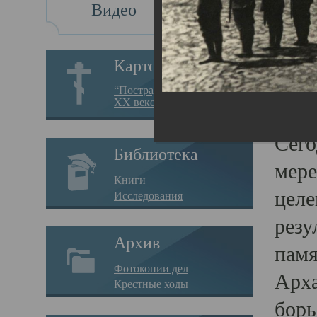
Видео
Св
Картотека
Свя
“Пострадавшие за веру в
XX веке на Севере”
23.12.
Сего
Библиотека
мере
Книги
целе
Исследования
резу
Архив
памя
Фотокопии дел
Арха
Крестные ходы
борь