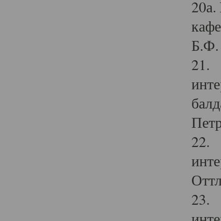
20а.
кафе
Б.Ф. 
21. 
инте
балд
Петр
22. 
инте
Оттл
23. 
инте