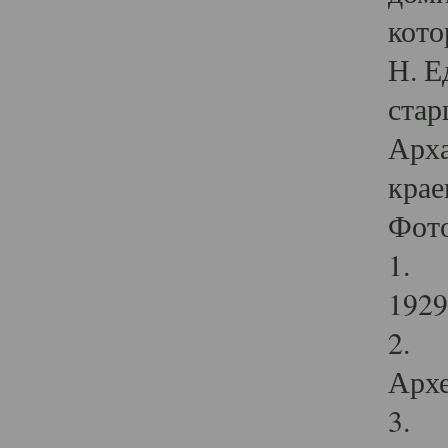
кото
Н. Е
стар
Арха
крае
Фот
1. С
1929 
2. Р
Архе
3. Ф