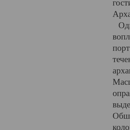
гост
Арха
Один
вопл
порт
тече
арха
Масш
опра
выде
Обши
коло