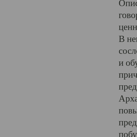
Опис
гово
ценн
В не
сосл
и об
прич
пред
Арха
повы
пред
побу