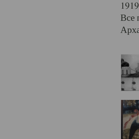
1919
Все 
Арха