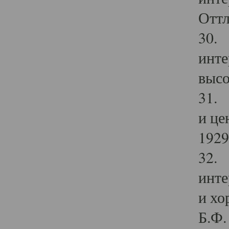
Оттл
30. 
инте
высо
31. 
и це
1929 
32. 
инте
и хо
Б.Ф. 