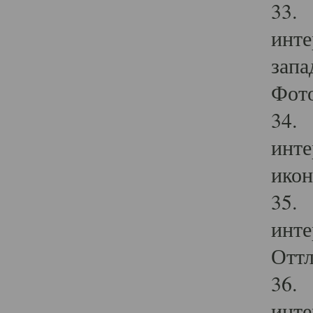
33. 
инте
запа
Фото
34. 
инте
икон
35. 
инте
Оттл
36. 
инте