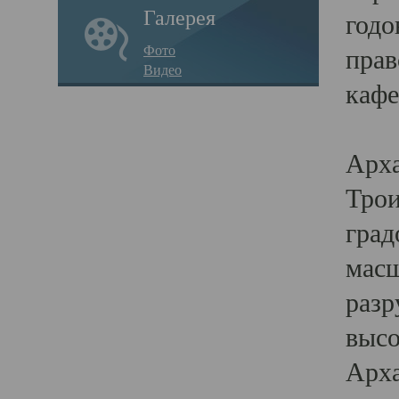
Галерея
годо
Фото
прав
Видео
кафе
Воз
Арха
Трои
град
масш
разр
высо
Арха