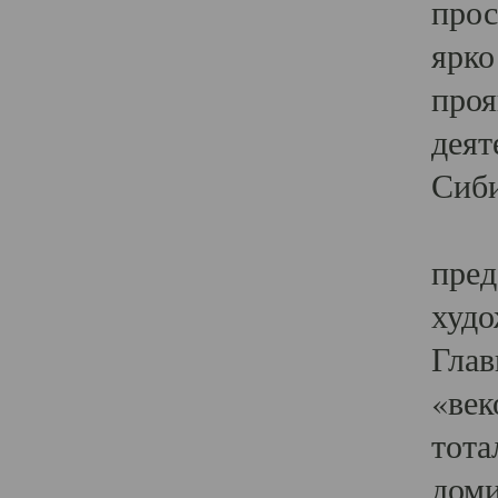
прос
ярко
проя
деят
Сиби
Одн
пред
худо
Глав
«век
тота
доми