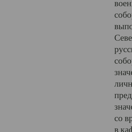
воен
собо
выпо
Севе
русс
собо
знач
личн
пред
знач
со в
в ка