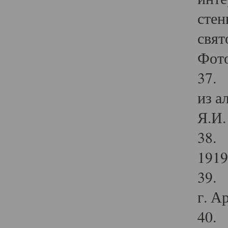
стен
свят
Фото
37. 
из а
Я.И. 
38. 
1919
39. 
г. А
40. 