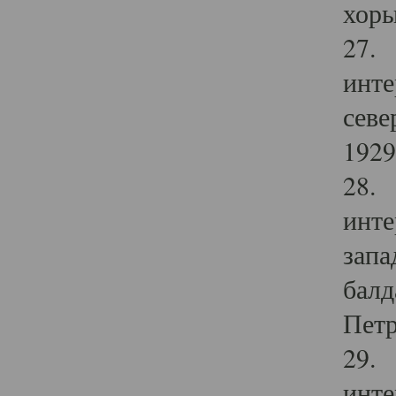
хоры
27. 
инте
севе
1929 
28. 
инте
запа
балд
Петр
29. 
инте