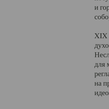
и го
собо
Явл
XIX 
духо
Несл
для 
регл
на п
идео
Поя