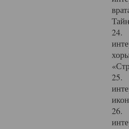
врат
Тайн
24. 
инте
хоры
«Стр
25. 
инте
икон
26. 
инте