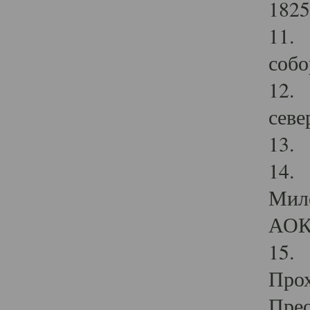
1825
11.
собо
12. 
севе
13.
14. 
Мило
АОК
15. 
Прох
Прео