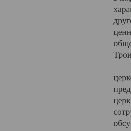
хара
друг
ценн
обще
Трои
Ярк
церк
пред
церк
сотр
обсу