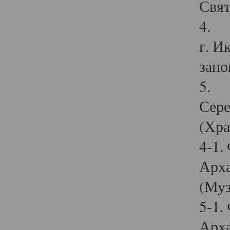
Свят
4. И
г. И
запо
5. И
Сере
(Хра
4-1.
Арха
(Муз
5-1.
Арха