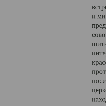
встр
и мн
пред
сово
шить
инте
крас
прот
посе
церк
нахо