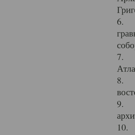
Григ
6. П
грав
собо
7. Г
Атла
8. С
вост
9. С
архи
10. 