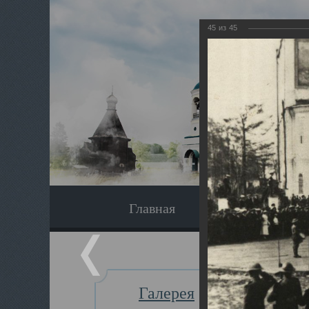
45
из
45
Главная
Экскурсия
Галерея