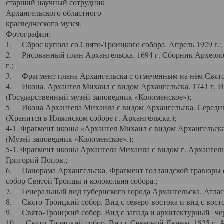
старший научный сотрудник
Архангельского областного
краеведческого музея.
Фотографии:
1. Сброс купола со Свято-Троицкого собора. Апрель 1929 г.;
2. Рисованный план Архангельска. 1694 г. Сборник Археолог
г.;
3. Фрагмент плана Архангельска с отмеченным на нём Свято
4. Икона. Архангел Михаил с видом Архангельска. 1741 г. 
(Государственный музей-заповедник «Коломенское»);
5. Икона Архангела Михаила с видом Архангельска. Середин
(Хранится в Ильинском соборе г. Архангельска.);
4-1. Фрагмент иконы «Архангел Михаил с видом Архангельска
(Музей-заповедник «Коломенское».);
5-1. Фрагмент иконы Архангела Михаила с видом г. Архангель
Григорий Попов.;
6. Панорама Архангельска. Фрагмент голландской гравюры с
собор Святой Троицы и колокольня собора.;
7. Генеральный вид губернского города Архангельска. Атлас 
8. Свято-Троицкий собор. Вид с северо-востока и вид с восто
9. Свято-Троицкий собор. Вид с запада и архитектурный чер
10. Свято-Троицкий собор. Вид с Северной Двины. 1825 г. А