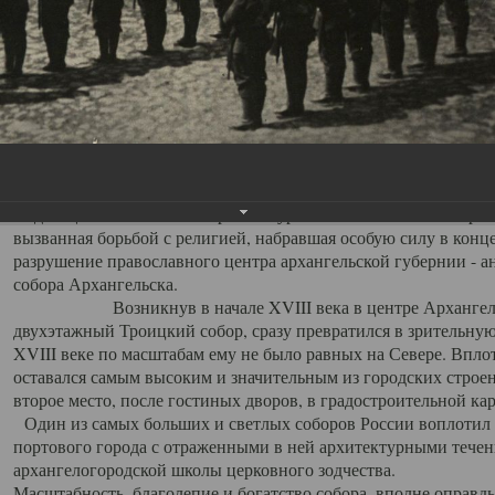
Свято-Троицкий собор
Свято-Троицкий собор Архангельска
23.12.2015
Сегодня мы можем говорить, что Архангельск в большей мере,
пострадал от целенаправленных систематических разрушений,
выдающихся памятников архитектуры. Больше всего по старом
вызванная борьбой с религией, набравшая особую силу в конце
разрушение православного центра архангельской губернии - а
собора Архангельска.
Возникнув в начале XVIII века в центре Архангельск
двухэтажный Троицкий собор, сразу превратился в зрительну
XVIII веке по масштабам ему не было равных на Севере. Впл
оставался самым высоким и значительным из городских строе
второе место, после гостиных дворов, в градостроительной ка
Один из самых больших и светлых соборов России воплотил в
портового города с отраженными в ней архитектурными тече
архангелогородской школы церковного зодчества.
Масштабность, благолепие и богатство собора, вполне оправды