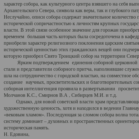
характер собора, как культурного центра взявшего на себя вы
Архангельского Севера, символа как веры, так и глубокого па
Неслучайно, описи собора содержат значительное количество п
исторической сопричастностью к личностям крупных государс
власти. В этой связи особенное значение для горожан приобре
временем большая часть которых была сосредоточена в кафедр
приобрели характер религиозного поклонения царским святыня
исторической ценностью этих гражданских вещей они подчер
которую приобрел Свято Троицкий собор на территории Север
Ярким подтверждением единения соборной церковной ис
стали и представители соборного притча, наполнившие служ
шла на сотрудничество с городской властью, на совместное о
создание научных, просветительских и благотворительных со
соборная интеллигенция проявила в развертывании просветит
Молчанов К.С., Смирнов В.А , Сибирцев М.И. и т.д.
Однако, для новой советской власти храм представляющи
художественную ценность, хотя и находился в ведении Главн
«вековым хламом». Последующая за сломом собора волна тотал
систему доминант – духовных и пространственных ориентиров,
историческая память.
Н. Едовина,