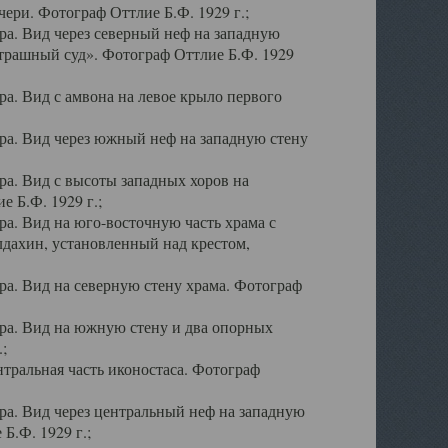
ери. Фотограф Оттлие Б.Ф. 1929 г.;
а. Вид через северный неф на западную
трашный суд». Фотограф Оттлие Б.Ф. 1929
. Вид с амвона на левое крыло первого
а. Вид через южный неф на западную стену
а. Вид с высоты западных хоров на
 Б.Ф. 1929 г.;
а. Вид на юго-восточную часть храма с
дахин, установленный над крестом,
а. Вид на северную стену храма. Фотограф
ра. Вид на южную стену и два опорных
;
тральная часть иконостаса. Фотограф
а. Вид через центральный неф на западную
Б.Ф. 1929 г.;