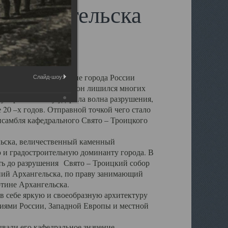
 Архангельска
 чем другие губернские города России
Слайд-шоу:
 в результате которых он лишился многих
у Архангельску ударила волна разрушения,
 20 –х годов. Отправной точкой чего стало
нсамбля кафедрального Свято – Троицкого
а, величественный каменный
ю и градостроительную доминанту города. В
оть до разрушения Свято – Троицкий собор
ний Архангельска, по праву занимающий
ртине Архангельска.
 себе яркую и своеобразную архитектуру
ниями России, Западной Европы и местной
вали его кафедральное значение,