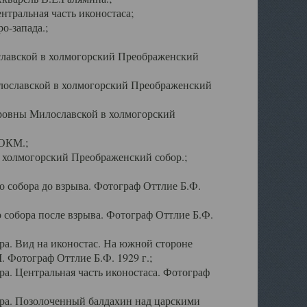
тральная часть иконостаса;
о-запада.;
славской в холмогорский Преображенский
лославской в холмогорский Преображенский
оровны Милославской в холмогорский
АОКМ.;
в холмогорский Преображенский собор.;
 собора до взрыва. Фотограф Оттлие Б.Ф.
 собора после взрыва. Фотограф Оттлие Б.Ф.
а. Вид на иконостас. На южной стороне
. Фотограф Оттлие Б.Ф. 1929 г.;
а. Центральная часть иконостаса. Фотограф
ра. Позолоченный балдахин над царскими