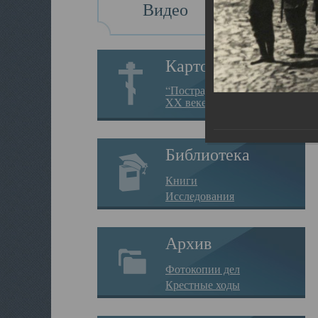
Видео
Картотека
“Пострадавшие за веру в
XX веке на Севере”
Библиотека
Книги
Исследования
Архив
Фотокопии дел
Крестные ходы