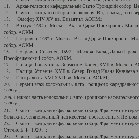
11. Архангельский кафедральный Свято-Троицкий собор. Цен
12. Свято-Троицкий собор и колокольня. Вид с запада и север
13. Омофор XIV-XV вв. Византия. АОКМ.;
14. Воздух. 1692 г. Москва. Вклад Дарьи Прохоровны Мило
собор. АОКМ.;
15. Покровец. 1692 г. Москва. Вклад Дарьи Прохоровны Ми
собор. АОКМ.;
16. Покровец. Се ягнец. 1692 г. Москва. Вклад Дарьи Прох
Преображенский собор. АОКМ.;
17. Палица. Богоматерь. Знамение. Конец XVII в. Москва. 
18. Палица. Успение. XVII в. Север. Вклад Ивана Кузвлева 
19. Епитрахиль. XVI-XVII вв. Москва. АОКМ;
20. Первый этаж колокольни Свято-Троицкого кафедрального
1929 г.;
20а. Нижняя часть колокольни Свято-Троицкого кафедрального
1929 г.;
21. Свято-Троицкий кафедральный собор. Фрагмент интерьер
балдахин, установленный над крестом, поставленным Петром I
22. Свято-Троицкий кафедральный собор. Фрагмент интерьер
Оттлие Б.Ф. 1929 г.;
23. Свято-Троицкий кафедральный собор. Фрагмент интерье