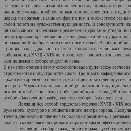
заслуженно выделяя из многочисленных культовых построек 
иконостас украшенный колоннами ионического стиля, с един
царскими вратами, изящным фронтоном и множеством резных,
собой поистине художественную ценность. В совокупности же
шитьем, многочисленными предметами церковной утвари интер
неповторимый красочный ансамбль декоративного убранства с
поражающий воображение своих посетителей. В соборной ризн
Троицкого кафедрального храма находилось не мало высокох
собора конца XVIII - XIX вв. позволяют говорить о значител
скопившемся в соборе за долгие годы.
В немалой степени этому способствовало купеческое сословие
строительстве и обустройстве Свято-Троицкого кафедрального 
архангелогородского общества, но и представителей других –
центров. Результатом повышенной религиозности купцов, чес
искренних и бескорыстных побуждений купечества действовать 
особое «благолепие» кафедрального собора Архангельска.
Являвшийся особой гордостью горожан XVIII - XIX века
духовного, культурно и общественного центра города. Неслуч
точкой для многочисленных городских праздников, а регламен
власти сказывалась на придании праздникам конфессионально
Появление в соборе гражданских и даже сугубо военных 