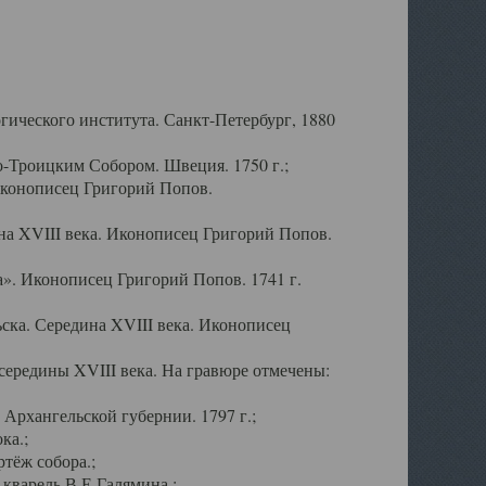
ического института. Санкт-Петербург, 1880
-Троицким Собором. Швеция. 1750 г.;
Иконописец Григорий Попов.
а XVIII века. Иконописец Григорий Попов.
». Иконописец Григорий Попов. 1741 г.
ска. Середина XVIII века. Иконописец
ередины XVIII века. На гравюре отмечены:
Архангельской губернии. 1797 г.;
ка.;
тёж собора.;
кварель В.Е.Галямина.;