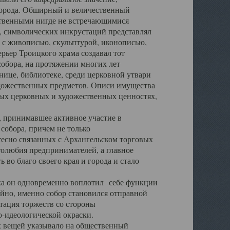
города. Обширный и величественный
ственными нигде не встречающимися
 символических инкрустаций представлял
 с живописью, скульптурой, иконописью,
ьер Троицкого храма создавал тот
обора, на протяжении многих лет
ице, библиотеке, среди церковной утвари
удожественных предметов. Описи имущества
ьных церковных и художественных ценностях,
, принимавшее активное участие в
собора, причем не только
 тесно связанных с Архангельском торговых
толюбия предпринимателей, а главное
во благо своего края и города и стало
 он одновременно воплотил себе функции
айно, именно собор становился отправной
тация торжеств со стороны
-идеологической окраски.
вещей указывало на общественный