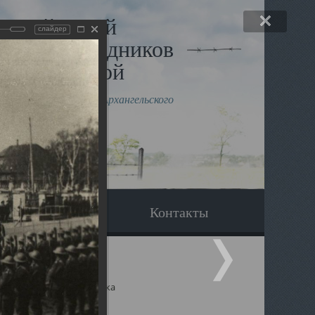
льный музей
слайдер
в и исповедников
рхангельской
влению митрополита Архангельского
горского Даниила
Вопрос-ответ
Контакты
ицкий собор Архангельска