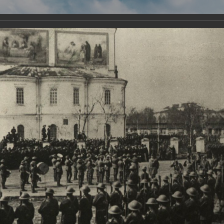
Виртуа
Новомученико
Земли А
Сайт создан по благосло
и Холмо
Наследники
Галерея
Главная
Галерея
Храмы-мученики Архангельска
Свято-Тро