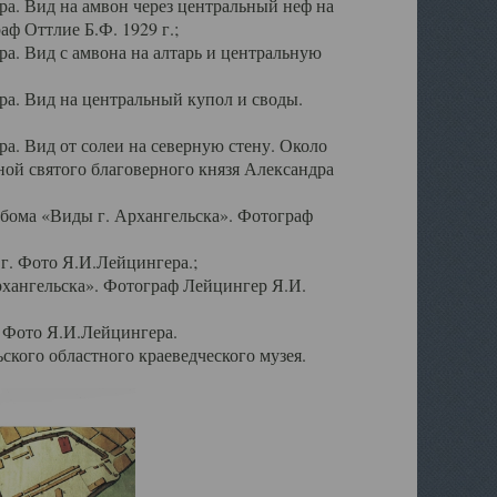
а. Вид на амвон через центральный неф на
аф Оттлие Б.Ф. 1929 г.;
. Вид с амвона на алтарь и центральную
а. Вид на центральный купол и своды.
. Вид от солеи на северную стену. Около
ой святого благоверного князя Александра
бома «Виды г. Архангельска». Фотограф
г. Фото Я.И.Лейцингера.;
рхангельска». Фотограф Лейцингер Я.И.
. Фото Я.И.Лейцингера.
кого областного краеведческого музея.