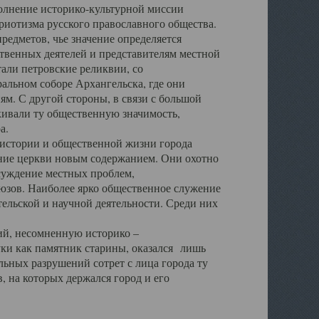
полнение историко-культурной миссии
триотизма русского православного общества.
редметов, чье значение определяется
твенных деятелей и представителям местной
тали петровские реликвии, со
альном соборе Архангельска, где они
м. С другой стороны, в связи с большой
кивали ту общественную значимость,
а.
тории и общественной жизни города
ение церкви новым содержанием. Они охотно
бсуждение местных проблем,
юзов. Наиболее ярко общественное служение
ельской и научной деятельности. Среди них
й, несомненную историко –
ауки как памятник старины, оказался лишь
ьных разрушений сотрет с лица города ту
 на которых держался город и его