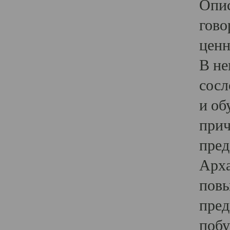
Опис
гово
ценн
В не
сосл
и об
прич
пред
Арха
повы
пред
побу