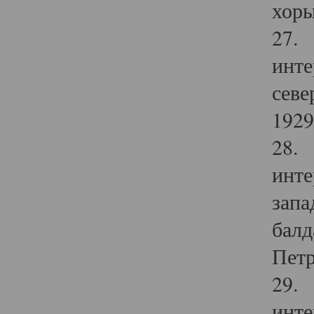
хоры
27. 
инте
севе
1929 
28. 
инте
запа
балд
Петр
29. 
инте