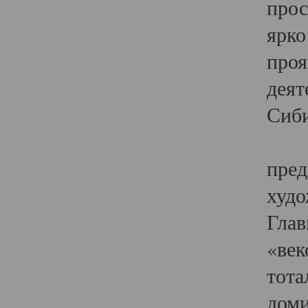
прос
ярко
проя
деят
Сиби
Одн
пред
худо
Глав
«век
тота
доми