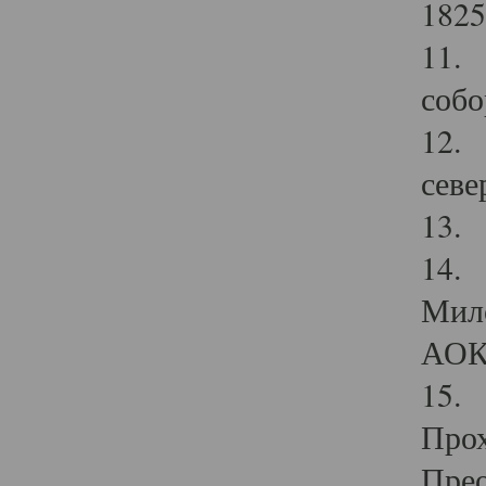
1825
11.
собо
12. 
севе
13.
14. 
Мило
АОК
15. 
Прох
Прео