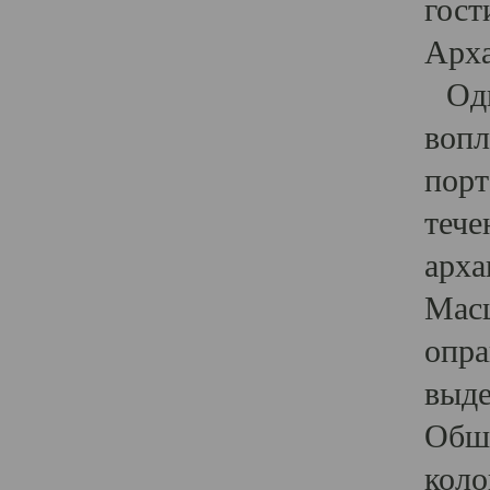
гост
Арха
Один
вопл
порт
тече
арха
Масш
опра
выде
Обши
коло