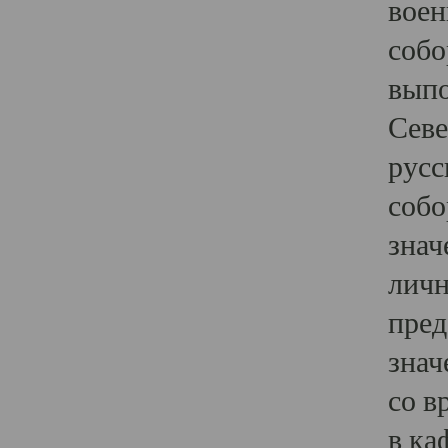
воен
собо
выпо
Севе
русс
собо
знач
личн
пред
знач
со в
в ка