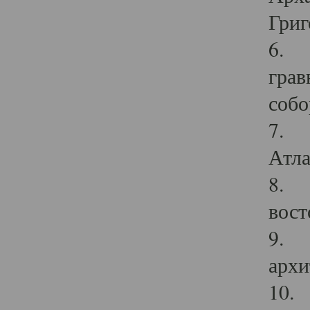
Григ
6. П
грав
собо
7. Г
Атла
8. С
вост
9. С
архи
10. 