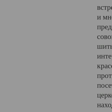
встр
и мн
пред
сово
шить
инте
крас
прот
посе
церк
нахо