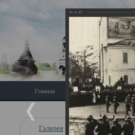
45
из
45
Главная
Экскурсия
Главная
Галерея