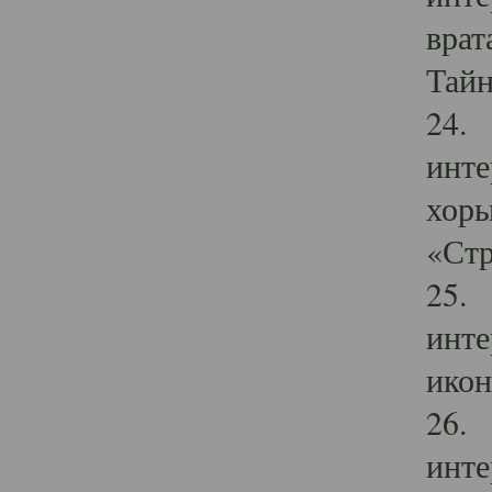
врат
Тайн
24. 
инте
хоры
«Стр
25. 
инте
икон
26. 
инте