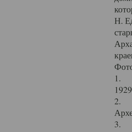
кото
Н. Е
стар
Арха
крае
Фот
1. С
1929 
2. Р
Архе
3. Ф