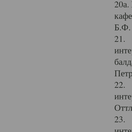
20а.
кафе
Б.Ф. 
21. 
инте
балд
Петр
22. 
инте
Оттл
23. 
инте