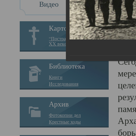
Видео
Св
Картотека
Свя
“Пострадавшие за веру в
XX веке на Севере”
23.12.
Сего
Библиотека
мере
Книги
целе
Исследования
резу
Архив
памя
Фотокопии дел
Арха
Крестные ходы
борь