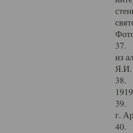
стен
свят
Фото
37. 
из а
Я.И. 
38. 
1919
39. 
г. А
40. 