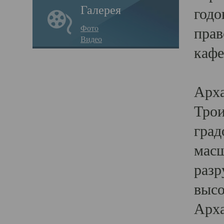
Галерея
годо
Фото
прав
Видео
кафе
Воз
Арха
Трои
град
масш
разр
высо
Арха