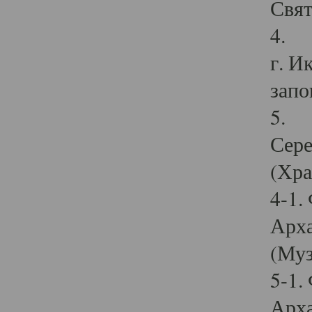
Свят
4. И
г. И
запо
5. И
Сере
(Хра
4-1.
Арха
(Муз
5-1.
Арха