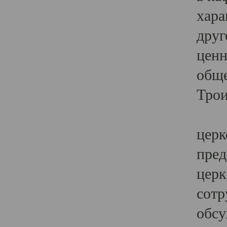
хара
друг
ценн
обще
Трои
Ярк
церк
пред
церк
сотр
обсу