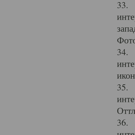
33. 
инте
запа
Фото
34. 
инте
икон
35. 
инте
Оттл
36. 
инте