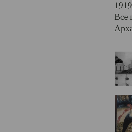
1919
Все 
Арха