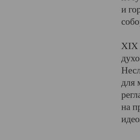
и го
собо
Явл
XIX 
духо
Несл
для 
регл
на п
идео
Поя