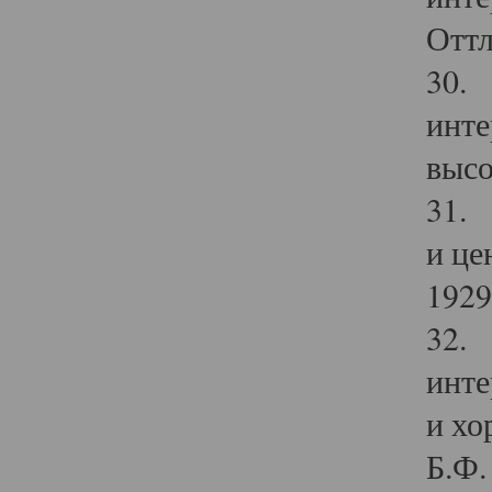
Оттл
30. 
инте
высо
31. 
и це
1929 
32. 
инте
и хо
Б.Ф. 