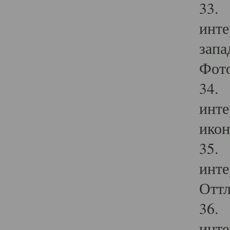
33. 
инте
запа
Фото
34. 
инте
икон
35. 
инте
Оттл
36. 
инте