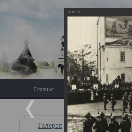
45
из
45
Главная
Экскурсия
Главная
Галерея