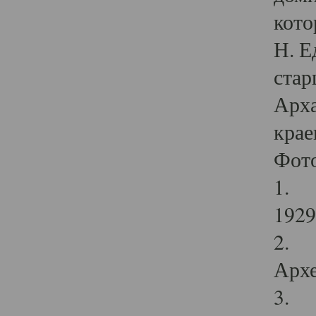
кото
Н. Е
стар
Арха
крае
Фот
1. С
1929 
2. Р
Архе
3. Ф