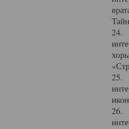
врат
Тайн
24. 
инте
хоры
«Стр
25. 
инте
икон
26. 
инте