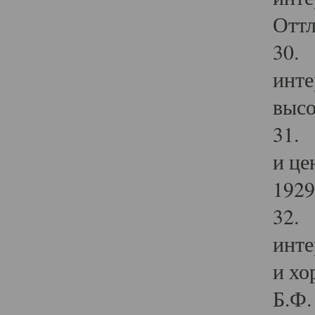
Оттл
30. 
инте
высо
31. 
и це
1929 
32. 
инте
и хо
Б.Ф. 