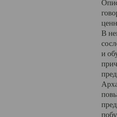
Опис
гово
ценн
В не
сосл
и об
прич
пред
Арха
повы
пред
побу