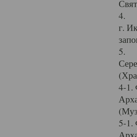
Свят
4. И
г. И
запо
5. И
Сере
(Хра
4-1.
Арха
(Муз
5-1.
Арха