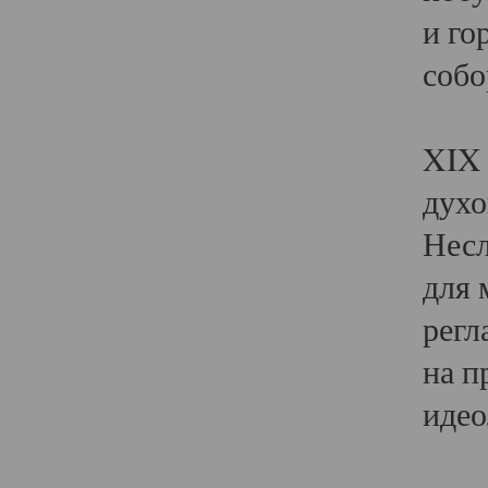
и го
собо
Явл
XIX 
духо
Несл
для 
регл
на п
идео
Поя