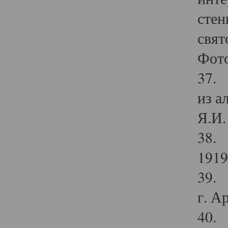
стен
свят
Фото
37. 
из а
Я.И. 
38. 
1919
39. 
г. А
40. 