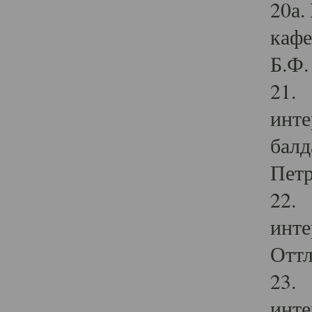
20а.
кафе
Б.Ф. 
21. 
инте
балд
Петр
22. 
инте
Оттл
23. 
инте