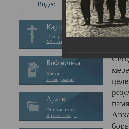
Видео
Св
Картотека
Свя
“Пострадавшие за веру в
XX веке на Севере”
23.12.
Сего
Библиотека
мере
Книги
целе
Исследования
резу
Архив
памя
Фотокопии дел
Арха
Крестные ходы
борь