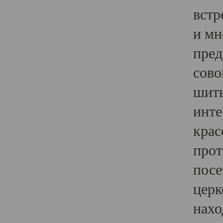
встр
и мн
пред
сово
шить
инте
крас
прот
посе
церк
нахо