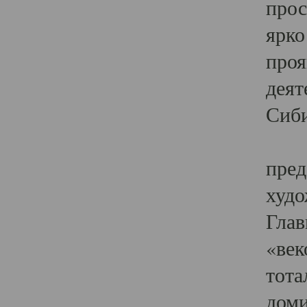
прос
ярко
проя
деят
Сиби
Одн
пред
худо
Глав
«век
тота
доми