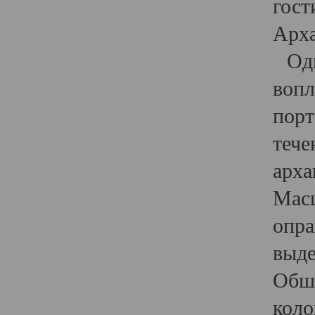
гост
Арха
Один
вопл
порт
тече
арха
Масш
опра
выде
Обши
коло