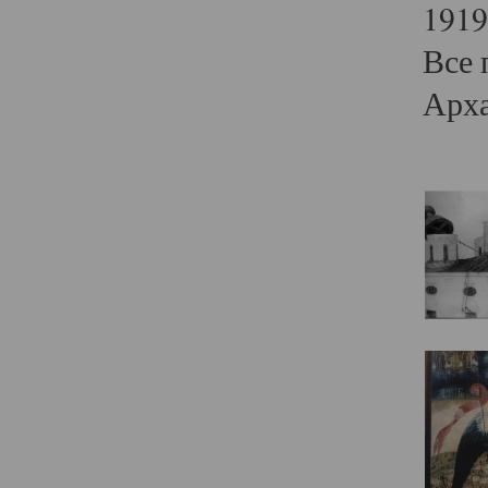
1919
Все 
Арха