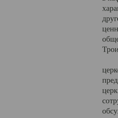
хара
друг
ценн
обще
Трои
Ярк
церк
пред
церк
сотр
обсу