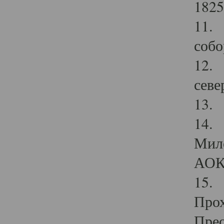
1825
11.
собо
12. 
севе
13.
14. 
Мило
АОК
15. 
Прох
Прео