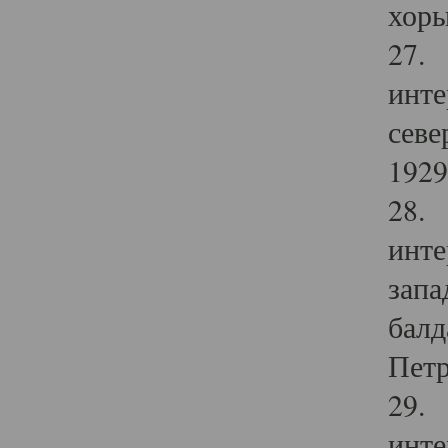
хоры
27. 
инте
севе
1929 
28. 
инте
запа
балд
Петр
29. 
инте