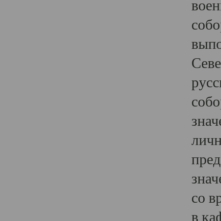
воен
собо
выпо
Севе
русс
собо
знач
личн
пред
знач
со в
в ка