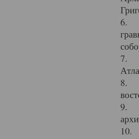
Григ
6. П
грав
собо
7. Г
Атла
8. С
вост
9. С
архи
10. 