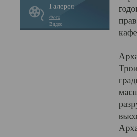
Галерея
годо
Фото
прав
Видео
кафе
Воз
Арха
Трои
град
масш
разр
высо
Арха