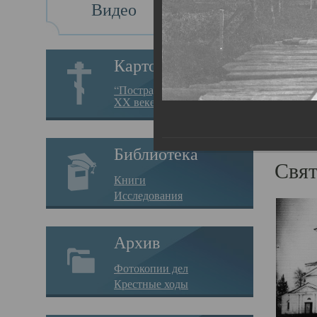
Видео
Во
Картотека
Вос
“Пострадавшие за веру в
XX веке на Севере”
19.05.
Все 
Библиотека
Свят
Книги
Исследования
Архив
Фотокопии дел
Крестные ходы