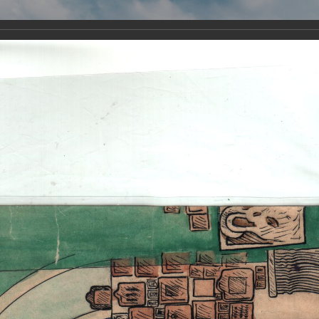
Виртуа
Новомученико
Земли А
Сайт создан по благосло
и Холмо
Наследники
Галерея
Главная
Галерея
Храмы-мученики Архангельска
Храм Всех