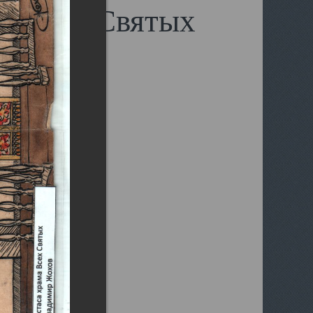
и Всех Святых
.