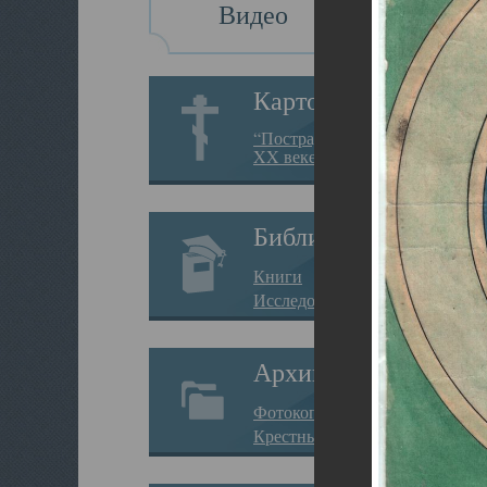
Видео
Картотека
“Пострадавшие за веру в
XX веке на Севере”
Библиотека
Книги
Исследования
Архив
Фотокопии дел
Крестные ходы