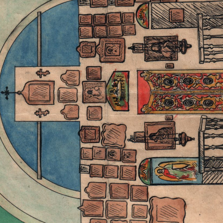
Восстановление церкв
Восстановление церкви Всех Святых
19.05.2016
Все снимки - из архива воскресной школы церкви Всех Святых