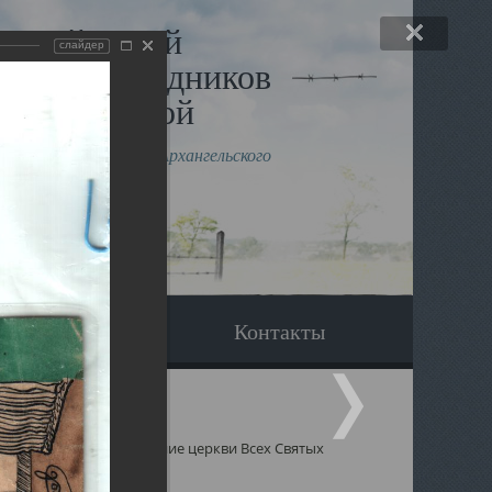
льный музей
слайдер
в и исповедников
рхангельской
влению митрополита Архангельского
горского Даниила
Вопрос-ответ
Контакты
 Святых
Восстановление церкви Всех Святых