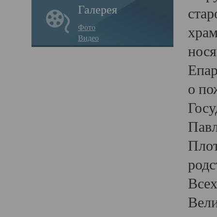
Галерея
стар
Фото
храм
Видео
нося
Епар
о по
Госу
Пав
Плот
родс
Всех
Вели