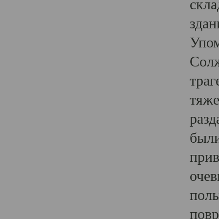
скла
здан
Упом
Солж
траг
тяже
разд
были
прив
очев
полы
повр