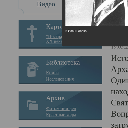
Видео
Св
Картотека
и Иоанн Лапко
Свя
“Пострадавшие за веру в
XX веке на Севере”
19.05.
Исто
Библиотека
Арха
Книги
Один
Исследования
нахо
Архив
Свят
Фотокопии дел
Вопр
Крестные ходы
затр