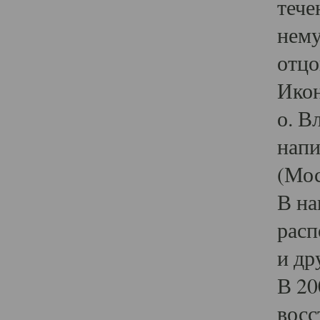
тече
нему
отцо
Икон
о. В
напи
(Мос
В на
расп
и др
В 20
восс