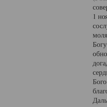
сове
1 но
сосл
моля
Богу
обно
дога
серд
Бого
благ
Даль