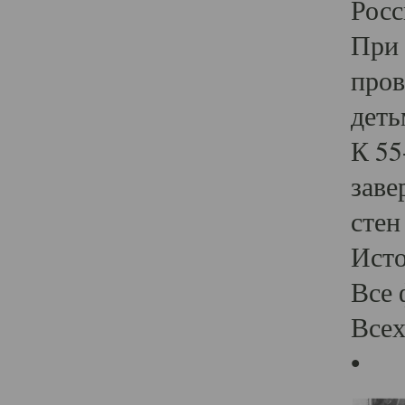
Росс
При 
пров
деть
К 55
заве
стен
Ист
Все 
Всех
•