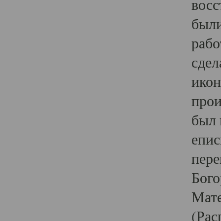
восс
были
рабо
сдел
икон
прои
был 
епис
пере
Бого
Мате
(Рас