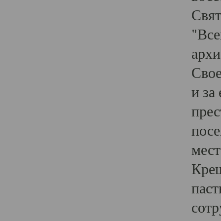
Свят
"Все
архи
Свое
и за
прес
посе
мест
Крещ
паст
сотр