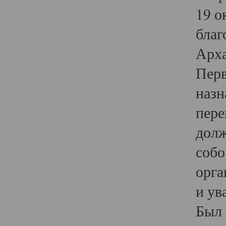
19 о
благ
Арха
Перв
назн
пере
долж
собо
орга
и ув
Был 