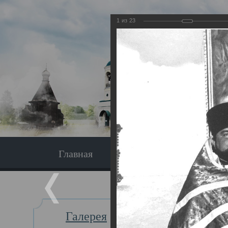
1
из
23
Главная
Экскурсия
Главная
Галерея