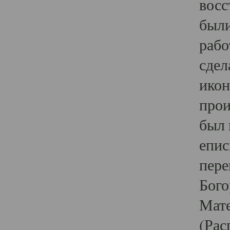
восс
были
рабо
сдел
икон
прои
был 
епис
пере
Бого
Мате
(Рас