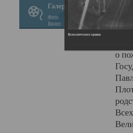
Галерея
стар
Фото
храм
Видео
нося
Всехсвятского храма
Епар
о по
Госу
Пав
Плот
родс
Всех
Вели