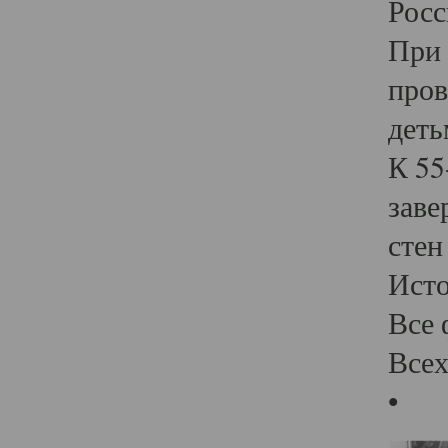
Росс
При 
пров
деть
К 55
заве
стен
Ист
Все 
Всех
•