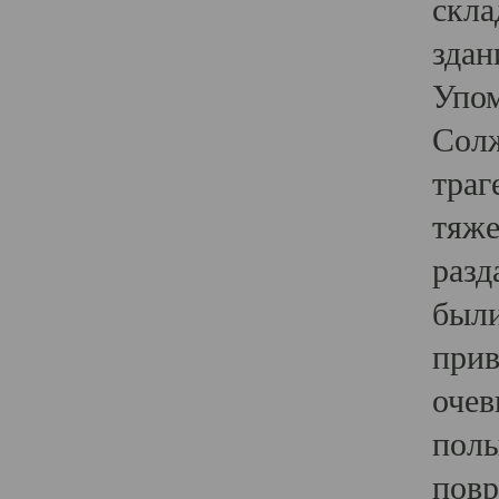
скла
здан
Упом
Солж
траг
тяже
разд
были
прив
очев
полы
повр