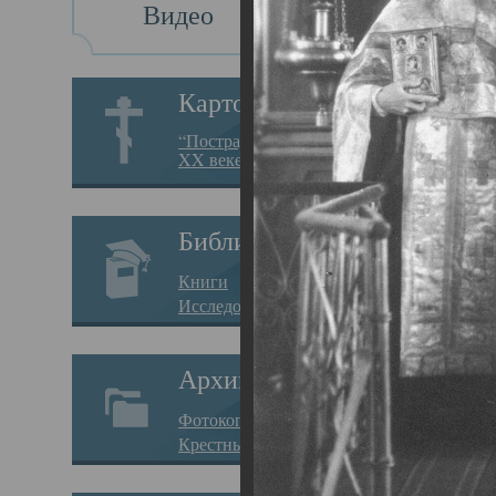
Видео
Св
Картотека
Свя
“Пострадавшие за веру в
XX веке на Севере”
19.05.
Исто
Библиотека
Арха
Книги
Один
Исследования
нахо
Архив
Свят
Фотокопии дел
Вопр
Крестные ходы
затр