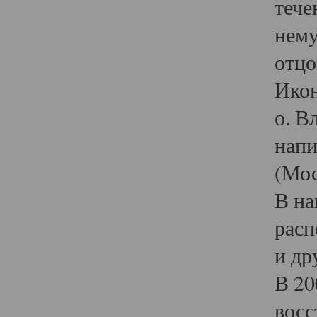
тече
нему
отцо
Икон
о. В
напи
(Мос
В на
расп
и др
В 20
восс