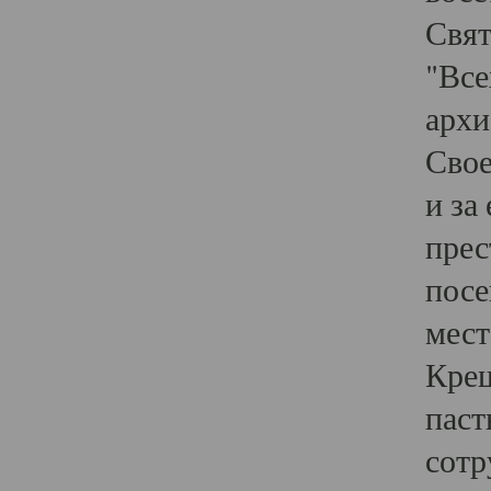
Свят
"Все
архи
Свое
и за
прес
посе
мест
Крещ
паст
сотр