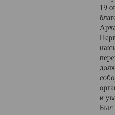
19 о
благ
Арха
Перв
назн
пере
долж
собо
орга
и ув
Был 