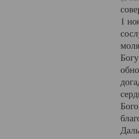
сове
1 но
сосл
моля
Богу
обно
дога
серд
Бого
благ
Даль