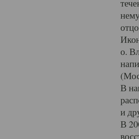
тече
нему
отцо
Икон
о. В
напи
(Мос
В на
расп
и др
В 20
восс