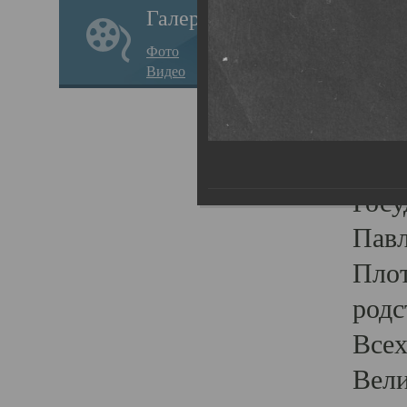
Галерея
стар
Фото
храм
Видео
нося
Епар
о по
Госу
Пав
Плот
родс
Всех
Вели