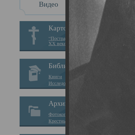
Видео
Св
Картотека
Свя
“Пострадавшие за веру в
XX веке на Севере”
19.05.
Исто
Библиотека
Арха
Книги
Один
Исследования
нахо
Архив
Свят
Фотокопии дел
Вопр
Крестные ходы
затр