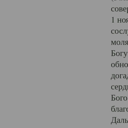
сове
1 но
сосл
моля
Богу
обно
дога
серд
Бого
благ
Даль