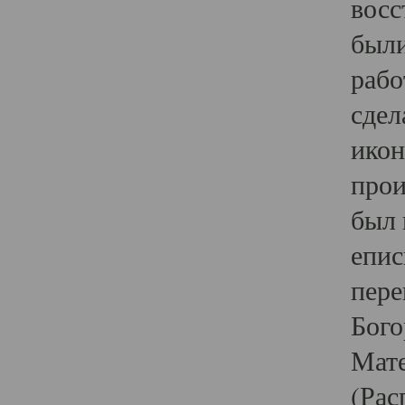
восс
были
рабо
сдел
икон
прои
был 
епис
пере
Бого
Мате
(Рас