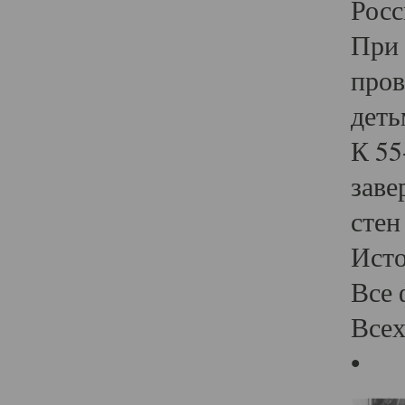
Росс
При 
пров
деть
К 55
заве
стен
Ист
Все 
Всех
•