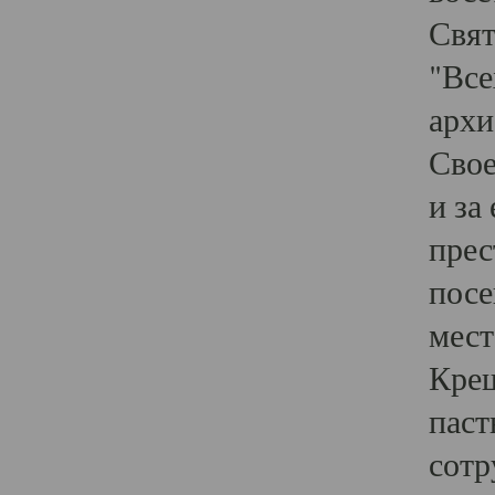
Свят
"Все
архи
Свое
и за
прес
посе
мест
Крещ
паст
сотр