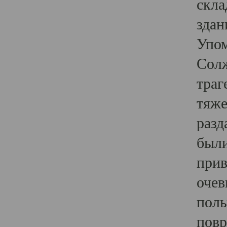
скла
здан
Упом
Солж
траг
тяже
разд
были
прив
очев
полы
повр