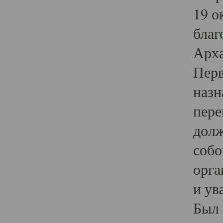
19 о
благ
Арха
Перв
назн
пере
долж
собо
орга
и ув
Был 