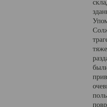
скла
здан
Упом
Солж
траг
тяже
разд
были
прив
очев
полы
повр