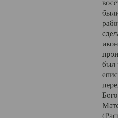
восс
были
рабо
сдел
икон
прои
был 
епис
пере
Бого
Мате
(Рас