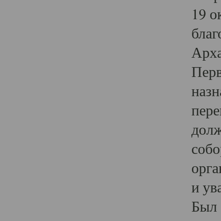
19 о
благ
Арха
Перв
назн
пере
долж
собо
орга
и ув
Был 