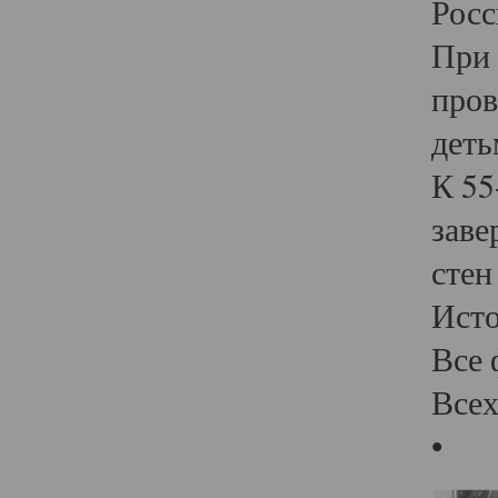
Росс
При 
пров
деть
К 55
заве
стен
Ист
Все 
Всех
•