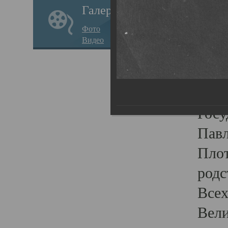
Галерея
стар
Фото
храм
Видео
нося
Епар
о по
Госу
Пав
Плот
родс
Всех
Вели