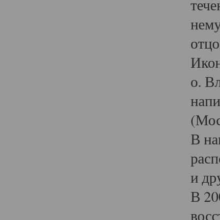
тече
нему
отцо
Икон
о. В
напи
(Мос
В на
расп
и др
В 20
восс