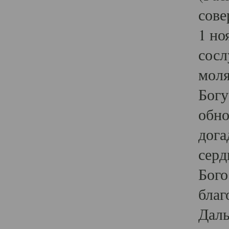
сове
1 но
сосл
моля
Богу
обно
дога
серд
Бого
благ
Даль