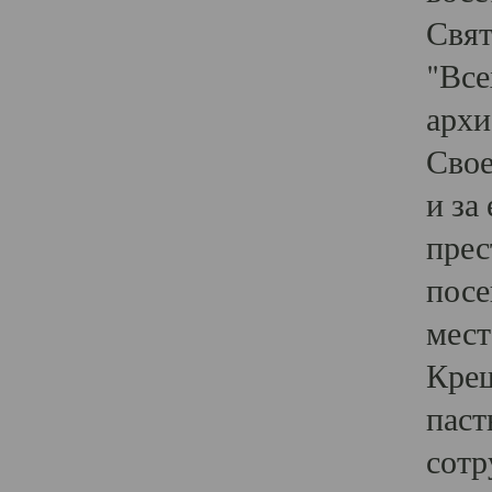
Свят
"Все
архи
Свое
и за
прес
посе
мест
Крещ
паст
сотр