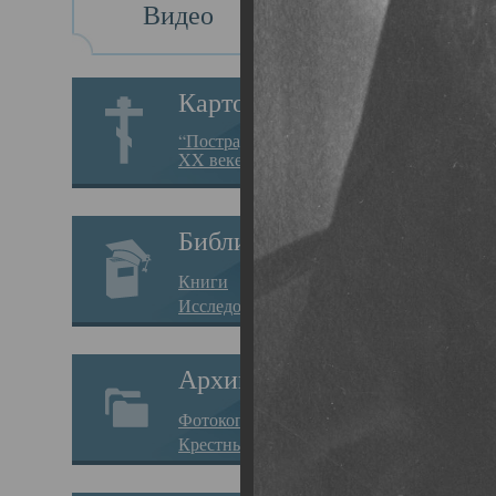
Видео
Св
Картотека
Свя
“Пострадавшие за веру в
XX веке на Севере”
19.05.
Исто
Библиотека
Арха
Книги
Один
Исследования
нахо
Архив
Свят
Фотокопии дел
Вопр
Крестные ходы
затр