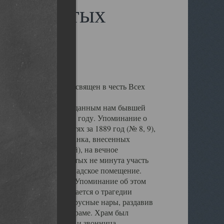
сех Святых
а Обводном канале, освящен в честь Всех
лен, но по данным переданным нам бывшей
ыл воздвигнут в 1864 году. Упоминание о
архиальных ведомостях за 1889 год (№ 8, 9),
в Государственного банка, внесенных
жденной Плотниковой), на вечное
а веру храм Всех Святых не минута участь
крыт и превращен в складское помещение.
ен пересыльный пункт. Упоминание об этом
ЛАГ". В ней упоминается о трагедии
 оборвались восьми ярусные нары, раздавив
но на кладбище при храме. Храм был
, были снесены купол и звонница,