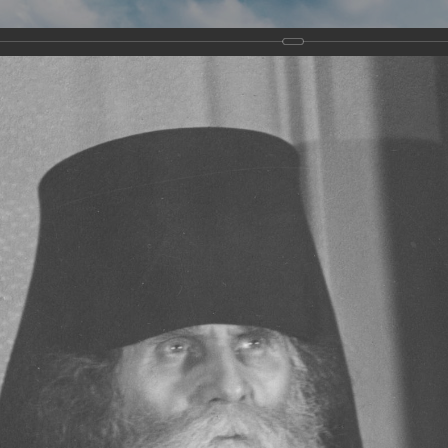
Виртуа
Новомученико
Земли А
Сайт создан по благосло
и Холмо
Наследники
Галерея
Главная
Галерея
Храмы-мученики Архангельска
Храм Всех