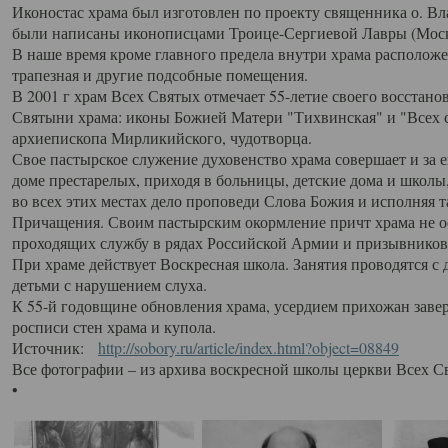
Иконостас храма был изготовлен по проекту священника о. В
были написаны иконописцами Троице-Сергиевой Лавры (Моск
В наше время кроме главного предела внутри храма располож
трапезная и другие подсобные помещения.
В 2001 г храм Всех Святых отмечает 55-летие своего восстано
Святыни храма: иконы Божией Матери "Тихвинская" и "Всех с
архиепископа Мирликийского, чудотворца.
Свое пастырское служение духовенство храма совершает и за 
доме престарелых, приходя в больницы, детские дома и школы
во всех этих местах дело проповеди Слова Божия и исполняя 
Причащения. Своим пастырским окормление причт храма не ос
проходящих службу в рядах Российской Армии и призывников
При храме действует Воскресная школа. Занятия проводятся с 
детьми с нарушением слуха.
К 55-й годовщине обновления храма, усердием прихожан заве
росписи стен храма и купола.
Источник:
http://sobory.ru/article/index.html?object=08849
Все фотографии – из архива воскресной школы церкви Всех С
•