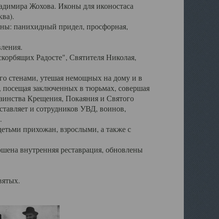
ладимира Жохова. Иконы для иконостаса
ва).
ены: панихидный придел, просфорная,
вления.
корбящих Радосте", Святителя Николая,
его стенами, утешая немощных на дому и в
, посещая заключенных в тюрьмах, совершая
таинства Крещения, Покаяния и Святого
тавляет и сотрудников УВД, воинов,
.
детьми прихожан, взрослыми, а также с
ршена внутренняя реставрация, обновлены
вятых.