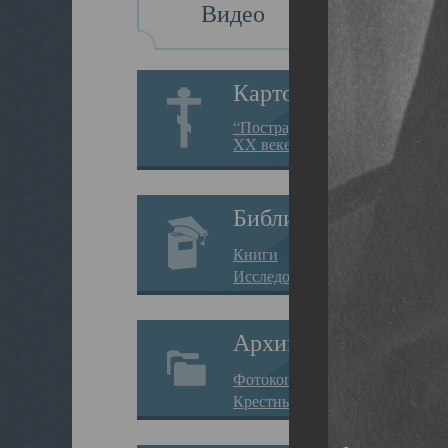
Видео
Картотека
“Пострадавшие за веру в
XX веке на Севере”
Библиотека
Книги
Исследования
Архив
Фотокопии дел
Крестные ходы