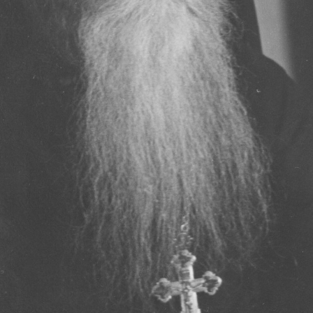
Священники церкви В
Священники церкви Всех Святых
19.05.2016
Историческое описание церкви Всех Святых в г. Архангельск
Один из старейших храмов Архангельска, который находится н
Святых.
Вопрос о времени строительства храма несколько затрудните
старостой храма Крискентией Антоновной Аверкиевой, храм б
храме, носящем имя Всех Святых, находим в Архангельских Еп
речь идет о пожертвовании в виде постоянно доходных билето
купчихой П гильдии - Павлой Михайловной Шингаревой (уро
поминовение своих родственников. В лихую годину гонений н
тысяч храмов по всей Руси Великой. В 1927 году храм был за
Есть сведения, что в 30-е годы в здании храма был располож
можно найти в книге Александра Солженицына "Архипелаг ГУ
происшедшей в здании храма в 30-е годы. Под тяжестью людей
между собой множество людей. Похоронены они были поспеш
приведен в полное запустение. Как свидетельствуют очевидцы