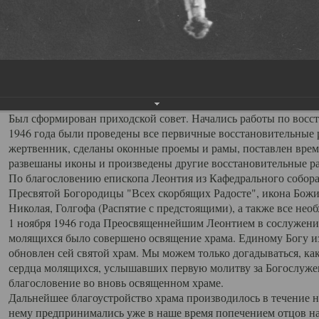
разобраны полы и печи, замурованы окна, обрезана проводка,
19 октября 1946 года по ходатайству прихожан, с благословен
Архангельской епархии.
Первым, после обновления храма, настоятелем был назначен 
переведен на место настоятеля храма Всех Святых с должности
кафедрального собора. Отец Серафим обладал выдающимися о
пользовался любовью и уважением прихожан.
Был сформирован приходской совет. Начались работы по восста
1946 года были проведены все первичные восстановительные р
жертвенник, сделаны оконные проемы и рамы, поставлен врем
развешаны иконы и произведены другие восстановительные р
По благословению епископа Леонтия из Кафедрального собора
Пресвятой Богородицы "Всех скорбящих Радосте", икона Божи
Николая, Голгофа (Распятие с предстоящими), а также все не
1 ноября 1946 года Преосвященнейшим Леонтием в сослужени
молящихся было совершено освящение храма. Единому Богу из
обновлен сей святой храм. Мы можем только догадываться, к
сердца молящихся, услышавших первую молитву за Богослуже
благословение во вновь освященном храме.
Дальнейшее благоустройство храма производилось в течение н
нему предпринимались уже в наше время попечением отцов на