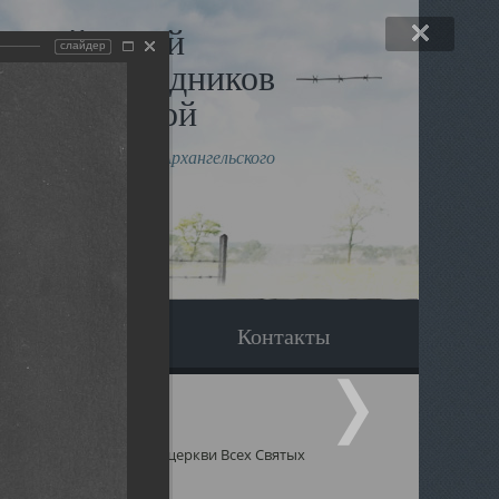
льный музей
слайдер
в и исповедников
рхангельской
влению митрополита Архангельского
горского Даниила
Вопрос-ответ
Контакты
 Святых
Священники церкви Всех Святых