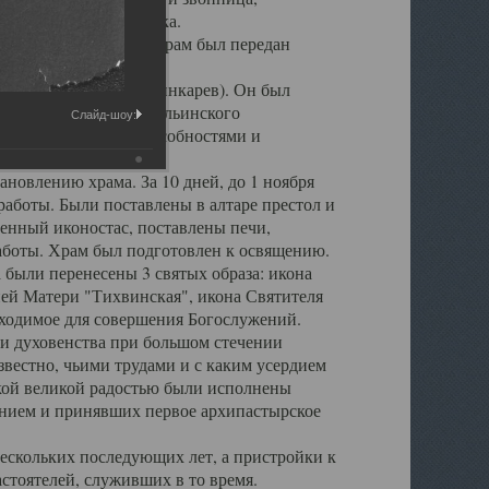
 повреждена штукатурка.
ия епископа Леонтия, храм был передан
игумен о. Серафим (Шинкарев). Он был
 настоятеля Свято - Ильинского
Слайд-шоу:
рганизаторскими способностями и
новлению храма. За 10 дней, до 1 ноября
аботы. Были поставлены в алтаре престол и
енный иконостас, поставлены печи,
аботы. Храм был подготовлен к освящению.
 были перенесены 3 святых образа: икона
ей Матери "Тихвинская", икона Святителя
обходимое для совершения Богослужений.
и духовенства при большом стечении
вестно, чьими трудами и с каким усердием
акой великой радостью были исполнены
нием и принявших первое архипастырское
ескольких последующих лет, а пристройки к
стоятелей, служивших в то время.