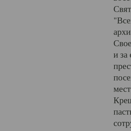
Свят
"Все
архи
Свое
и за
прес
посе
мест
Крещ
паст
сотр