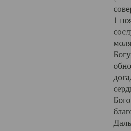
сове
1 но
сосл
моля
Богу
обно
дога
серд
Бого
благ
Даль