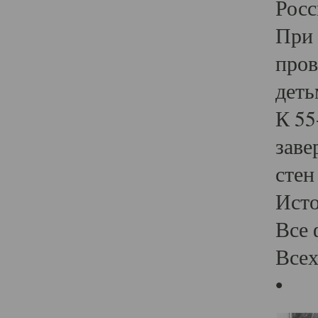
Росс
При 
пров
деть
К 55
заве
стен
Ист
Все 
Всех
•