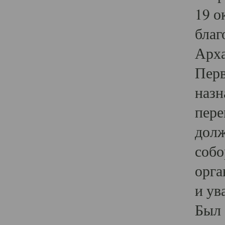
19 о
благ
Арха
Перв
назн
пере
долж
собо
орга
и ув
Был 