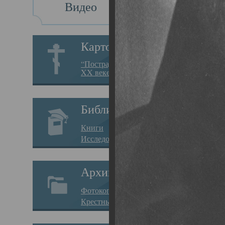
Видео
Св
Картотека
Свя
“Пострадавшие за веру в
XX веке на Севере”
19.05.
Исто
Библиотека
Арха
Книги
Один
Исследования
нахо
Архив
Свят
Фотокопии дел
Вопр
Крестные ходы
затр