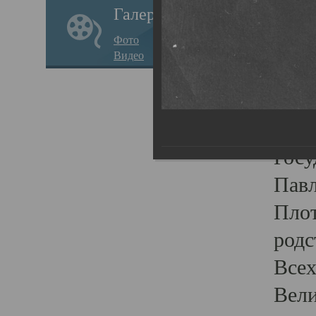
Галерея
стар
Фото
храм
Видео
нося
Епар
о по
Госу
Пав
Плот
родс
Всех
Вели