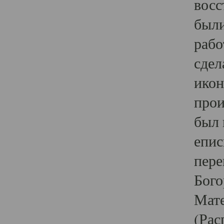
восс
были
рабо
сдел
икон
прои
был 
епис
пере
Бого
Мате
(Рас