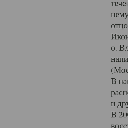
тече
нему
отцо
Икон
о. В
напи
(Мос
В на
расп
и др
В 20
восс