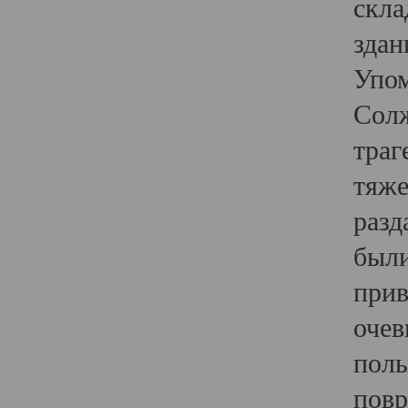
скла
здан
Упом
Солж
траг
тяже
разд
были
прив
очев
полы
повр