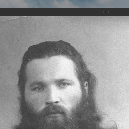
Виртуа
Новомученико
Земли А
Сайт создан по благосло
и Холмо
Наследники
Галерея
Главная
Галерея
Храмы-мученики Архангельска
Храм Всех