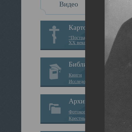
Видео
Картотека
“Пострадавшие за веру в
XX веке на Севере”
Библиотека
Книги
Исследования
Архив
Фотокопии дел
Крестные ходы