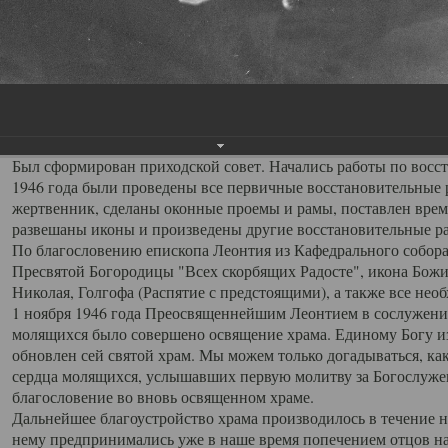
разобраны полы и печи, замурованы окна, обрезана проводка,
19 октября 1946 года по ходатайству прихожан, с благословен
Архангельской епархии.
Первым, после обновления храма, настоятелем был назначен 
переведен на место настоятеля храма Всех Святых с должности
кафедрального собора. Отец Серафим обладал выдающимися о
пользовался любовью и уважением прихожан.
Был сформирован приходской совет. Начались работы по восста
1946 года были проведены все первичные восстановительные р
жертвенник, сделаны оконные проемы и рамы, поставлен врем
развешаны иконы и произведены другие восстановительные р
По благословению епископа Леонтия из Кафедрального собора
Пресвятой Богородицы "Всех скорбящих Радосте", икона Божи
Николая, Голгофа (Распятие с предстоящими), а также все не
1 ноября 1946 года Преосвященнейшим Леонтием в сослужени
молящихся было совершено освящение храма. Единому Богу из
обновлен сей святой храм. Мы можем только догадываться, к
сердца молящихся, услышавших первую молитву за Богослуже
благословение во вновь освященном храме.
Дальнейшее благоустройство храма производилось в течение н
нему предпринимались уже в наше время попечением отцов на