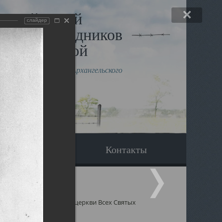
льный музей
слайдер
в и исповедников
рхангельской
влению митрополита Архангельского
горского Даниила
Вопрос-ответ
Контакты
 Святых
Священники церкви Всех Святых