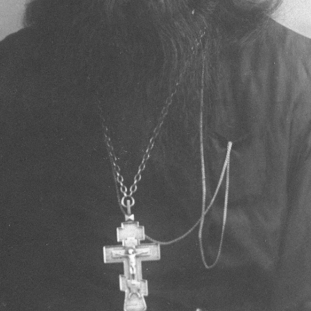
Священники церкви В
Священники церкви Всех Святых
19.05.2016
Историческое описание церкви Всех Святых в г. Архангельск
Один из старейших храмов Архангельска, который находится н
Святых.
Вопрос о времени строительства храма несколько затрудните
старостой храма Крискентией Антоновной Аверкиевой, храм б
храме, носящем имя Всех Святых, находим в Архангельских Еп
речь идет о пожертвовании в виде постоянно доходных билето
купчихой П гильдии - Павлой Михайловной Шингаревой (уро
поминовение своих родственников. В лихую годину гонений н
тысяч храмов по всей Руси Великой. В 1927 году храм был за
Есть сведения, что в 30-е годы в здании храма был располож
можно найти в книге Александра Солженицына "Архипелаг ГУ
происшедшей в здании храма в 30-е годы. Под тяжестью людей
между собой множество людей. Похоронены они были поспеш
приведен в полное запустение. Как свидетельствуют очевидцы