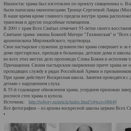
Иконостас храма был изготовлен по проекту священника о. В
были написаны иконописцами Троице-Сергиевой Лавры (Моск
В наше время кроме главного предела внутри храма располож
трапезная и другие подсобные помещения.
В 2001 г храм Всех Святых отмечает 55-летие своего восстано
Святыни храма: иконы Божией Матери "Тихвинская" и "Всех с
архиепископа Мирликийского, чудотворца.
Свое пастырское служение духовенство храма совершает и за 
доме престарелых, приходя в больницы, детские дома и школы
во всех этих местах дело проповеди Слова Божия и исполняя 
Причащения. Своим пастырским окормление причт храма не ос
проходящих службу в рядах Российской Армии и призывников
При храме действует Воскресная школа. Занятия проводятся с 
детьми с нарушением слуха.
К 55-й годовщине обновления храма, усердием прихожан заве
росписи стен храма и купола.
Источник:
http://sobory.ru/article/index.html?object=08849
Все фотографии – из архива воскресной школы церкви Всех С
•