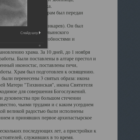
 повреждена штукатурка.
ия епископа Леонтия, храм был передан
игумен о. Серафим (Шинкарев). Он был
 настоятеля Свято - Ильинского
Слайд-шоу:
рганизаторскими способностями и
новлению храма. За 10 дней, до 1 ноября
аботы. Были поставлены в алтаре престол и
енный иконостас, поставлены печи,
аботы. Храм был подготовлен к освящению.
 были перенесены 3 святых образа: икона
ей Матери "Тихвинская", икона Святителя
обходимое для совершения Богослужений.
и духовенства при большом стечении
вестно, чьими трудами и с каким усердием
акой великой радостью были исполнены
нием и принявших первое архипастырское
ескольких последующих лет, а пристройки к
стоятелей, служивших в то время.