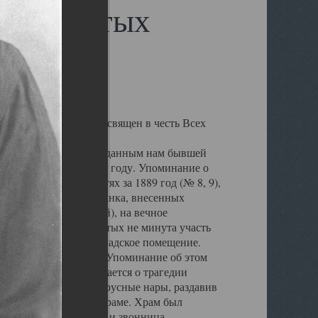
сех Святых
а Обводном канале, освящен в честь Всех
лен, но по данным переданным нам бывшей
ыл воздвигнут в 1864 году. Упоминание о
архиальных ведомостях за 1889 год (№ 8, 9),
в Государственного банка, внесенных
жденной Плотниковой), на вечное
а веру храм Всех Святых не минута участь
крыт и превращен в складское помещение.
ен пересыльный пункт. Упоминание об этом
ЛАГ". В ней упоминается о трагедии
 оборвались восьми ярусные нары, раздавив
но на кладбище при храме. Храм был
, были снесены купол и звонница,