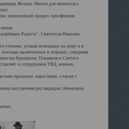
ладимира Жохова. Иконы для иконостаса
ва).
ены: панихидный придел, просфорная,
вления.
корбящих Радосте", Святителя Николая,
его стенами, утешая немощных на дому и в
, посещая заключенных в тюрьмах, совершая
таинства Крещения, Покаяния и Святого
тавляет и сотрудников УВД, воинов,
.
детьми прихожан, взрослыми, а также с
ршена внутренняя реставрация, обновлены
вятых.