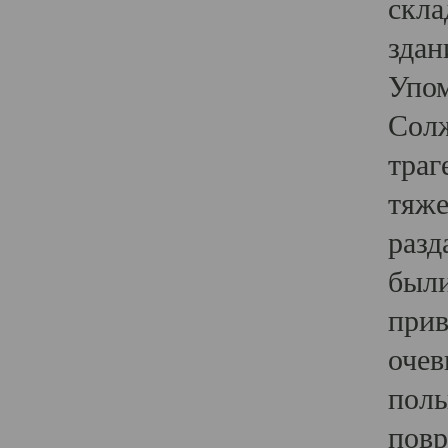
скла
здан
Упом
Солж
траг
тяже
разд
были
прив
очев
полы
повр