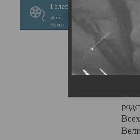
Галерея
стар
Фото
храм
Видео
нося
Епар
о по
Госу
Пав
Плот
родс
Всех
Вели