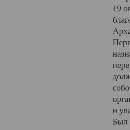
19 о
благ
Арха
Перв
назн
пере
долж
собо
орга
и ув
Был 