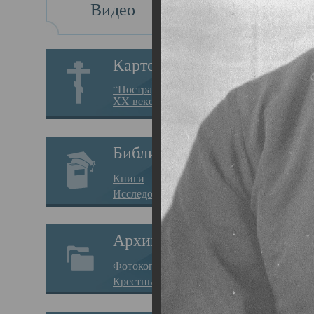
Видео
Св
Картотека
Свя
“Пострадавшие за веру в
XX веке на Севере”
19.05.
Исто
Библиотека
Арха
Книги
Один
Исследования
нахо
Архив
Свят
Фотокопии дел
Вопр
Крестные ходы
затр