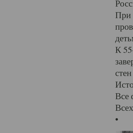
Росс
При 
пров
деть
К 55
заве
стен
Ист
Все 
Всех
•