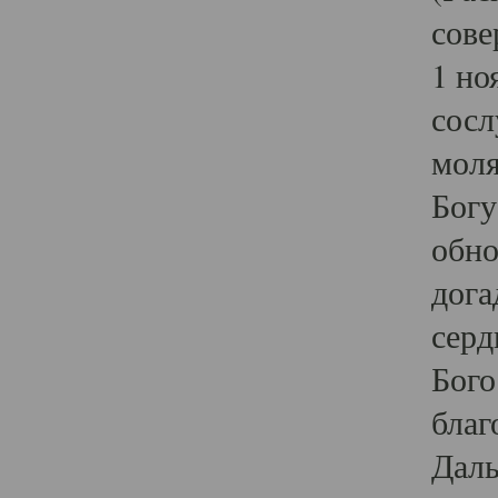
сове
1 но
сосл
моля
Богу
обно
дога
серд
Бого
благ
Даль