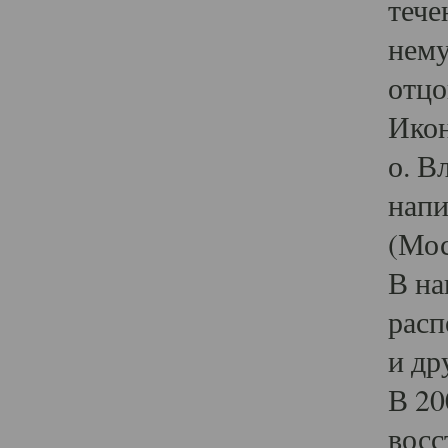
тече
нему
отцо
Икон
о. В
напи
(Мос
В на
расп
и др
В 20
восс