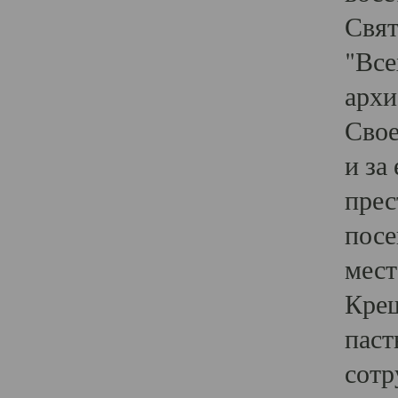
Свят
"Все
архи
Свое
и за
прес
посе
мест
Крещ
паст
сотр