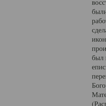
восс
были
рабо
сдел
икон
прои
был 
епис
пере
Бого
Мате
(Рас