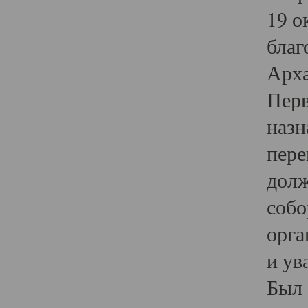
19 о
благ
Арха
Перв
назн
пере
долж
собо
орга
и ув
Был 