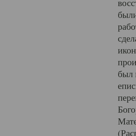
восс
были
рабо
сдел
икон
прои
был 
епис
пере
Бого
Мате
(Рас