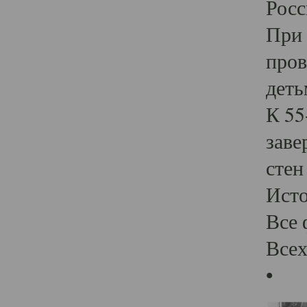
Росс
При 
пров
деть
К 55
заве
стен
Ист
Все 
Всех
•