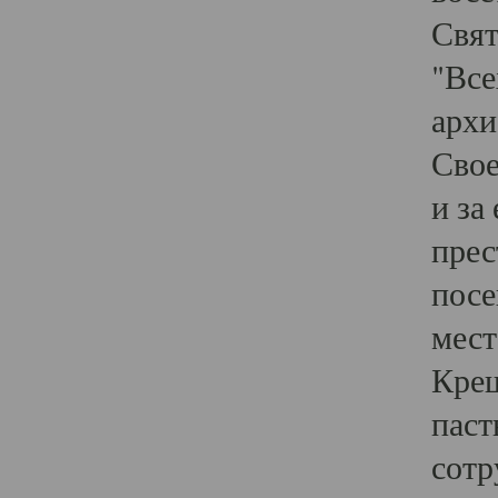
Свят
"Все
архи
Свое
и за
прес
посе
мест
Крещ
паст
сотр