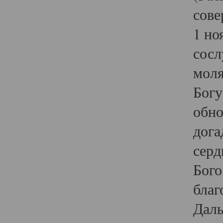
сове
1 но
сосл
моля
Богу
обно
дога
серд
Бого
благ
Даль