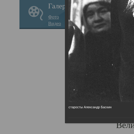
Галерея
стар
Фото
храм
Видео
нося
Епар
о по
Госу
Пав
Плот
родс
старосты Александр Баскин
Всех
Вели