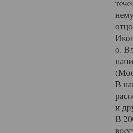
тече
нему
отцо
Икон
о. В
напи
(Мос
В на
расп
и др
В 20
восс