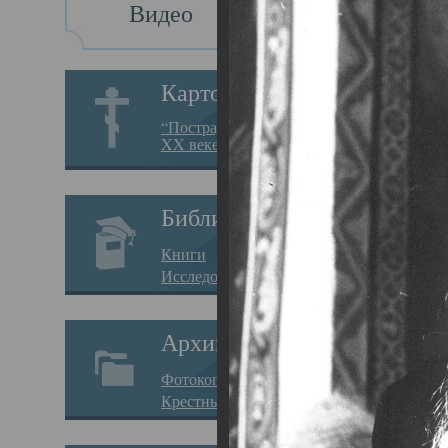
Видео
Св
Картотека
Свя
“Пострадавшие за веру в
XX веке на Севере”
19.05.
Исто
Библиотека
Арха
Книги
Один
Исследования
нахо
Архив
Свят
Фотокопии дел
Вопр
Крестные ходы
затр