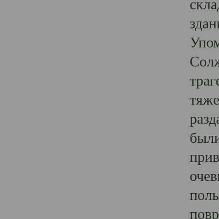
скла
здан
Упом
Солж
траг
тяже
разд
были
прив
очев
полы
повр