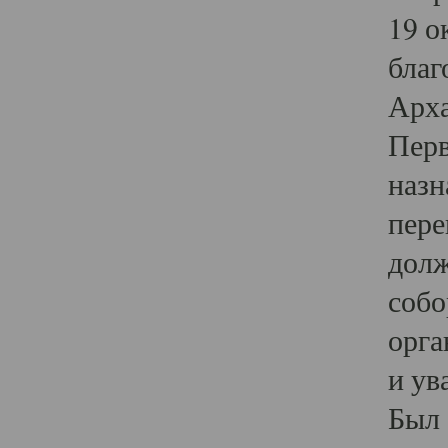
19 о
благ
Арха
Перв
назн
пере
долж
собо
орга
и ув
Был 