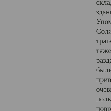
скла
здан
Упом
Солж
траг
тяже
разд
были
прив
очев
полы
повр