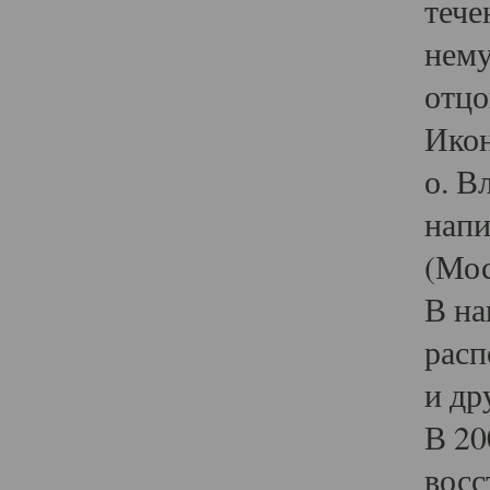
тече
нему
отцо
Икон
о. В
напи
(Мос
В на
расп
и др
В 20
восс