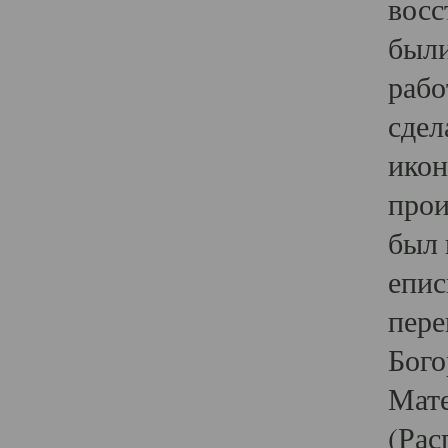
восс
были
рабо
сдел
икон
прои
был 
епис
пере
Бого
Мате
(Рас