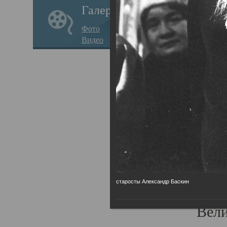
Галерея
стар
Фото
храм
Видео
нося
Епар
о по
Госу
Пав
Плот
родс
старосты Александр Баскин
Всех
Вели