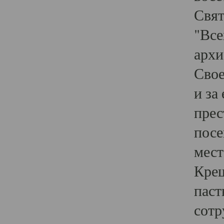
Свят
"Все
архи
Свое
и за
прес
посе
мест
Крещ
паст
сотр