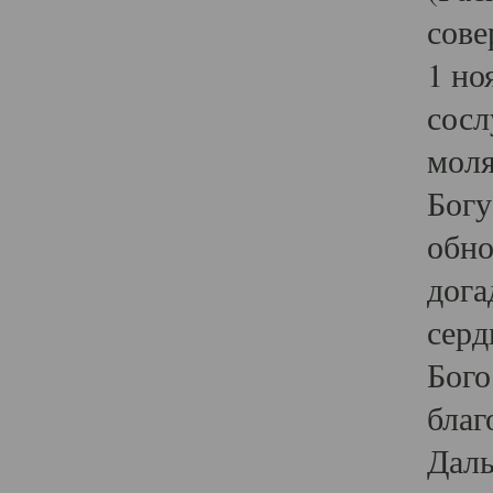
сове
1 но
сосл
моля
Богу
обно
дога
серд
Бого
благ
Даль