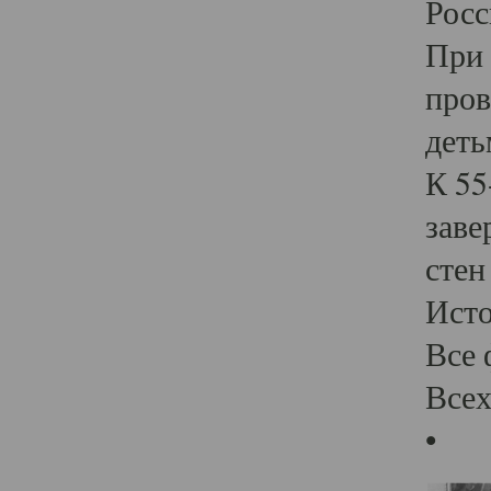
Росс
При 
пров
деть
К 55
заве
стен
Ист
Все 
Всех
•