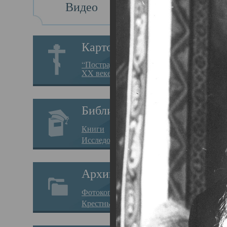
Видео
Св
Картотека
Свя
“Пострадавшие за веру в
XX веке на Севере”
19.05.
Исто
Библиотека
Арха
Книги
Один
Исследования
нахо
Архив
Свят
Фотокопии дел
Вопр
Крестные ходы
затр