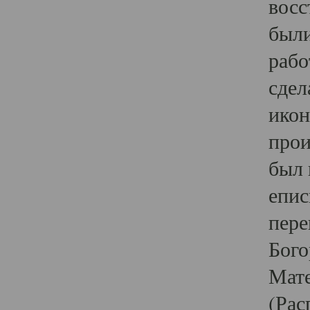
восс
были
рабо
сдел
икон
прои
был 
епис
пере
Бого
Мате
(Рас