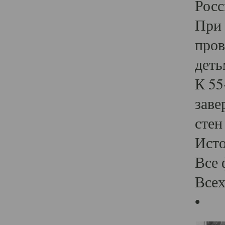
Росс
При 
пров
деть
К 55
заве
стен
Ист
Все 
Всех
•