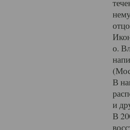
тече
нему
отцо
Икон
о. В
напи
(Мос
В на
расп
и др
В 20
восс