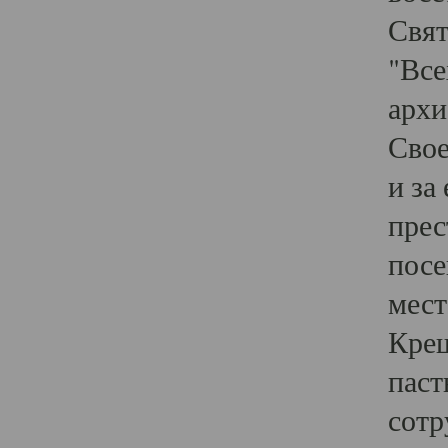
Свят
"Все
архи
Свое
и за
прес
посе
мест
Крещ
паст
сотр