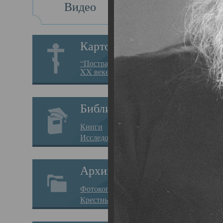
Видео
Св
Картотека
Свя
“Пострадавшие за веру в
XX веке на Севере”
19.05.
Исто
Библиотека
Арха
Книги
Один
Исследования
нахо
Архив
Свят
Фотокопии дел
Вопр
Крестные ходы
затр