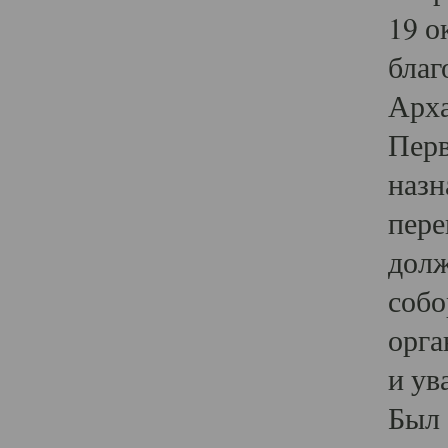
19 о
благ
Арха
Перв
назн
пере
долж
собо
орга
и ув
Был 