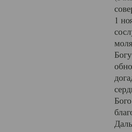
сове
1 но
сосл
моля
Богу
обно
дога
серд
Бого
благ
Даль