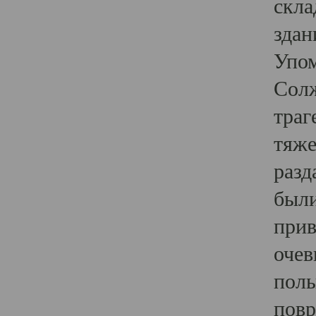
скла
здан
Упом
Солж
траг
тяже
разд
были
прив
очев
полы
повр