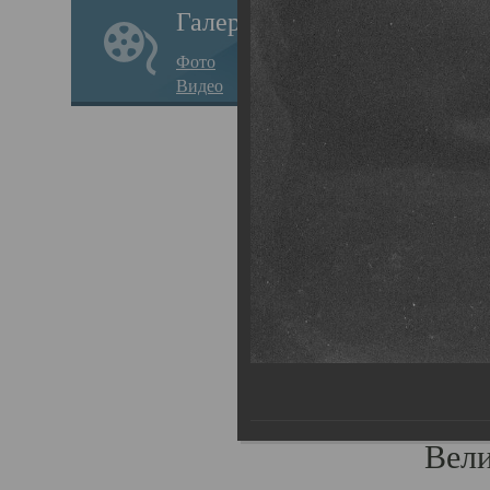
Галерея
стар
Фото
храм
Видео
нося
Епар
о по
Госу
Пав
Плот
родс
Всех
Вели