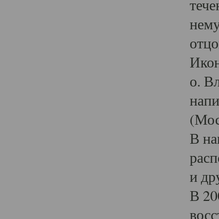
тече
нему
отцо
Икон
о. В
напи
(Мос
В на
расп
и др
В 20
восс