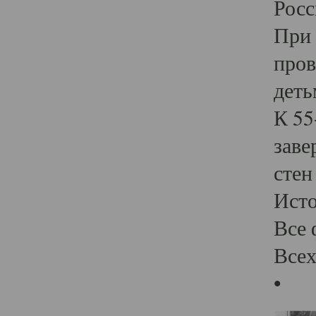
Росс
При 
пров
деть
К 55
заве
стен
Ист
Все 
Всех
•