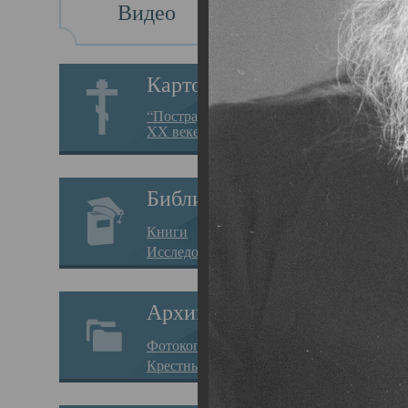
Видео
Св
Картотека
Свя
“Пострадавшие за веру в
XX веке на Севере”
19.05.
Исто
Библиотека
Арха
Книги
Один
Исследования
нахо
Архив
Свят
Фотокопии дел
Вопр
Крестные ходы
затр