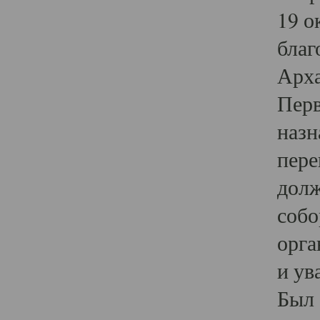
19 о
благ
Арха
Перв
назн
пере
долж
собо
орга
и ув
Был 