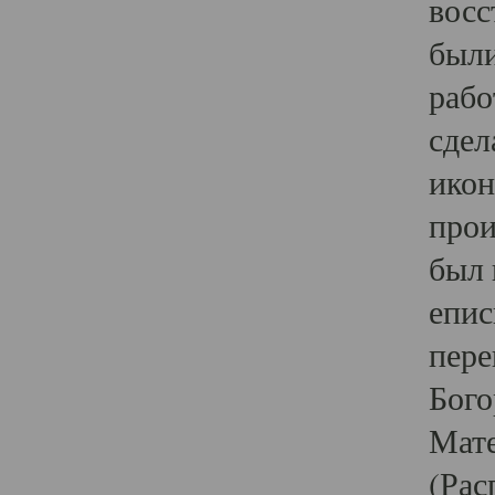
восс
были
рабо
сдел
икон
прои
был 
епис
пере
Бого
Мате
(Рас