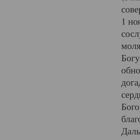
сове
1 но
сосл
моля
Богу
обно
дога
серд
Бого
благ
Даль