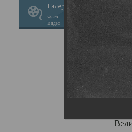
Галерея
стар
Фото
храм
Видео
нося
Епар
о по
Госу
Пав
Плот
родс
Всех
Вели