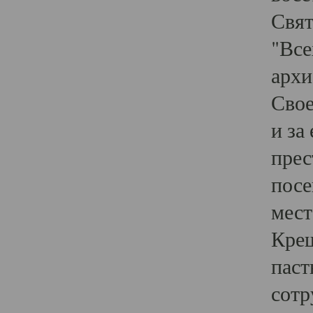
Свят
"Все
архи
Свое
и за
прес
посе
мест
Крещ
паст
сотр