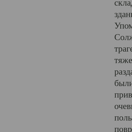
скла
здан
Упом
Солж
траг
тяже
разд
были
прив
очев
полы
повр