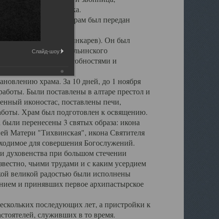
 повреждена штукатурка.
ия епископа Леонтия, храм был передан
игумен о. Серафим (Шинкарев). Он был
 настоятеля Свято - Ильинского
Слайд-шоу:
рганизаторскими способностями и
новлению храма. За 10 дней, до 1 ноября
аботы. Были поставлены в алтаре престол и
енный иконостас, поставлены печи,
аботы. Храм был подготовлен к освящению.
 были перенесены 3 святых образа: икона
ей Матери "Тихвинская", икона Святителя
обходимое для совершения Богослужений.
и духовенства при большом стечении
вестно, чьими трудами и с каким усердием
акой великой радостью были исполнены
нием и принявших первое архипастырское
ескольких последующих лет, а пристройки к
стоятелей, служивших в то время.