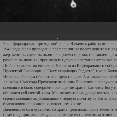
разобраны полы и печи, замурованы окна, обрезана проводка,
19 октября 1946 года по ходатайству прихожан, с благословен
Архангельской епархии.
Первым, после обновления храма, настоятелем был назначен 
переведен на место настоятеля храма Всех Святых с должности
кафедрального собора. Отец Серафим обладал выдающимися о
пользовался любовью и уважением прихожан.
Был сформирован приходской совет. Начались работы по восста
1946 года были проведены все первичные восстановительные р
жертвенник, сделаны оконные проемы и рамы, поставлен врем
развешаны иконы и произведены другие восстановительные р
По благословению епископа Леонтия из Кафедрального собора
Пресвятой Богородицы "Всех скорбящих Радосте", икона Божи
Николая, Голгофа (Распятие с предстоящими), а также все не
1 ноября 1946 года Преосвященнейшим Леонтием в сослужени
молящихся было совершено освящение храма. Единому Богу из
обновлен сей святой храм. Мы можем только догадываться, к
сердца молящихся, услышавших первую молитву за Богослуже
благословение во вновь освященном храме.
Дальнейшее благоустройство храма производилось в течение н
нему предпринимались уже в наше время попечением отцов на