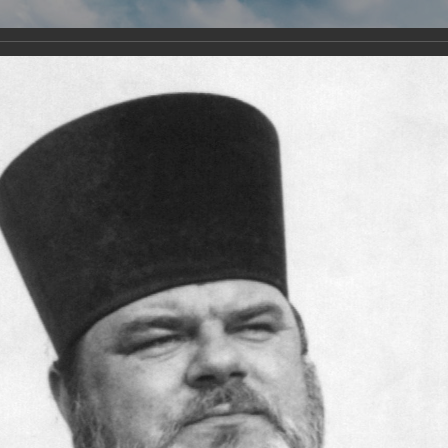
Виртуа
Новомученико
Земли А
Сайт создан по благосло
и Холмо
Наследники
Галерея
Главная
Галерея
Храмы-мученики Архангельска
Храм Всех