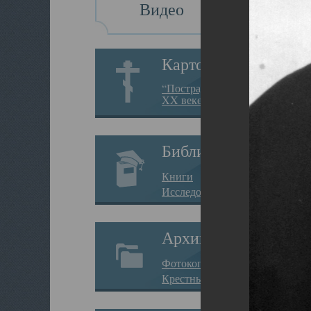
Видео
Картотека
“Пострадавшие за веру в
XX веке на Севере”
Библиотека
Книги
Исследования
Архив
Фотокопии дел
Крестные ходы