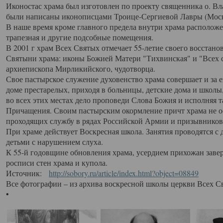
Иконостас храма был изготовлен по проекту священника о. В
были написаны иконописцами Троице-Сергиевой Лавры (Моск
В наше время кроме главного предела внутри храма располож
трапезная и другие подсобные помещения.
В 2001 г храм Всех Святых отмечает 55-летие своего восстано
Святыни храма: иконы Божией Матери "Тихвинская" и "Всех с
архиепископа Мирликийского, чудотворца.
Свое пастырское служение духовенство храма совершает и за 
доме престарелых, приходя в больницы, детские дома и школы
во всех этих местах дело проповеди Слова Божия и исполняя 
Причащения. Своим пастырским окормление причт храма не ос
проходящих службу в рядах Российской Армии и призывников
При храме действует Воскресная школа. Занятия проводятся с 
детьми с нарушением слуха.
К 55-й годовщине обновления храма, усердием прихожан заве
росписи стен храма и купола.
Источник:
http://sobory.ru/article/index.html?object=08849
Все фотографии – из архива воскресной школы церкви Всех С
•