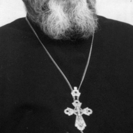
Священники церкви В
Священники церкви Всех Святых
19.05.2016
Историческое описание церкви Всех Святых в г. Архангельск
Один из старейших храмов Архангельска, который находится н
Святых.
Вопрос о времени строительства храма несколько затрудните
старостой храма Крискентией Антоновной Аверкиевой, храм б
храме, носящем имя Всех Святых, находим в Архангельских Еп
речь идет о пожертвовании в виде постоянно доходных билето
купчихой П гильдии - Павлой Михайловной Шингаревой (уро
поминовение своих родственников. В лихую годину гонений н
тысяч храмов по всей Руси Великой. В 1927 году храм был за
Есть сведения, что в 30-е годы в здании храма был располож
можно найти в книге Александра Солженицына "Архипелаг ГУ
происшедшей в здании храма в 30-е годы. Под тяжестью людей
между собой множество людей. Похоронены они были поспеш
приведен в полное запустение. Как свидетельствуют очевидцы