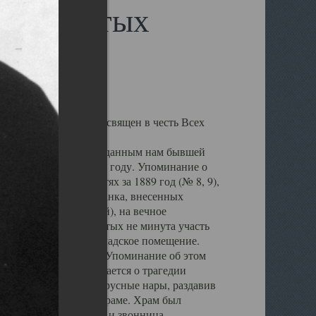
сех Святых
а Обводном канале, освящен в честь Всех
лен, но по данным переданным нам бывшей
ыл воздвигнут в 1864 году. Упоминание о
архиальных ведомостях за 1889 год (№ 8, 9),
в Государственного банка, внесенных
жденной Плотниковой), на вечное
а веру храм Всех Святых не минута участь
крыт и превращен в складское помещение.
ен пересыльный пункт. Упоминание об этом
ЛАГ". В ней упоминается о трагедии
 оборвались восьми ярусные нары, раздавив
но на кладбище при храме. Храм был
, были снесены купол и звонница,