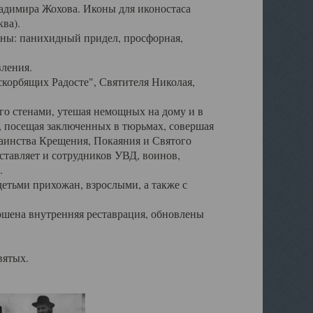
ладимира Жохова. Иконы для иконостаса
ва).
ены: панихидный придел, просфорная,
вления.
корбящих Радосте", Святителя Николая,
его стенами, утешая немощных на дому и в
, посещая заключенных в тюрьмах, совершая
таинства Крещения, Покаяния и Святого
тавляет и сотрудников УВД, воинов,
.
детьми прихожан, взрослыми, а также с
ршена внутренняя реставрация, обновлены
вятых.