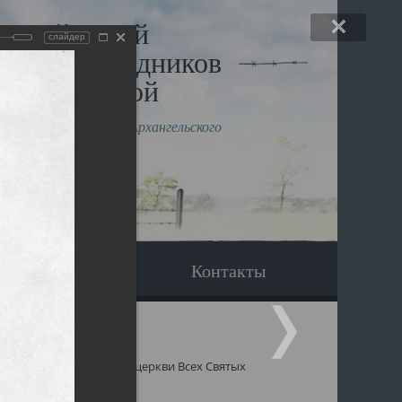
льный музей
слайдер
в и исповедников
рхангельской
влению митрополита Архангельского
горского Даниила
Вопрос-ответ
Контакты
 Святых
Священники церкви Всех Святых