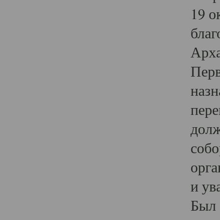
19 о
благ
Арха
Перв
назн
пере
долж
собо
орга
и ув
Был 