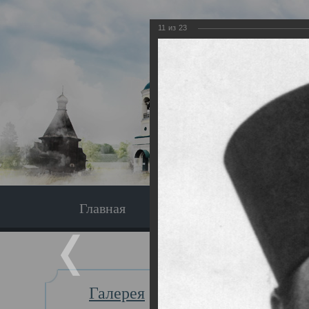
11
из
23
Главная
Экскурсия
Главная
Галерея