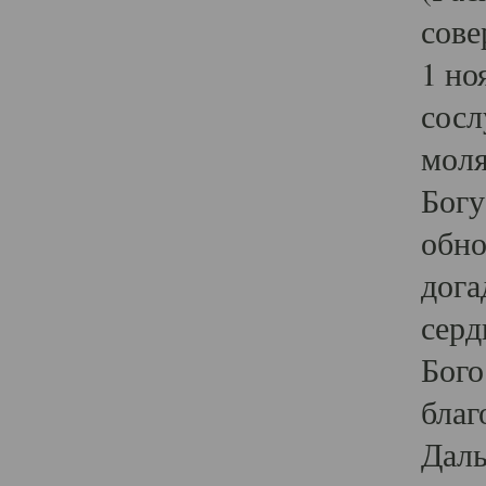
сове
1 но
сосл
моля
Богу
обно
дога
серд
Бого
благ
Даль