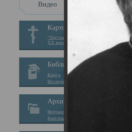
Видео
Св
Картотека
Свя
“Пострадавшие за веру в
XX веке на Севере”
19.05.
Исто
Библиотека
Арха
Книги
Один
Исследования
нахо
Архив
Свят
Фотокопии дел
Вопр
Крестные ходы
затр