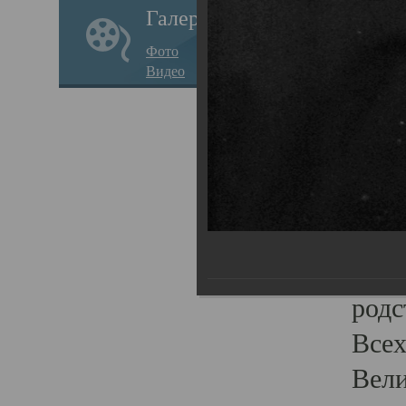
Галерея
стар
Фото
храм
Видео
нося
Епар
о по
Госу
Пав
Плот
родс
Всех
Вели