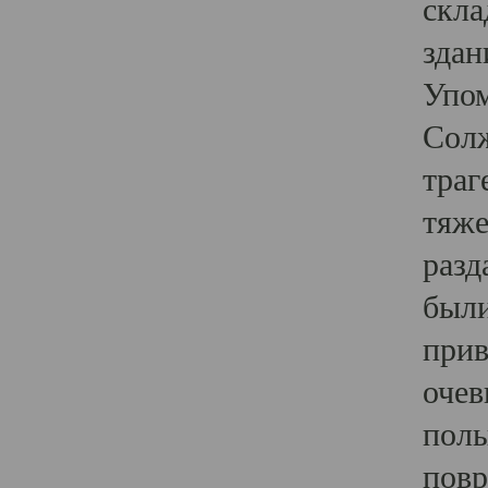
скла
здан
Упом
Солж
траг
тяже
разд
были
прив
очев
полы
повр