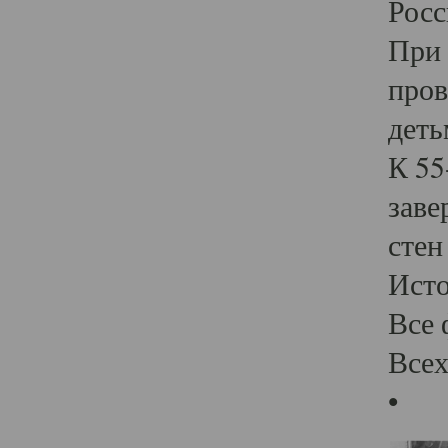
Росс
При 
пров
деть
К 55
заве
стен
Ист
Все 
Всех
•