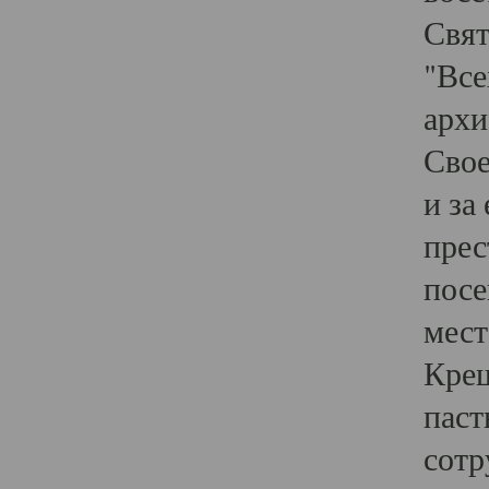
Свят
"Все
архи
Свое
и за
прес
посе
мест
Крещ
паст
сотр