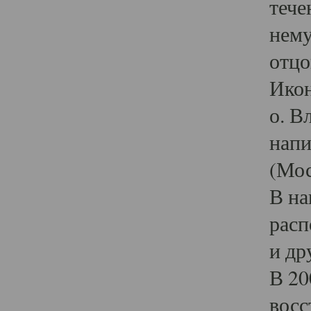
тече
нему
отцо
Икон
о. В
напи
(Мос
В на
расп
и др
В 20
восс