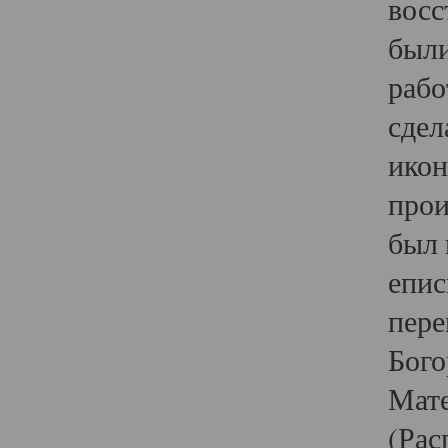
восс
были
рабо
сдел
икон
прои
был 
епис
пере
Бого
Мате
(Рас