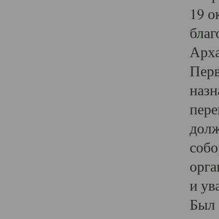
19 о
благ
Арха
Перв
назн
пере
долж
собо
орга
и ув
Был 