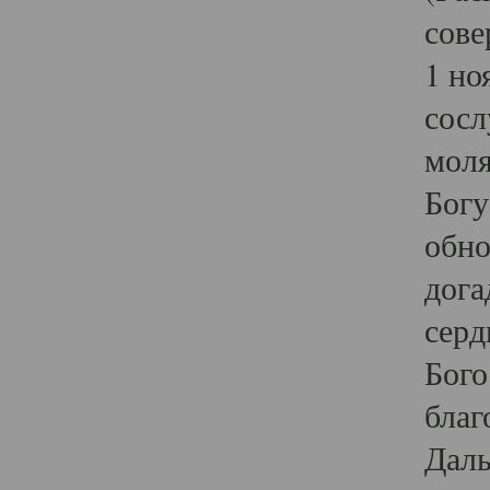
сове
1 но
сосл
моля
Богу
обно
дога
серд
Бого
благ
Даль