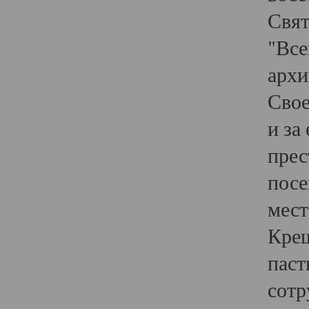
Свят
"Все
архи
Свое
и за
прес
посе
мест
Крещ
паст
сотр