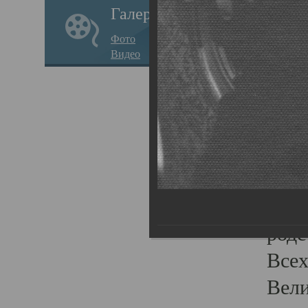
Галерея
стар
Фото
храм
Видео
нося
Епар
о по
Госу
Пав
Плот
родс
Всех
Вели