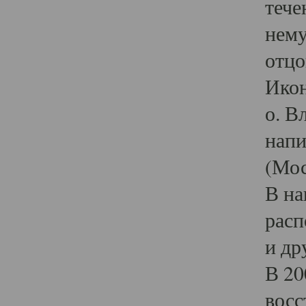
тече
нему
отцо
Икон
о. В
напи
(Мос
В на
расп
и др
В 20
восс