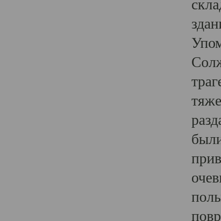
скла
здан
Упом
Солж
траг
тяже
разд
были
прив
очев
полы
повр