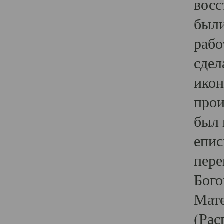
восс
были
рабо
сдел
икон
прои
был 
епис
пере
Бого
Мате
(Рас