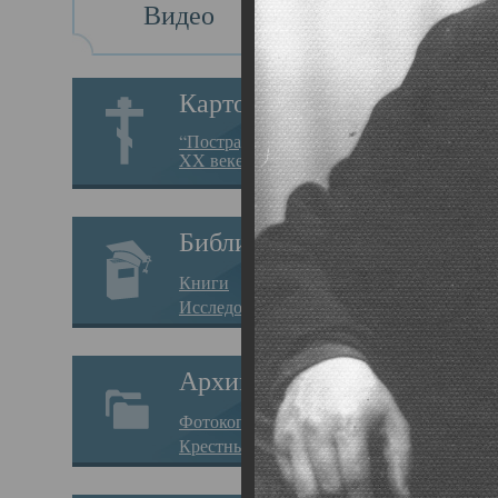
Видео
Св
Картотека
Свя
“Пострадавшие за веру в
XX веке на Севере”
19.05.
Исто
Библиотека
Арха
Книги
Один
Исследования
нахо
Архив
Свят
Фотокопии дел
Вопр
Крестные ходы
затр