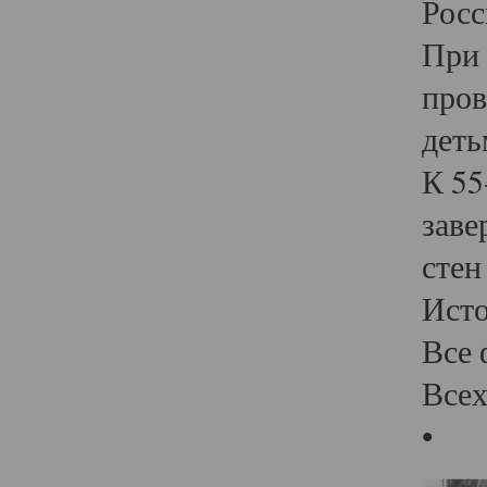
Росс
При 
пров
деть
К 55
заве
стен
Ист
Все 
Всех
•