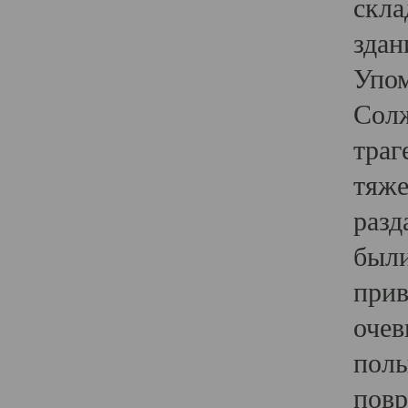
скла
здан
Упом
Солж
траг
тяже
разд
были
прив
очев
полы
повр