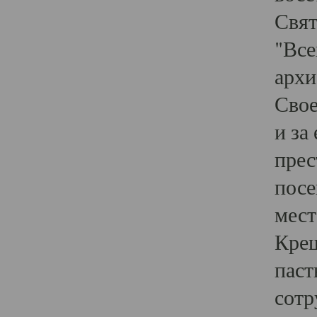
Свят
"Все
архи
Свое
и за
прес
посе
мест
Крещ
паст
сотр