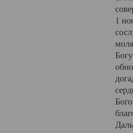
сове
1 но
сосл
моля
Богу
обно
дога
серд
Бого
благ
Даль