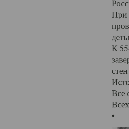
Росс
При 
пров
деть
К 55
заве
стен
Ист
Все 
Всех
•