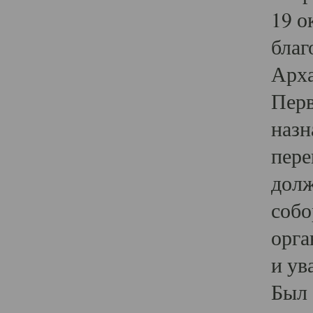
19 о
благ
Арха
Перв
назн
пере
долж
собо
орга
и ув
Был 