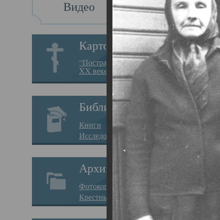
Видео
Св
Картотека
Свя
“Пострадавшие за веру в
XX веке на Севере”
19.05.
Исто
Библиотека
Арха
Книги
Один
Исследования
нахо
Архив
Свят
Фотокопии дел
Вопр
Крестные ходы
затр