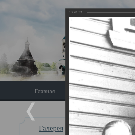
13
из
23
Главная
Экскурсия
Главная
Галерея