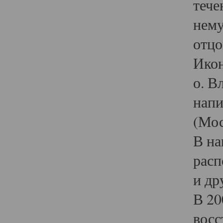
тече
нему
отцо
Икон
о. В
напи
(Мос
В на
расп
и др
В 20
восс