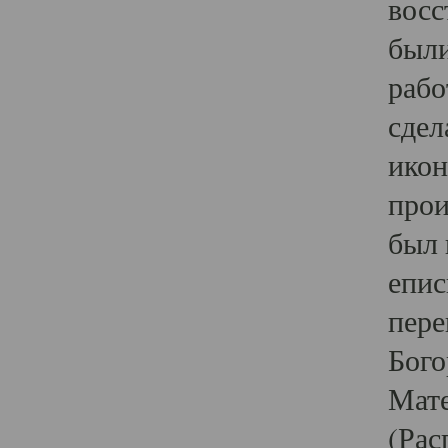
восс
были
рабо
сдел
икон
прои
был 
епис
пере
Бого
Мате
(Рас