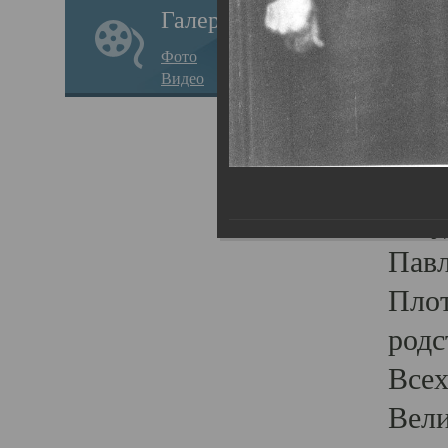
Галерея
стар
Фото
храм
Видео
нося
Епар
о по
Госу
Пав
Плот
родс
Всех
Вели