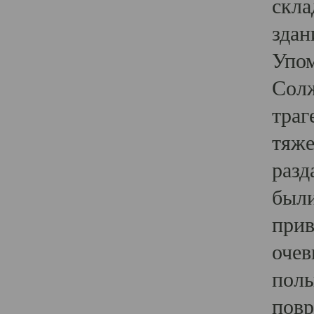
скла
здан
Упом
Солж
траг
тяже
разд
были
прив
очев
полы
повр