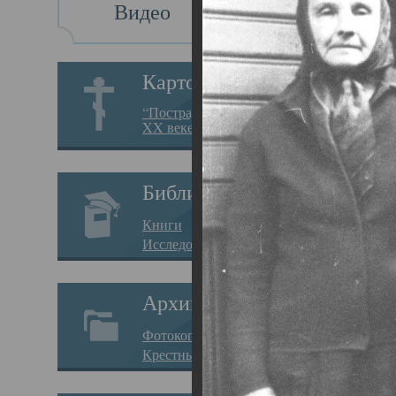
Видео
Св
Картотека
Свя
“Пострадавшие за веру в
XX веке на Севере”
19.05.
Исто
Библиотека
Арха
Книги
Один
Исследования
нахо
Архив
Свят
Фотокопии дел
Вопр
Крестные ходы
затр