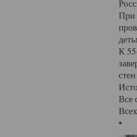
Росс
При 
пров
деть
К 55
заве
стен
Ист
Все 
Всех
•