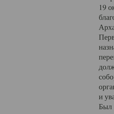
19 о
благ
Арха
Перв
назн
пере
долж
собо
орга
и ув
Был 