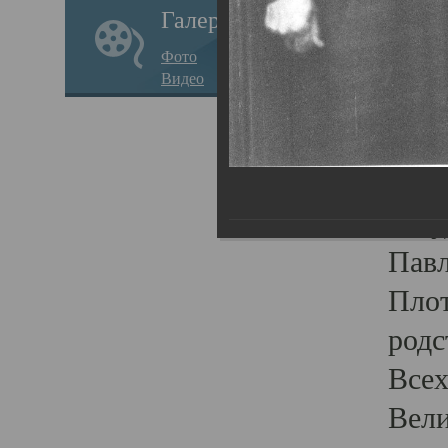
Галерея
стар
Фото
храм
Видео
нося
Епар
о по
Госу
Пав
Плот
родс
Всех
Вели