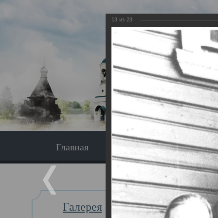
13
из
23
Главная
Экскурсия
Главная
Галерея