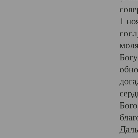
сове
1 но
сосл
моля
Богу
обно
дога
серд
Бого
благ
Даль