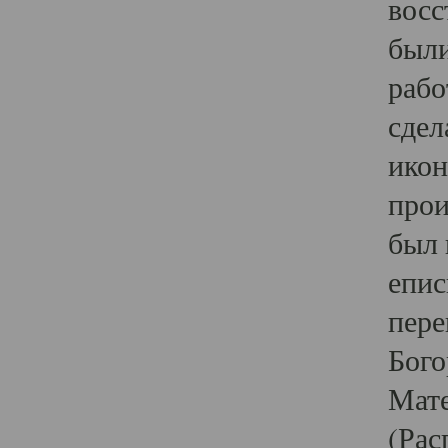
восс
были
рабо
сдел
икон
прои
был 
епис
пере
Бого
Мате
(Рас