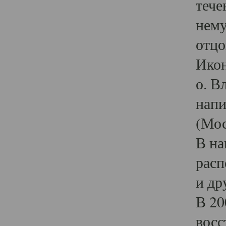
тече
нему
отцо
Икон
о. В
напи
(Мос
В на
расп
и др
В 20
восс