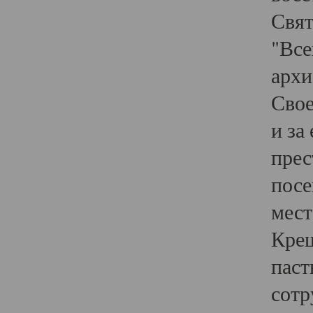
Свят
"Все
архи
Свое
и за
прес
посе
мест
Крещ
паст
сотр