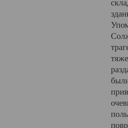
скла
здан
Упом
Солж
траг
тяже
разд
были
прив
очев
полы
повр