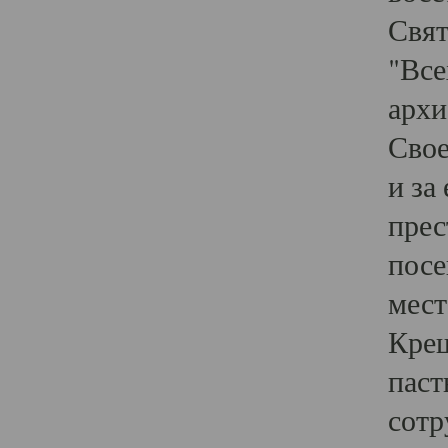
Свят
"Все
архи
Свое
и за
прес
посе
мест
Крещ
паст
сотр