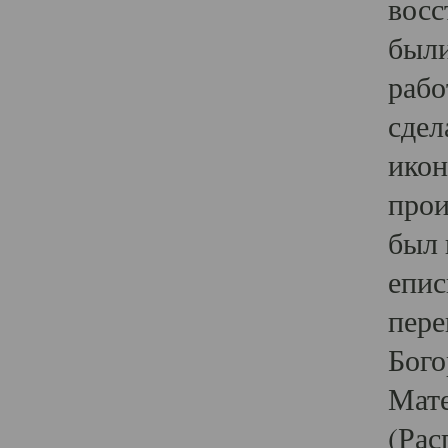
восс
были
рабо
сдел
икон
прои
был 
епис
пере
Бого
Мате
(Рас