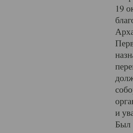
19 о
благ
Арха
Перв
назн
пере
долж
собо
орга
и ув
Был 