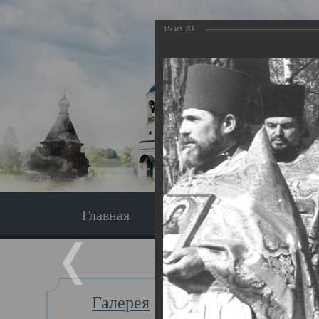
15
из
23
Главная
Экскурсия
Главная
Галерея