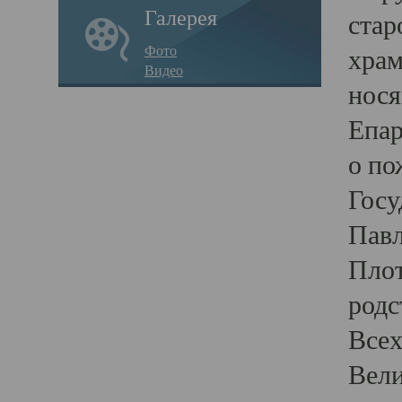
Галерея
стар
Фото
храм
Видео
нося
Епар
о по
Госу
Пав
Плот
родс
Всех
Вели