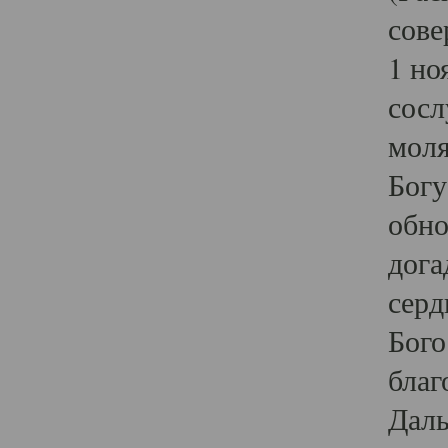
сове
1 но
сосл
моля
Богу
обно
дога
серд
Бого
благ
Даль