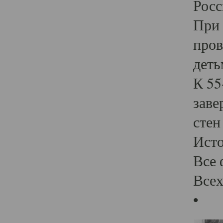
Росс
При 
пров
деть
К 55
заве
стен
Ист
Все 
Всех
•