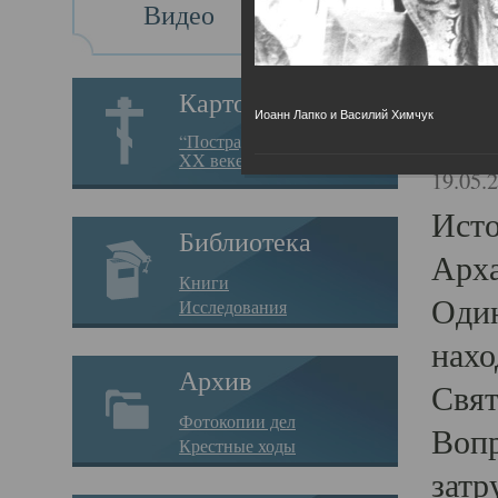
Видео
Св
Картотека
Иоанн Лапко и Василий Химчук
Свя
“Пострадавшие за веру в
XX веке на Севере”
19.05.
Исто
Библиотека
Арха
Книги
Один
Исследования
нахо
Архив
Свят
Фотокопии дел
Вопр
Крестные ходы
затр