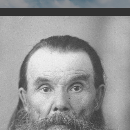
Виртуа
Новомученико
Земли А
Сайт создан по благосло
и Холмо
Наследники
Галерея
Главная
Галерея
Храмы-мученики Архангельска
Храм Всех