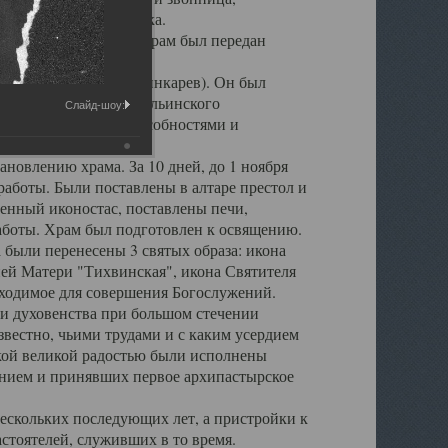
 повреждена штукатурка.
ия епископа Леонтия, храм был передан
игумен о. Серафим (Шинкарев). Он был
 настоятеля Свято - Ильинского
Слайд-шоу:
рганизаторскими способностями и
новлению храма. За 10 дней, до 1 ноября
аботы. Были поставлены в алтаре престол и
енный иконостас, поставлены печи,
аботы. Храм был подготовлен к освящению.
 были перенесены 3 святых образа: икона
ей Матери "Тихвинская", икона Святителя
обходимое для совершения Богослужений.
и духовенства при большом стечении
вестно, чьими трудами и с каким усердием
акой великой радостью были исполнены
нием и принявших первое архипастырское
ескольких последующих лет, а пристройки к
стоятелей, служивших в то время.