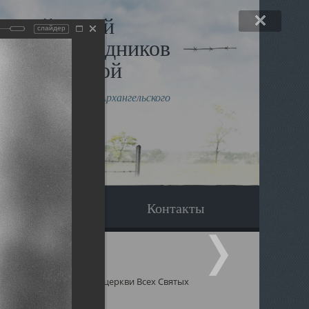
льный музей
слайдер
в и исповедников
рхангельской
влению митрополита Архангельского
горского Даниила
Вопрос-ответ
Контакты
 Святых
Священники церкви Всех Святых