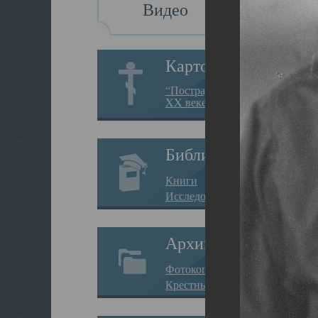
Видео
Картотека
“Пострадавшие за веру в
XX веке на Севере”
Библиотека
Книги
Исследования
Архив
Фотокопии дел
Крестные ходы