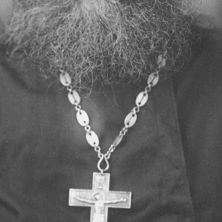
Священники церкви В
Священники церкви Всех Святых
19.05.2016
Историческое описание церкви Всех Святых в г. Архангельск
Один из старейших храмов Архангельска, который находится н
Святых.
Вопрос о времени строительства храма несколько затрудните
старостой храма Крискентией Антоновной Аверкиевой, храм б
храме, носящем имя Всех Святых, находим в Архангельских Еп
речь идет о пожертвовании в виде постоянно доходных билето
купчихой П гильдии - Павлой Михайловной Шингаревой (уро
поминовение своих родственников. В лихую годину гонений н
тысяч храмов по всей Руси Великой. В 1927 году храм был за
Есть сведения, что в 30-е годы в здании храма был располож
можно найти в книге Александра Солженицына "Архипелаг ГУ
происшедшей в здании храма в 30-е годы. Под тяжестью людей
между собой множество людей. Похоронены они были поспеш
приведен в полное запустение. Как свидетельствуют очевидцы