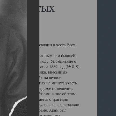
сех Святых
а Обводном канале, освящен в честь Всех
лен, но по данным переданным нам бывшей
ыл воздвигнут в 1864 году. Упоминание о
архиальных ведомостях за 1889 год (№ 8, 9),
в Государственного банка, внесенных
жденной Плотниковой), на вечное
а веру храм Всех Святых не минута участь
крыт и превращен в складское помещение.
ен пересыльный пункт. Упоминание об этом
ЛАГ". В ней упоминается о трагедии
 оборвались восьми ярусные нары, раздавив
но на кладбище при храме. Храм был
, были снесены купол и звонница,