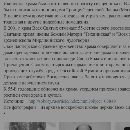
Иконостас храма был изготовлен по проекту священника о. В
были написаны иконописцами Троице-Сергиевой Лавры (Моск
В наше время кроме главного предела внутри храма располож
трапезная и другие подсобные помещения.
В 2001 г храм Всех Святых отмечает 55-летие своего восстано
Святыни храма: иконы Божией Матери "Тихвинская" и "Всех с
архиепископа Мирликийского, чудотворца.
Свое пастырское служение духовенство храма совершает и за 
доме престарелых, приходя в больницы, детские дома и школы
во всех этих местах дело проповеди Слова Божия и исполняя 
Причащения. Своим пастырским окормление причт храма не ос
проходящих службу в рядах Российской Армии и призывников
При храме действует Воскресная школа. Занятия проводятся с 
детьми с нарушением слуха.
К 55-й годовщине обновления храма, усердием прихожан заве
росписи стен храма и купола.
Источник:
http://sobory.ru/article/index.html?object=08849
Все фотографии – из архива воскресной школы церкви Всех С
•