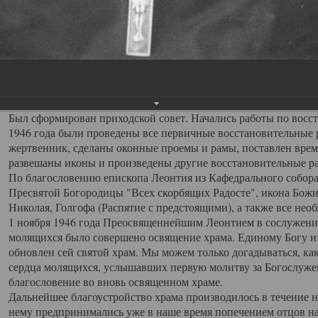
разобраны полы и печи, замурованы окна, обрезана проводка,
19 октября 1946 года по ходатайству прихожан, с благословен
Архангельской епархии.
Первым, после обновления храма, настоятелем был назначен 
переведен на место настоятеля храма Всех Святых с должности
кафедрального собора. Отец Серафим обладал выдающимися о
пользовался любовью и уважением прихожан.
Был сформирован приходской совет. Начались работы по восста
1946 года были проведены все первичные восстановительные р
жертвенник, сделаны оконные проемы и рамы, поставлен врем
развешаны иконы и произведены другие восстановительные р
По благословению епископа Леонтия из Кафедрального собора
Пресвятой Богородицы "Всех скорбящих Радосте", икона Божи
Николая, Голгофа (Распятие с предстоящими), а также все не
1 ноября 1946 года Преосвященнейшим Леонтием в сослужени
молящихся было совершено освящение храма. Единому Богу из
обновлен сей святой храм. Мы можем только догадываться, к
сердца молящихся, услышавших первую молитву за Богослуже
благословение во вновь освященном храме.
Дальнейшее благоустройство храма производилось в течение н
нему предпринимались уже в наше время попечением отцов на