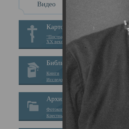
Видео
Св
Картотека
Свя
“Пострадавшие за веру в
XX веке на Севере”
19.05.
Исто
Библиотека
Арха
Книги
Один
Исследования
нахо
Архив
Свят
Фотокопии дел
Вопр
Крестные ходы
затр