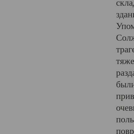
скла
здан
Упом
Солж
траг
тяже
разд
были
прив
очев
полы
повр