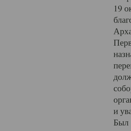
19 о
благ
Арха
Перв
назн
пере
долж
собо
орга
и ув
Был 