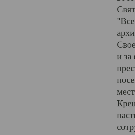
Свят
"Все
архи
Свое
и за
прес
посе
мест
Крещ
паст
сотр