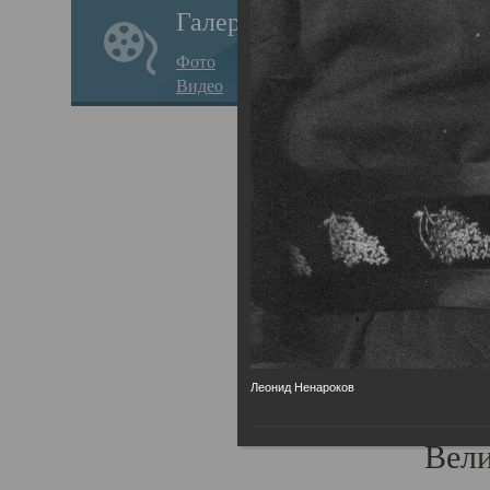
Галерея
стар
Фото
храм
Видео
нося
Епар
о по
Госу
Пав
Плот
родс
Леонид Ненароков
Всех
Вели