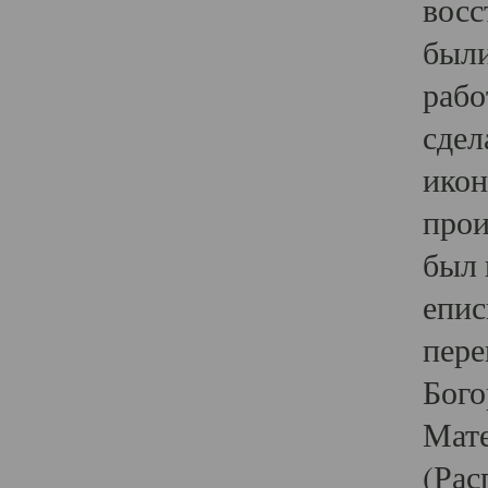
восс
были
рабо
сдел
икон
прои
был 
епис
пере
Бого
Мате
(Рас