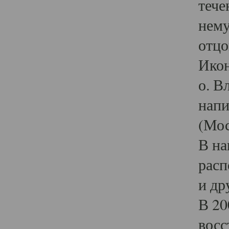
тече
нему
отцо
Икон
о. В
напи
(Мос
В на
расп
и др
В 20
восс