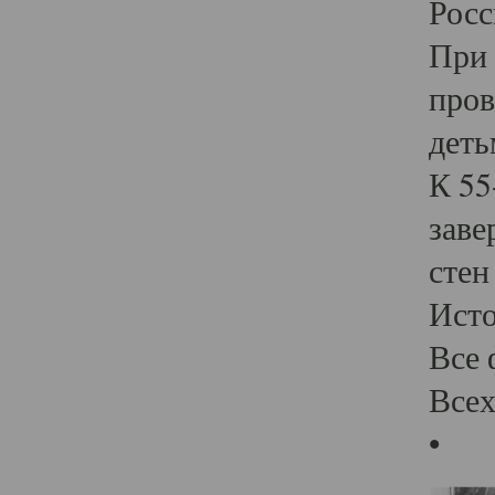
Росс
При 
пров
деть
К 55
заве
стен
Ист
Все 
Всех
•