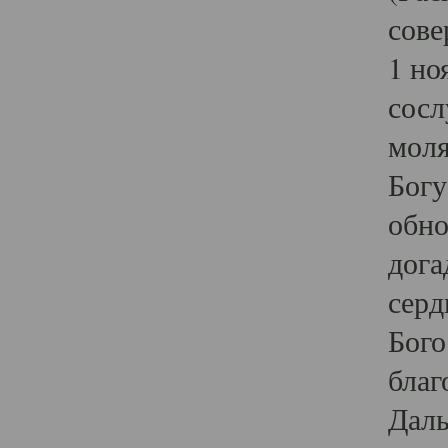
сове
1 но
сосл
моля
Богу
обно
дога
серд
Бого
благ
Даль