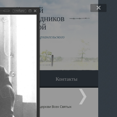
льный музей
слайдер
в и исповедников
рхангельской
влению митрополита Архангельского
горского Даниила
Вопрос-ответ
Контакты
 Святых
Священники церкви Всех Святых