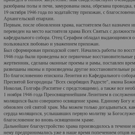
разобраны полы и печи, замурованы окна, обрезана проводка,
19 октября 1946 года по ходатайству прихожан, с благословен
Архангельской епархии.
Первым, после обновления храма, настоятелем был назначен 
переведен на место настоятеля храма Всех Святых с должности
кафедрального собора. Отец Серафим обладал выдающимися о
пользовался любовью и уважением прихожан.
Был сформирован приходской совет. Начались работы по восста
1946 года были проведены все первичные восстановительные р
жертвенник, сделаны оконные проемы и рамы, поставлен врем
развешаны иконы и произведены другие восстановительные р
По благословению епископа Леонтия из Кафедрального собора
Пресвятой Богородицы "Всех скорбящих Радосте", икона Божи
Николая, Голгофа (Распятие с предстоящими), а также все не
1 ноября 1946 года Преосвященнейшим Леонтием в сослужени
молящихся было совершено освящение храма. Единому Богу из
обновлен сей святой храм. Мы можем только догадываться, к
сердца молящихся, услышавших первую молитву за Богослуже
благословение во вновь освященном храме.
Дальнейшее благоустройство храма производилось в течение н
нему предпринимались уже в наше время попечением отцов на