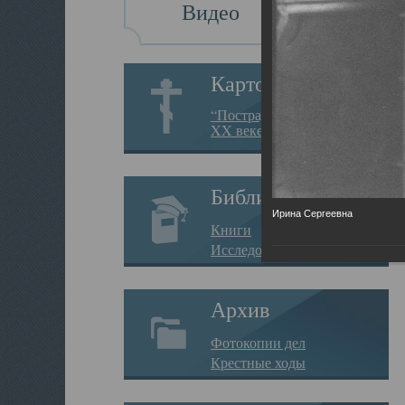
Видео
Картотека
“Пострадавшие за веру в
XX веке на Севере”
Библиотека
Ирина Сергеевна
Книги
Исследования
Архив
Фотокопии дел
Крестные ходы