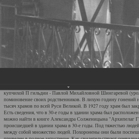
Священники церкви В
Священники церкви Всех Святых
19.05.2016
Историческое описание церкви Всех Святых в г. Архангельск
Один из старейших храмов Архангельска, который находится н
Святых.
Вопрос о времени строительства храма несколько затрудните
старостой храма Крискентией Антоновной Аверкиевой, храм б
храме, носящем имя Всех Святых, находим в Архангельских Еп
речь идет о пожертвовании в виде постоянно доходных билето
купчихой П гильдии - Павлой Михайловной Шингаревой (уро
поминовение своих родственников. В лихую годину гонений н
тысяч храмов по всей Руси Великой. В 1927 году храм был за
Есть сведения, что в 30-е годы в здании храма был располож
можно найти в книге Александра Солженицына "Архипелаг ГУ
происшедшей в здании храма в 30-е годы. Под тяжестью людей
между собой множество людей. Похоронены они были поспеш
приведен в полное запустение. Как свидетельствуют очевидцы