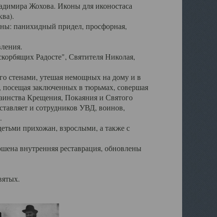
ладимира Жохова. Иконы для иконостаса
ва).
ены: панихидный придел, просфорная,
вления.
корбящих Радосте", Святителя Николая,
его стенами, утешая немощных на дому и в
, посещая заключенных в тюрьмах, совершая
таинства Крещения, Покаяния и Святого
тавляет и сотрудников УВД, воинов,
.
детьми прихожан, взрослыми, а также с
ршена внутренняя реставрация, обновлены
вятых.