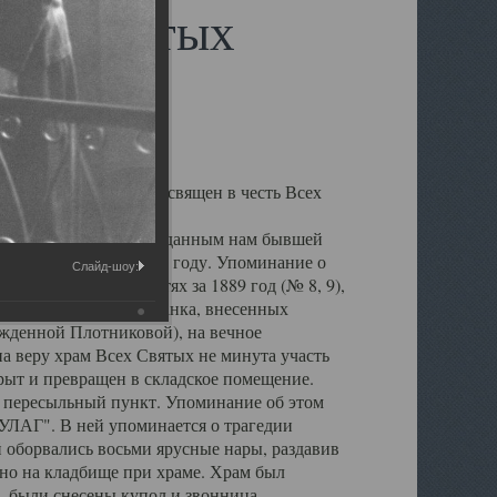
сех Святых
а Обводном канале, освящен в честь Всех
лен, но по данным переданным нам бывшей
ыл воздвигнут в 1864 году. Упоминание о
Слайд-шоу:
архиальных ведомостях за 1889 год (№ 8, 9),
в Государственного банка, внесенных
жденной Плотниковой), на вечное
а веру храм Всех Святых не минута участь
крыт и превращен в складское помещение.
ен пересыльный пункт. Упоминание об этом
ЛАГ". В ней упоминается о трагедии
 оборвались восьми ярусные нары, раздавив
но на кладбище при храме. Храм был
, были снесены купол и звонница,