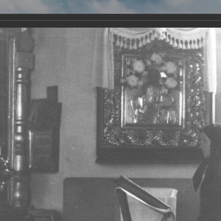
Виртуа
Новомученико
Земли А
Сайт создан по благосло
и Холмо
Наследники
Галерея
Главная
Галерея
Храмы-мученики Архангельска
Храм Всех