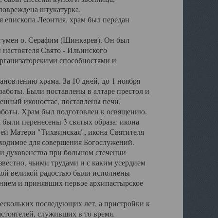
 повреждена штукатурка.
ия епископа Леонтия, храм был передан
игумен о. Серафим (Шинкарев). Он был
 настоятеля Свято - Ильинского
рганизаторскими способностями и
новлению храма. За 10 дней, до 1 ноября
аботы. Были поставлены в алтаре престол и
енный иконостас, поставлены печи,
аботы. Храм был подготовлен к освящению.
 были перенесены 3 святых образа: икона
ей Матери "Тихвинская", икона Святителя
обходимое для совершения Богослужений.
и духовенства при большом стечении
вестно, чьими трудами и с каким усердием
акой великой радостью были исполнены
нием и принявших первое архипастырское
ескольких последующих лет, а пристройки к
стоятелей, служивших в то время.