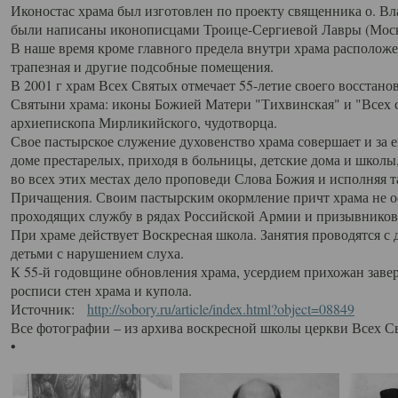
Иконостас храма был изготовлен по проекту священника о. В
были написаны иконописцами Троице-Сергиевой Лавры (Моск
В наше время кроме главного предела внутри храма располож
трапезная и другие подсобные помещения.
В 2001 г храм Всех Святых отмечает 55-летие своего восстано
Святыни храма: иконы Божией Матери "Тихвинская" и "Всех с
архиепископа Мирликийского, чудотворца.
Свое пастырское служение духовенство храма совершает и за 
доме престарелых, приходя в больницы, детские дома и школы
во всех этих местах дело проповеди Слова Божия и исполняя 
Причащения. Своим пастырским окормление причт храма не ос
проходящих службу в рядах Российской Армии и призывников
При храме действует Воскресная школа. Занятия проводятся с 
детьми с нарушением слуха.
К 55-й годовщине обновления храма, усердием прихожан заве
росписи стен храма и купола.
Источник:
http://sobory.ru/article/index.html?object=08849
Все фотографии – из архива воскресной школы церкви Всех С
•