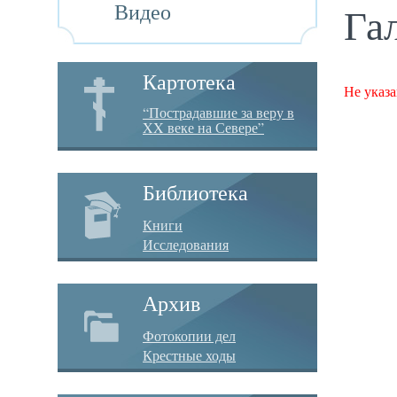
Видео
Га
Картотека
Не указа
“Пострадавшие за веру в
XX веке на Севере”
Библиотека
Книги
Исследования
Архив
Фотокопии дел
Крестные ходы