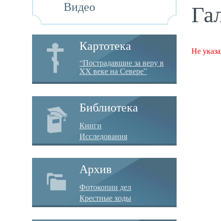
Видео
Га
Картотека
Не указа
“Пострадавшие за веру в
XX веке на Севере”
Библиотека
Книги
Исследования
Архив
Фотокопии дел
Крестные ходы