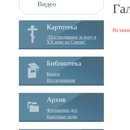
Видео
Га
Картотека
Не указа
“Пострадавшие за веру в
XX веке на Севере”
Библиотека
Книги
Исследования
Архив
Фотокопии дел
Крестные ходы