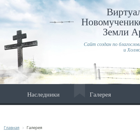
Виртуа
Новомученико
Земли А
Сайт создан по благосло
и Холмо
Наследники
Галерея
Главная
Галерея