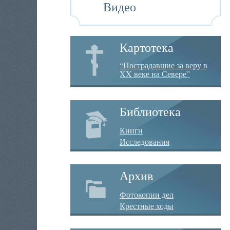
Видео
Картотека
“Пострадавшие за веру в
XX веке на Севере”
Библиотека
Книги
Исследования
Архив
Фотокопии дел
Крестные ходы