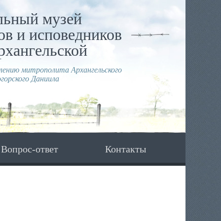
льный музей
в и исповедников
рхангельской
влению митрополита Архангельского
горского Даниила
Вопрос-ответ
Контакты