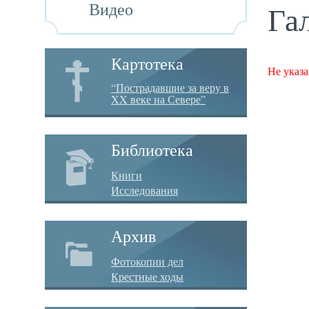
Видео
Га
Картотека
Не указа
“Пострадавшие за веру в
XX веке на Севере”
Библиотека
Книги
Исследования
Архив
Фотокопии дел
Крестные ходы