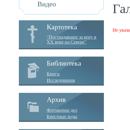
Видео
Га
Картотека
Не указа
“Пострадавшие за веру в
XX веке на Севере”
Библиотека
Книги
Исследования
Архив
Фотокопии дел
Крестные ходы