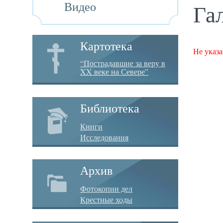
Видео
Га
Картотека
Не указа
“Пострадавшие за веру в
XX веке на Севере”
Библиотека
Книги
Исследования
Архив
Фотокопии дел
Крестные ходы