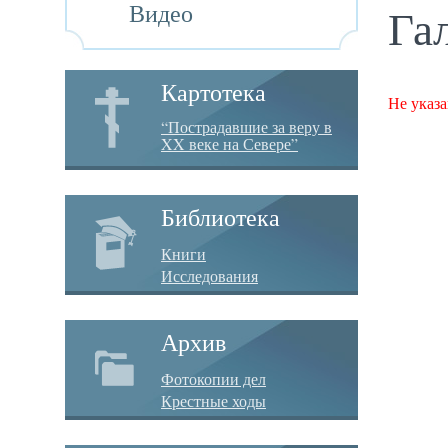
Видео
Га
Картотека
Не указа
“Пострадавшие за веру в
XX веке на Севере”
Библиотека
Книги
Исследования
Архив
Фотокопии дел
Крестные ходы